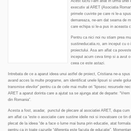
Acest lucru l-am aflat in urma unei 
executiv al ARET (Asociatia Romana 
primele cuvinte pe care ni le-a spus
demareaza, ne-am dat seama de mot
care echipa si le-a pus in aceasta 
Pentru ca nici noi nu stiam prea mu
sustineducatia.ro, am inceput cu o 
proiectului. Asa am aflat ca poveste
inceput acum ceva timp si a avut o
ceea ce este astazi.
Intrebata de ce a aparut ideea unui astfel de proiect, Cristiana ne-a spus
avand acces la multe programe, am identificat unele lipsuri si unele goluri
transmise elevilor” pentru ca de cele mai multe ori “lipsesc resursele nece
ARET a aparut dorinta care a ajutat sa se ajunga atat de departe: “Vrem
din Romania”.
Acesta a fost, asadar, punctul de plecare al asociatiei ARET, dupa cum
am aflat ca “este o asociatie care sustine ideile noi si inovatoare ce tin 
plecat de la ideea “de a face o lume mai buna prin educatie, atat formala
pentru ca in toate cazurile “diferenta este facuta de educatie”. Momenta