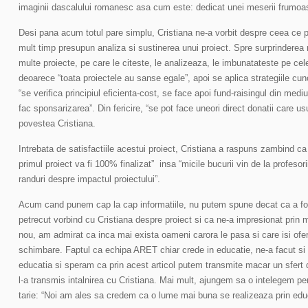
imaginii dascalului romanesc asa cum este: dedicat unei meserii frumoase
Desi pana acum totul pare simplu, Cristiana ne-a vorbit despre ceea ce
mult timp presupun analiza si sustinerea unui proiect. Spre surprinderea 
multe proiecte, pe care le citeste, le analizeaza, le imbunatateste pe cel
deoarece “toata proiectele au sanse egale”, apoi se aplica strategiile cun
“se verifica principiul eficienta-cost, se face apoi fund-raisingul din mediu
fac sponsarizarea”. Din fericire, “se pot face uneori direct donatii care
povestea Cristiana.
Intrebata de satisfactiile acestui proiect, Cristiana a raspuns zambind ca
primul proiect va fi 100% finalizat” insa “micile bucurii vin de la profesori
randuri despre impactul proiectului”.
Acum cand punem cap la cap informatiile, nu putem spune decat ca a fos
petrecut vorbind cu Cristiana despre proiect si ca ne-a impresionat prin m
nou, am admirat ca inca mai exista oameni carora le pasa si care isi ofer
schimbare. Faptul ca echipa ARET chiar crede in educatie, ne-a facut si
educatia si speram ca prin acest articol putem transmite macar un sfert 
l-a transmis intalnirea cu Cristiana. Mai mult, ajungem sa o intelegem pe
tarie: “Noi am ales sa credem ca o lume mai buna se realizeaza prin educ