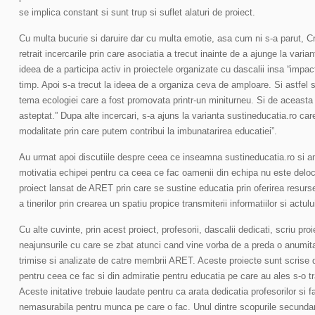
se implica constant si sunt trup si suflet alaturi de proiect.
Cu multa bucurie si daruire dar cu multa emotie, asa cum ni s-a parut, Cri
retrait incercarile prin care asociatia a trecut inainte de a ajunge la varian
ideea de a participa activ in proiectele organizate cu dascalii insa “impactu
timp. Apoi s-a trecut la ideea de a organiza ceva de amploare. Si astfel 
tema ecologiei care a fost promovata printr-un miniturneu. Si de aceasta 
asteptat.” Dupa alte incercari, s-a ajuns la varianta sustineducatia.ro ca
modalitate prin care putem contribui la imbunatarirea educatiei”.
Au urmat apoi discutiile despre ceea ce inseamna sustineducatia.ro si a
motivatia echipei pentru ca ceea ce fac oamenii din echipa nu este deloc
proiect lansat de ARET prin care se sustine educatia prin oferirea resur
a tinerilor prin crearea un spatiu propice transmiterii informatiilor si actu
Cu alte cuvinte, prin acest proiect, profesorii, dascalii dedicati, scriu pro
neajunsurile cu care se zbat atunci cand vine vorba de a preda o anumita
trimise si analizate de catre membrii ARET. Aceste proiecte sunt scrise 
pentru ceea ce fac si din admiratie pentru educatia pe care au ales s-o tra
Aceste initative trebuie laudate pentru ca arata dedicatia profesorilor si 
nemasurabila pentru munca pe care o fac. Unul dintre scopurile secundar