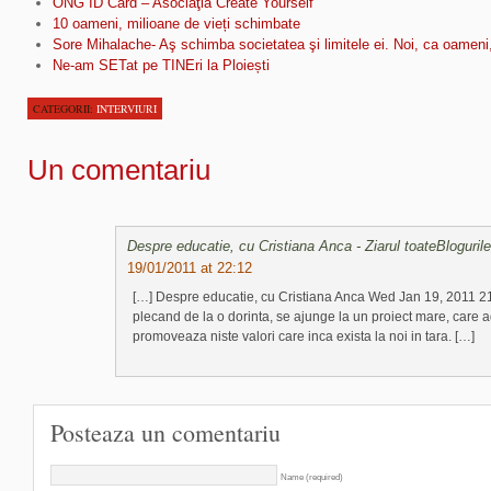
ONG ID Card – Asociaţia Create Yourself
10 oameni, milioane de vieți schimbate
Sore Mihalache- Aş schimba societatea şi limitele ei. Noi, ca oameni,
Ne-am SETat pe TINEri la Ploiești
CATEGORII:
INTERVIURI
Un comentariu
Despre educatie, cu Cristiana Anca - Ziarul toateBlogurile
19/01/2011 at 22:12
[…] Despre educatie, cu Cristiana Anca Wed Jan 19, 2011 2
plecand de la o dorinta, se ajunge la un proiect mare, care 
promoveaza niste valori care inca exista la noi in tara. […]
Posteaza un comentariu
Name (required)