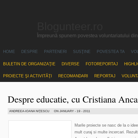
Blogunteer.ro
Împreună spunem povestea voluntariatului di
HOME
DESPRE
PARTENERI
SUSŢINE
POVESTEA TA
VO
BULETIN DE ORGANIZAŢIE
DIVERSE
FOTOREPORTAJ
HIGHL
PROIECTE ŞI ACTIVITĂŢI
RECOMANDARI
REPORTAJ
VOLUNT
Despre educatie, cu Cristiana Anca
ANDREEA-IOANA NIŢESCU
ON JANUARY - 19 - 2011
Marile proiecte se nasc de la o ide
mult curaj si multe incercari. Rezult