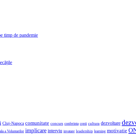
 pe timp de pandemie
ecățile
dezv
i
comunitate
dezvoltare
Cluj-Napoca
concurs
cultura
copii
conferinta
O
implicare
motivatie
interviu
la a Voluntarilor
invatare
leadership
learning