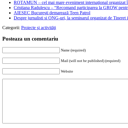
ROTAMUN – cel mai mare eveniment internaţional organizat 
Cristiana Radulescu – “Recomand participarea la GROW pentru 
AIESEC Bucureşti demarează Teen Patrol
Despre jurnalisti si ONG-uri, la seminarul organizat de Tineret 
Categorii:
Proiecte şi activităţi
Posteaza un comentariu
Name (required)
Mail (will not be published) (required)
Website