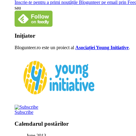
Înscrie-te pentru a primi noutățile Blogunteer pe email prin Fe
sau
Iniţiator
Blogunteer.ro este un proiect al
Asociației Young Initiative
.
Subscribe
Calendarul postărilor
June 2013