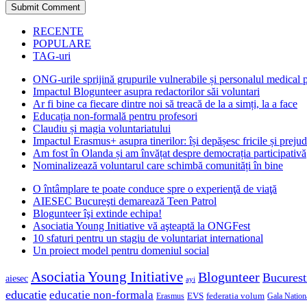
RECENTE
POPULARE
TAG-uri
ONG-urile sprijină grupurile vulnerabile și personalul medical
Impactul Blogunteer asupra redactorilor săi voluntari
Ar fi bine ca fiecare dintre noi să treacă de la a simți, la a face
Educația non-formală pentru profesori
Claudiu și magia voluntariatului
Impactul Erasmus+ asupra tinerilor: își depășesc fricile și prejud
Am fost în Olanda și am învățat despre democrația participativă
Nominalizează voluntarul care schimbă comunități în bine
O întâmplare te poate conduce spre o experienţă de viaţă
AIESEC Bucureşti demarează Teen Patrol
Blogunteer îşi extinde echipa!
Asociatia Young Initiative vă aşteaptă la ONGFest
10 sfaturi pentru un stagiu de voluntariat international
Un proiect model pentru domeniul social
Asociatia Young Initiative
Blogunteer
Bucurest
aiesec
ayi
educatie
educatie non-formala
federatia volum
EVS
Gala Nationa
Erasmus