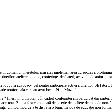
 în domeniul tineretului, mai ales implementarea cu succes a programulu
nerilor: ateliere publice, conferințe, dezbateri, activități de animație st
by și advocacy, cel pentru participare activă a tinerilor, SETstory, Fo
ducatie nonformala care au avut loc in Piata Muzeului.
ere “Tinerii în prim plan”. În cadrul conferintei am participat din partea
nul acestora. Ziua a fost completată de o serie de ateliere de metode non-f
viață, un nou mod de a te distra și o bună metodă de educație non-formală 