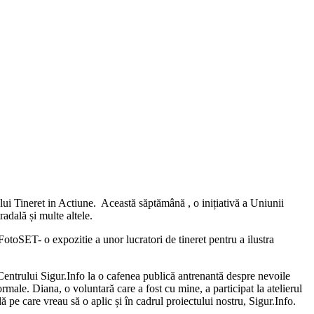
i Tineret in Actiune. Această săptămână , o inițiativă a Uniunii
radală și multe altele.
toSET- o expozitie a unor lucratori de tineret pentru a ilustra
 Centrului Sigur.Info la o cafenea publică antrenantă despre nevoile
ormale. Diana, o voluntară care a fost cu mine, a participat la atelierul
pe care vreau să o aplic și în cadrul proiectului nostru, Sigur.Info.