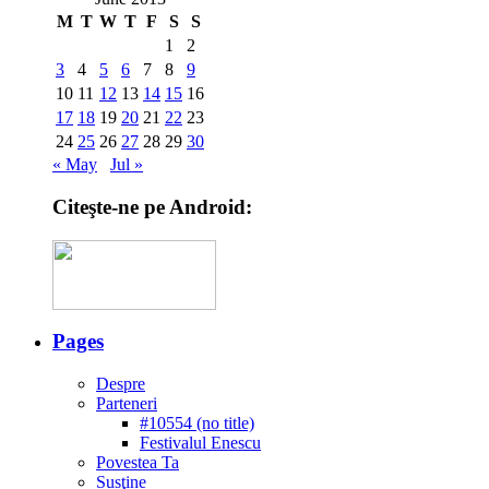
M
T
W
T
F
S
S
1
2
3
4
5
6
7
8
9
10
11
12
13
14
15
16
17
18
19
20
21
22
23
24
25
26
27
28
29
30
« May
Jul »
Citeşte-ne pe Android:
Pages
Despre
Parteneri
#10554 (no title)
Festivalul Enescu
Povestea Ta
Susţine