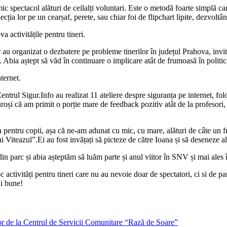
c spectacol alături de ceilalți voluntari. Este o metodă foarte simplă car
cția lor pe un cearșaf, perete, sau chiar foi de flipchart lipite, dezvoltân
 activitățile pentru tineri.
 au organizat o dezbatere pe probleme tinerilor în județul Prahova, invit
i. Abia aștept să văd în continuare o implicare atât de frumoasă în politic
nternet.
ntrul Sigur.Info au realizat 11 ateliere despre siguranța pe internet, fo
i că am primit o porție mare de feedback pozitiv atât de la profesori, câ
 pentru copii, așa că ne-am adunat cu mic, cu mare, alături de câte un fr
 Viteazul”.Ei au fost invățați să picteze de către Ioana și să deseneze ală
din parc și abia așteptăm să luăm parte și anul viitor în SNV și mai ales
ctivități pentru tineri care nu au nevoie doar de spectatori, ci si de parti
ai bune!
or de la Centrul de Servicii Comunitare “Rază de Soare”