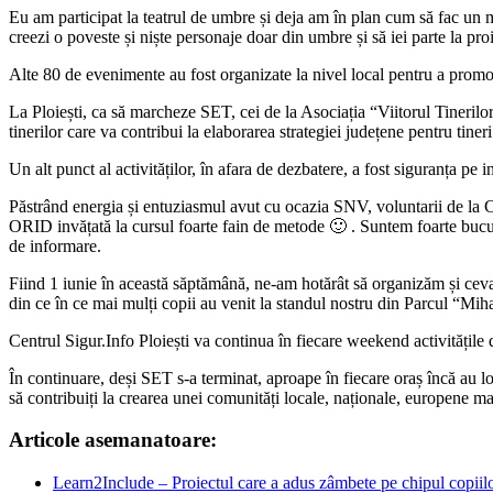
Eu am participat la teatrul de umbre și deja am în plan cum să fac un mi
creezi o poveste și niște personaje doar din umbre și să iei parte la proie
Alte 80 de evenimente au fost organizate la nivel local pentru a promova
La Ploiești, ca să marcheze SET, cei de la Asociația “Viitorul Tinerilor
tinerilor care va contribui la elaborarea strategiei județene pentru tiner
Un alt punct al activităților, în afara de dezbatere, a fost siguranța pe i
Păstrând energia și entuziasmul avut cu ocazia SNV, voluntarii de la Ce
ORID invățată la cursul foarte fain de metode 🙂 . Suntem foarte bucuroș
de informare.
Fiind 1 iunie în această săptămână, ne-am hotărât să organizăm și ceva
din ce în ce mai mulți copii au venit la standul nostru din Parcul “Mihai
Centrul Sigur.Info Ploiești va continua în fiecare weekend activitățile 
În continuare, deși SET s-a terminat, aproape în fiecare oraș încă au loc a
să contribuiți la crearea unei comunități locale, naționale, europene m
Articole asemanatoare:
Learn2Include – Proiectul care a adus zâmbete pe chipul copiil