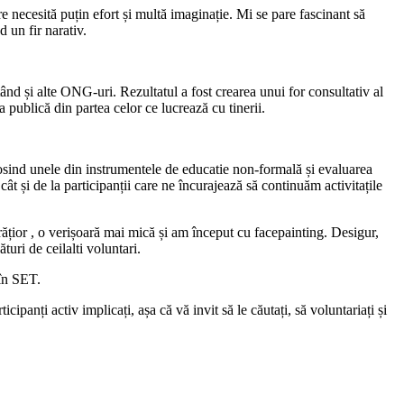
e necesită puțin efort și multă imaginație. Mi se pare fascinant să
d un fir narativ.
ând și alte ONG-uri. Rezultatul a fost crearea unui for consultativ al
a publică din partea celor ce lucrează cu tinerii.
losind unele din instrumentele de educatie non-formală și evaluarea
t și de la participanții care ne încurajează să continuăm activitațile
ățior , o verișoară mai mică și am început cu facepainting. Desigur,
turi de ceilalti voluntari.
 în SET.
cipanți activ implicați, așa că vă invit să le căutați, să voluntariați și