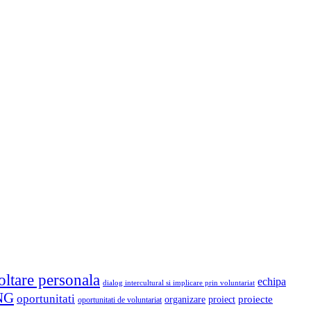
oltare personala
echipa
dialog intercultural si implicare prin voluntariat
NG
oportunitati
proiect
proiecte
organizare
oportunitati de voluntariat