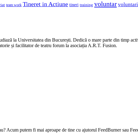
voluntar
Tineret in Actiune
voluntari
iat
tineri
team work
training
studiază la Universitatea din București. Dedică o mare parte din timp acti
rie și facilitator de teatru forum la asociația A.R.T. Fusion.
l tau? Acum putem fi mai aproape de tine cu ajutorul FeedBurner sau Fee