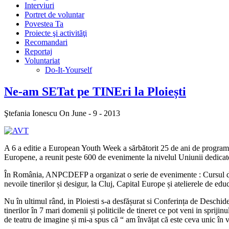
Interviuri
Portret de voluntar
Povestea Ta
Proiecte şi activităţi
Recomandari
Reportaj
Voluntariat
Do-It-Yourself
Ne-am SETat pe TINEri la Ploiești
Ştefania Ionescu
On June - 9 - 2013
A 6 a editie a European Youth Week a sărbătorit 25 de ani de programe
Europene, a reunit peste 600 de evenimente la nivelul Uniunii dedicate ti
În România, ANPCDEFP a organizat o serie de evenimente : Cursul de lob
nevoile tinerilor și desigur, la Cluj, Capital Europe și atelierele de e
Nu în ultimul rând, in Ploiesti s-a desfășurat si Conferința de Deschid
tinerilor în 7 mari domenii și politicile de tineret ce pot veni in spriji
de teatru de imagine și mi-a spus că “ am învățat că este ceva unic în 