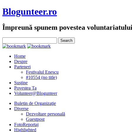
Blogunteer.ro
Împreună spunem povestea voluntariatulu
Home
Despre
Parteneri
Festivalul Enescu
#10554 (no title)
Susţine
Povestea Ta
Volunteer@Blogunteer
Buletin de Organizaţie
Diverse
Dezvoltare personală
Guestpost
FotoReportaj
Highlighted