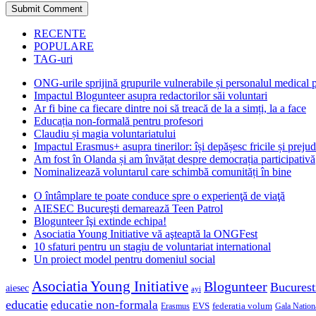
RECENTE
POPULARE
TAG-uri
ONG-urile sprijină grupurile vulnerabile și personalul medical
Impactul Blogunteer asupra redactorilor săi voluntari
Ar fi bine ca fiecare dintre noi să treacă de la a simți, la a face
Educația non-formală pentru profesori
Claudiu și magia voluntariatului
Impactul Erasmus+ asupra tinerilor: își depășesc fricile și prejud
Am fost în Olanda și am învățat despre democrația participativă
Nominalizează voluntarul care schimbă comunități în bine
O întâmplare te poate conduce spre o experienţă de viaţă
AIESEC Bucureşti demarează Teen Patrol
Blogunteer îşi extinde echipa!
Asociatia Young Initiative vă aşteaptă la ONGFest
10 sfaturi pentru un stagiu de voluntariat international
Un proiect model pentru domeniul social
Asociatia Young Initiative
Blogunteer
Bucurest
aiesec
ayi
educatie
educatie non-formala
federatia volum
EVS
Gala Nationa
Erasmus