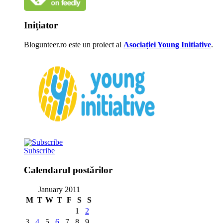
Iniţiator
Blogunteer.ro este un proiect al
Asociației Young Initiative
.
Subscribe
Calendarul postărilor
January 2011
M
T
W
T
F
S
S
1
2
3
4
5
6
7
8
9