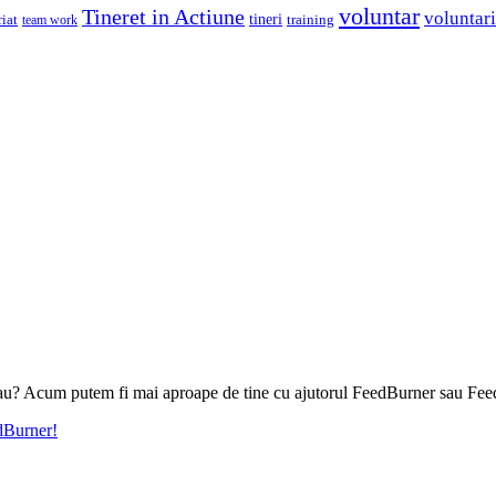
voluntar
Tineret in Actiune
voluntari
iat
tineri
team work
training
l tau? Acum putem fi mai aproape de tine cu ajutorul FeedBurner sau Fee
edBurner!