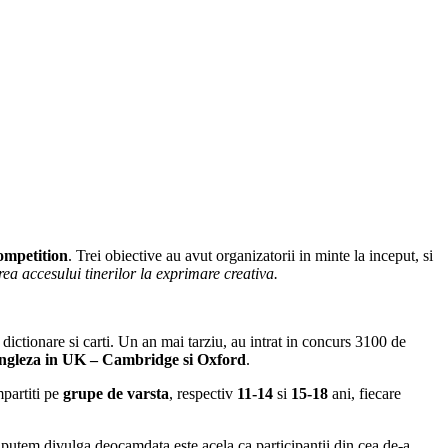
ompetition
. Trei obiective au avut organizatorii in minte la inceput, si
irea
accesului tinerilor la exprimare creativa.
dictionare si carti. Un an mai tarziu, au intrat in concurs 3100 de
 engleza in UK – Cambridge si Oxford
.
mpartiti pe
grupe de varsta
, respectiv
11-14
si
15-18
ani, fiecare
 il putem divulga deocamdata este acela ca participantii din cea de-a