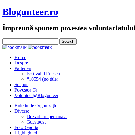
Blogunteer.ro
Împreună spunem povestea voluntariatulu
Home
Despre
Parteneri
Festivalul Enescu
#10554 (no title)
Susţine
Povestea Ta
Volunteer@Blogunteer
Buletin de Organizaţie
Diverse
Dezvoltare personală
Guestpost
FotoReportaj
Highlighted