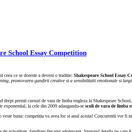
eare School Essay Competition
it ceea ce se doreste a deveni o traditie:
Shakespeare School Essay C
arning, promovarea gandirii creative si a sensibilitatii emotionale si larg
ind drept premii cursuri de vara de limba engleza la Shakespeare School, 
i ele exponential, la cele din 2009 adaugandu-se
scoli de vara de limba
o veste buna: competitia va avea loc si anul acesta! Concurentii vor fi i
cte de actualitate, familiare fiecarui adolescent. Singurul detaliu pe care