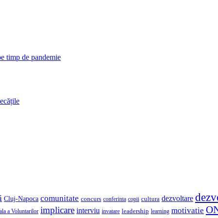
 pe timp de pandemie
ecățile
dezv
i
comunitate
dezvoltare
Cluj-Napoca
concurs
cultura
copii
conferinta
O
implicare
motivatie
interviu
la a Voluntarilor
invatare
leadership
learning