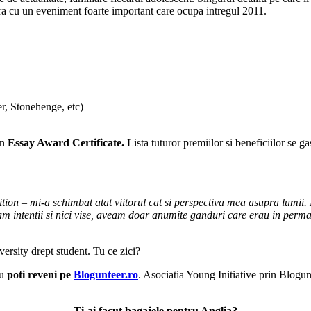
ura cu un eveniment foarte important care ocupa intregul 2011.
er, Stonehenge, etc)
un
Essay Award Certificate.
Lista tuturor premiilor si beneficiilor se ga
on – mi-a schimbat atat viitorul cat si perspectiva mea asupra lumii. 
m intentii si nici vise, aveam doar anumite ganduri care erau in perm
versity drept student. Tu ce zici?
au
poti reveni pe
Blogunteer.ro
. Asociatia Young Initiative prin Blogunt
Ti-ai facut bagajele pentru Anglia?