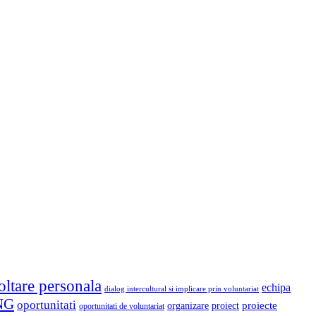
oltare personala
echipa
dialog intercultural si implicare prin voluntariat
NG
oportunitati
proiect
proiecte
organizare
oportunitati de voluntariat