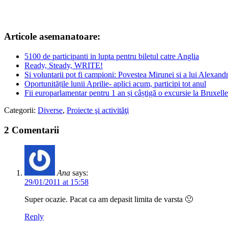
Articole asemanatoare:
5100 de participanti in lupta pentru biletul catre Anglia
Ready, Steady, WRITE!
Si voluntarii pot fi campioni: Povestea Mirunei si a lui Alexand
Oportunitățile lunii Aprilie- aplici acum, participi tot anul
Fii europarlamentar pentru 1 an și câștigă o excursie la Bruxelle
Categorii:
Diverse
,
Proiecte şi activităţi
2 Comentarii
Ana
says:
29/01/2011 at 15:58
Super ocazie. Pacat ca am depasit limita de varsta 🙁
Reply