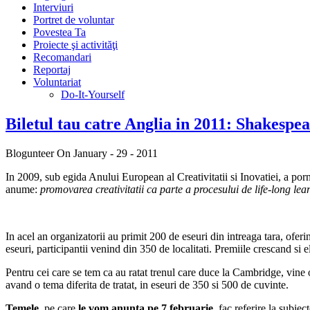
Interviuri
Portret de voluntar
Povestea Ta
Proiecte şi activităţi
Recomandari
Reportaj
Voluntariat
Do-It-Yourself
Biletul tau catre Anglia in 2011: Shakesp
Blogunteer
On January - 29 - 2011
In 2009, sub egida Anului European al Creativitatii si Inovatiei, a porn
anume:
promovarea
creativitatii ca parte a procesului de life-long le
In acel an organizatorii au primit 200 de eseuri din intreaga tara, ofer
eseuri, participantii venind din 350 de localitati. Premiile crescand s
Pentru cei care se tem ca au ratat trenul care duce la Cambridge, vine 
avand o tema diferita de tratat, in eseuri de 350 si 500 de cuvinte.
Temele
, pe care
le vom anunta pe 7 februarie
, fac referire la subie