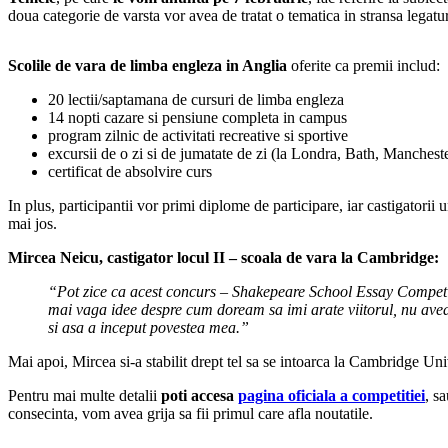
doua categorie de varsta vor avea de tratat o tematica in stransa legat
Scolile de vara de limba engleza in Anglia
oferite ca premii includ:
20 lectii/saptamana de cursuri de limba engleza
14 nopti cazare si pensiune completa in campus
program zilnic de activitati recreative si sportive
excursii de o zi si de jumatate de zi (la Londra, Bath, Manchest
certificat de absolvire curs
In plus, participantii vor primi diplome de participare, iar castigatorii 
mai jos.
Mircea Neicu, castigator locul II – scoala de vara la Cambridge:
“Pot zice ca acest concurs – Shakepeare School Essay Competiti
mai vaga idee despre cum doream sa imi arate viitorul, nu avea
si asa a inceput povestea mea.”
Mai apoi, Mircea si-a stabilit drept tel sa se intoarca la Cambridge Uni
Pentru mai multe detalii
poti accesa
pagina oficiala a competitiei
, s
consecinta, vom avea grija sa fii primul care afla noutatile.