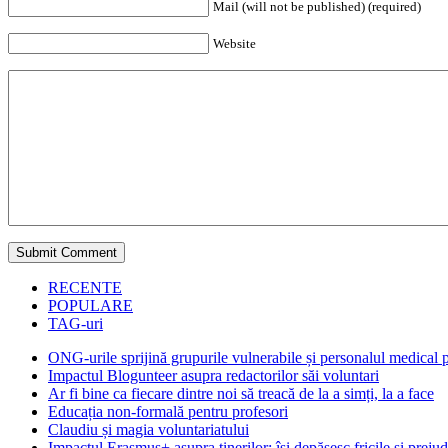
Mail (will not be published) (required)
Website
RECENTE
POPULARE
TAG-uri
ONG-urile sprijină grupurile vulnerabile și personalul medical
Impactul Blogunteer asupra redactorilor săi voluntari
Ar fi bine ca fiecare dintre noi să treacă de la a simți, la a face
Educația non-formală pentru profesori
Claudiu și magia voluntariatului
Impactul Erasmus+ asupra tinerilor: își depășesc fricile și prejud