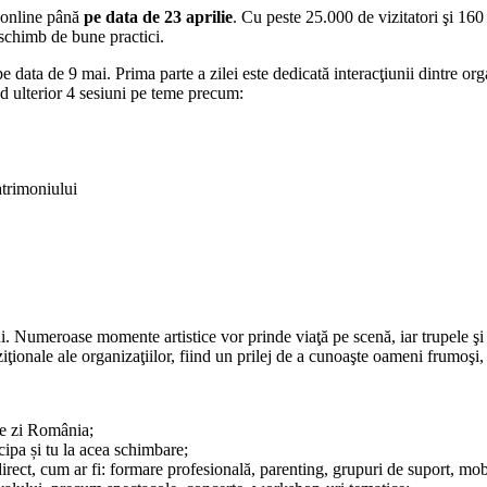
e online până
pe data de 23 aprilie
. Cu peste 25.000 de vizitatori şi 16
i schimb de bune practici.
 data de 9 mai. Prima parte a zilei este dedicată interacţiunii dintre or
d ulterior 4 sesiuni pe teme precum:
atrimoniului
. Numeroase momente artistice vor prinde viaţă pe scenă, iar trupele şi 
ziţionale ale organizaţiilor, fiind un prilej de a cunoaşte oameni frumoşi,
de zi România;
cipa și tu la acea schimbare;
irect, cum ar fi: formare profesională, parenting, grupuri de suport, mobil