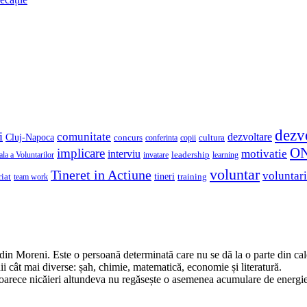
dezv
i
comunitate
dezvoltare
Cluj-Napoca
concurs
cultura
copii
conferinta
O
implicare
motivatie
interviu
la a Voluntarilor
invatare
leadership
learning
voluntar
Tineret in Actiune
voluntari
iat
tineri
team work
training
din Moreni. Este o persoană determinată care nu se dă la o parte din cal
 cât mai diverse: șah, chimie, matematică, economie și literatură.
arece nicăieri altundeva nu regăsește o asemenea acumulare de energie,