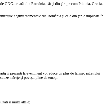
0 de ONG-uri atât din România, cât şi din ţări precum Polonia, Grecia,
ganizaţiile neguvernamentale din România şi cele din ţările implicate în
artiştii prezenţi la eveniment vor aduce un plus de farmec întregului
 cauze măreţe şi poveşti pline de emoţii.
ități și multe altele;