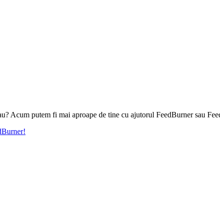
l tau? Acum putem fi mai aproape de tine cu ajutorul FeedBurner sau Fee
edBurner!