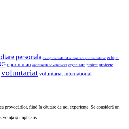
oltare personala
echipa
dialog intercultural si implicare prin voluntariat
NG
oportunitati
proiect
proiecte
organizare
oportunitati de voluntariat
voluntariat
voluntariat international
ea provocărilor, fiind în căutare de noi experiențe. Se consideră un
 voință și implicare.