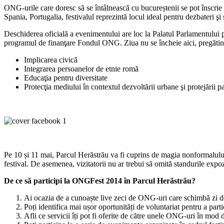
ONG-urile care doresc să se întâlnească cu bucureștenii se pot înscri
Spania, Portugalia, festivalul reprezintă locul ideal pentru dezbateri ş
Deschiderea oficială a evenimentului are loc la Palatul Parlamentului pe
programul de finanţare Fondul ONG. Ziua nu se încheie aici, pregătin
Implicarea civică
Integrarea persoanelor de etnie romă
Educaţia pentru diversitate
Protecţia mediului în contextul dezvoltării urbane şi protejării p
Pe 10 și 11 mai, Parcul Herăstrău va fi cuprins de magia nonformalului
festival. De asemenea, vizitatorii nu ar trebui să omită standurile expo
De ce să participi la ONGFest 2014 în Parcul Herăstrău?
Ai ocazia de a cunoaște live zeci de ONG-uri care schimbă zi 
Poți identifica mai ușor oportunități de voluntariat pentru a parti
Afli ce servicii îți pot fi oferite de către unele ONG-uri în mod d