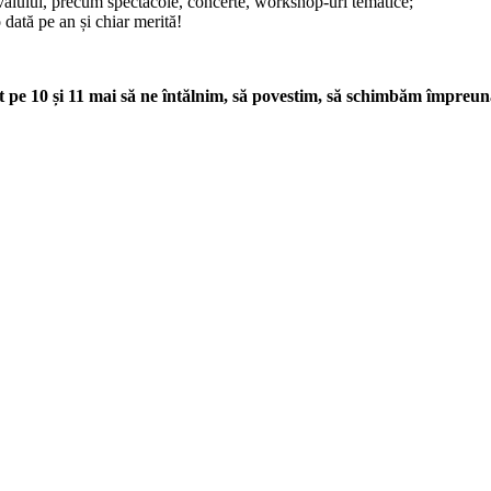
tivalului, precum spectacole, concerte, workshop-uri tematice;
dată pe an și chiar merită!
st pe 10 și 11 mai să ne întălnim, să povestim, să schimbăm împre