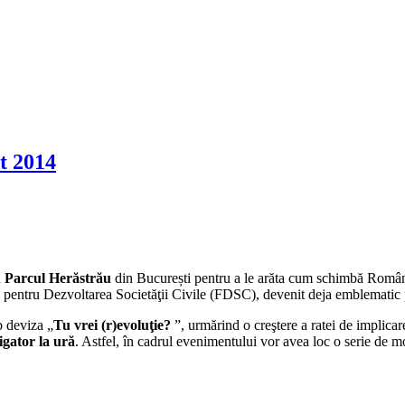
t 2014
n
Parcul Herăstrău
din București pentru a le arăta cum schimbă România 
 pentru Dezvoltarea Societăţii Civile (FDSC), devenit deja emblematic 
b deviza „
Tu vrei (r)evoluţie?
”, urmărind o creştere a ratei de implicar
igator la ură
. Astfel, în cadrul evenimentului vor avea loc o serie de mo