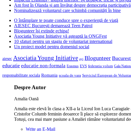
Am fost în Olanda și am învățat despre democrația participativă
Nominalizează voluntarul care schimbă comunități în bine
O întâmplare te poate conduce spre o experienţă de viaţă
AIESEC Bucureşti demarează Teen Patrol
Blogunteer îşi extinde echipa!
Asociatia Young Initiative vă aşteaptă la ONGFest
10 sfaturi pentru un stagiu de voluntariat international
Un proiect model pentru domeniul social
Asociatia Young Initiative
Blogunteer
Bucurest
aiesec
ayi
educatie
educatie non-formala
federatia volum
EVS
Gala Nationa
Erasmus
Romania
responsabilitate sociala
scoala de vara
Serviciul European de Voluntar
Despre Autor
Amalia Oană
Amalia este elevă în clasa a XII-a la Liceul Ion Luca Caragiale 
Cristofor Columb feminin deoarece îi place să exploreze domenii
Totuși, cea mai mare pasiune a Amaliei rămâne voluntariatul deo
Write an E-Mail