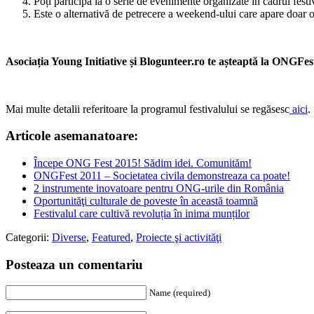
Poți participa la o serie de evenimente organizate în cadrul fes
Este o alternativă de petrecere a weekend-ului care apare doar o 
Asociația Young Initiative și Blogunteer.ro te așteaptă la ONGFe
Mai multe detalii referitoare la programul festivalului se regăsesc
aici
.
Articole asemanatoare:
Începe ONG Fest 2015! Sădim idei. Comunităm!
ONGFest 2011 – Societatea civila demonstreaza ca poate!
2 instrumente inovatoare pentru ONG-urile din România
Oportunităţi culturale de poveste în această toamnă
Festivalul care cultivă revoluția în inima munților
Categorii:
Diverse
,
Featured
,
Proiecte şi activităţi
Posteaza un comentariu
Name (required)