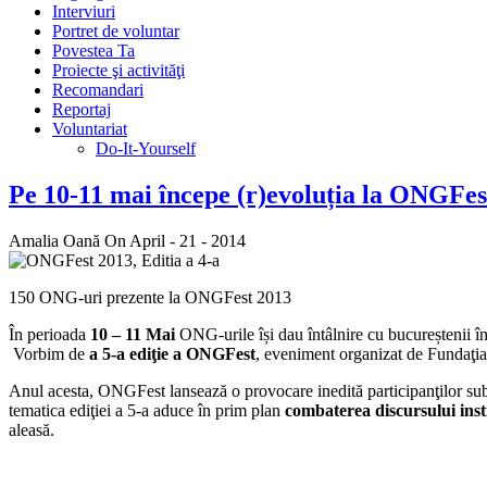
Interviuri
Portret de voluntar
Povestea Ta
Proiecte şi activităţi
Recomandari
Reportaj
Voluntariat
Do-It-Yourself
Pe 10-11 mai începe (r)evoluția la ONGFes
Amalia Oană
On April - 21 - 2014
150 ONG-uri prezente la ONGFest 2013
În perioada
10 – 11 Mai
ONG-urile își dau întâlnire
cu bucureștenii î
Vorbim de
a 5-a ediţie a ONGFest
, eveniment organizat de Fundaţia
Anul acesta, ONGFest lansează o provocare inedită participanţilor su
tematica ediţiei a 5-a aduce în prim plan
combaterea discursului inst
aleasă.