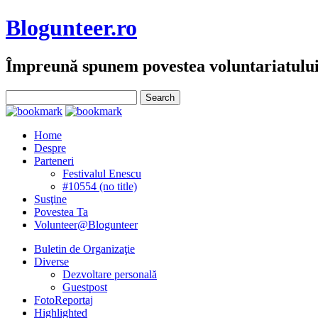
Blogunteer.ro
Împreună spunem povestea voluntariatulu
Home
Despre
Parteneri
Festivalul Enescu
#10554 (no title)
Susţine
Povestea Ta
Volunteer@Blogunteer
Buletin de Organizaţie
Diverse
Dezvoltare personală
Guestpost
FotoReportaj
Highlighted