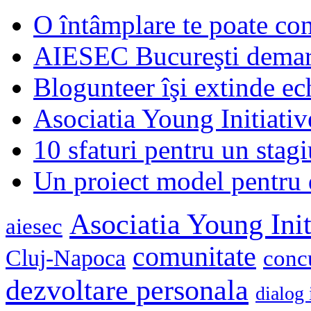
O întâmplare te poate con
AIESEC Bucureşti demare
Blogunteer îşi extinde ec
Asociatia Young Initiati
10 sfaturi pentru un stagi
Un proiect model pentru 
Asociatia Young Init
aiesec
comunitate
Cluj-Napoca
conc
dezvoltare personala
dialog 