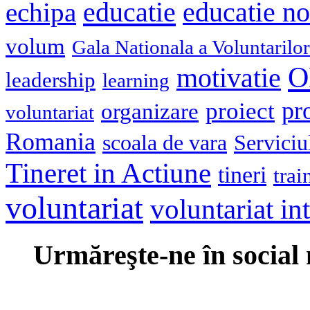
educatie
echipa
educatie n
volum
Gala Nationala a Voluntarilor
O
motivatie
leadership
learning
pr
proiect
organizare
voluntariat
Romania
scoala de vara
Serviciu
Tineret in Actiune
tineri
trai
voluntariat
voluntariat in
Urmăreşte-ne în social