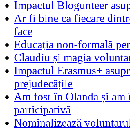
Impactul Blogunteer asupr
Ar fi bine ca fiecare dintr
face
Educația non-formală pen
Claudiu și magia voluntar
Impactul Erasmus+ asupra t
prejudecățile
Am fost în Olanda și am 
participativă
Nominalizează voluntarul