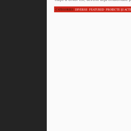
CATEGORIES:
DIVERSE
,
FEATURED
,
PROIECTE ŞI ACTI