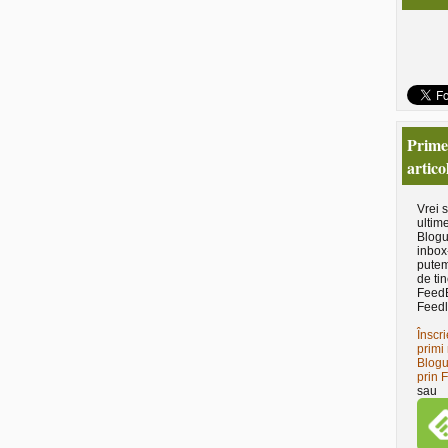
Primeş
artico
Vrei 
ultime
Blogu
inbox
putem
de tin
Feed
Feedl
Înscri
primi 
Blogu
prin 
sau