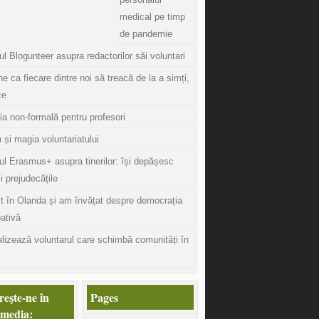
medical pe timp
de pandemie
l Blogunteer asupra redactorilor săi voluntari
ine ca fiecare dintre noi să treacă de la a simți,
ce
ia non-formală pentru profesori
 și magia voluntariatului
ul Erasmus+ asupra tinerilor: își depășesc
și prejudecățile
t în Olanda și am învățat despre democrația
pativă
lizează voluntarul care schimbă comunități în
eşte-ne în
Pages
 media: