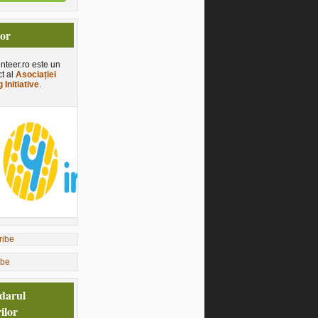
tor
nteer.ro este un
ct al
Asociației
 Initiative
.
ibe
darul
ilor