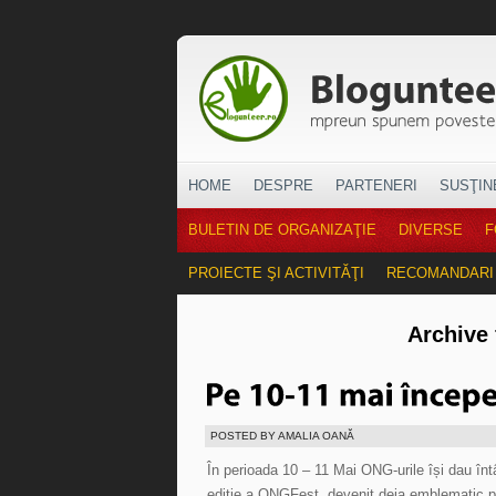
HOME
DESPRE
PARTENERI
SUSŢIN
BULETIN DE ORGANIZAŢIE
DIVERSE
F
PROIECTE ŞI ACTIVITĂŢI
RECOMANDARI
Archive 
POSTED BY AMALIA OANĂ
În perioada 10 – 11 Mai ONG-urile își dau întâ
ediţie a ONGFest, devenit deja emblematic p