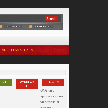
NTAR
POVESTEA TA
CENTE
POPULAR
TAG-URI
E
ONG-urile
sprijină grupurile
vulnerabile și
personalul