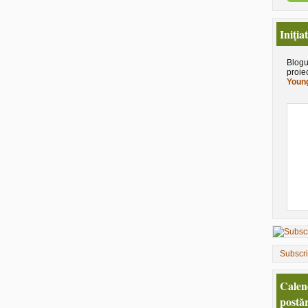
Iniţia
Blogu
proie
Young
Subscr
Calen
postăr