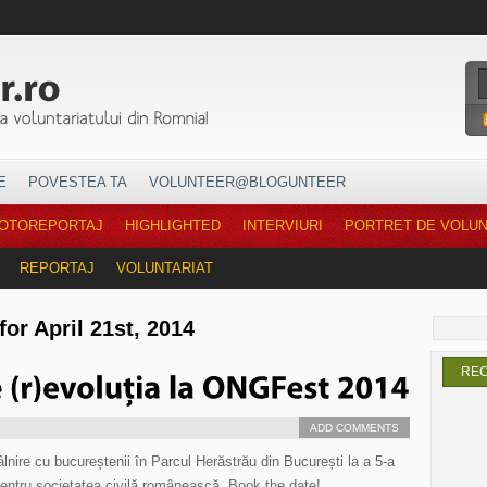
E
POVESTEA TA
VOLUNTEER@BLOGUNTEER
OTOREPORTAJ
HIGHLIGHTED
INTERVIURI
PORTRET DE VOLU
REPORTAJ
VOLUNTARIAT
for April 21st, 2014
RE
ADD COMMENTS
lnire cu bucureștenii în Parcul Herăstrău din București la a 5-a
entru societatea civilă românească. Book the date!