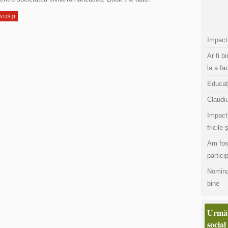
VITĂŢI
Impactu
Ar fi b
la a fa
Educaț
Claudiu
Impact
fricile 
Am fos
partici
Nomina
bine
Urmăr
social