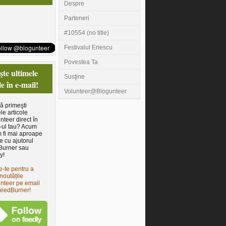
Despre
Parteneri
#10554 (no title)
Festivalul Enescu
Povestea Ta
te ultimele
Susţine
le în e-mail!
Volunteer@Blogunteer
să primeşti
le articole
nteer direct în
-ul tau? Acum
 fi mai aproape
e cu ajutorul
Burner sau
y!
e-te pentru a
noutățile
nteer pe email
FeedBurner!