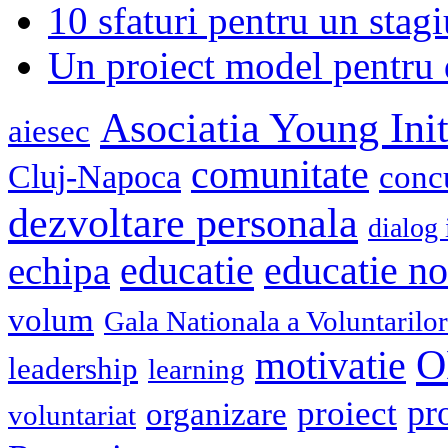
10 sfaturi pentru un stagi
Un proiect model pentru 
Asociatia Young Init
aiesec
comunitate
Cluj-Napoca
conc
dezvoltare personala
dialog 
educatie
echipa
educatie n
volum
Gala Nationala a Voluntarilor
O
motivatie
leadership
learning
pr
proiect
organizare
voluntariat