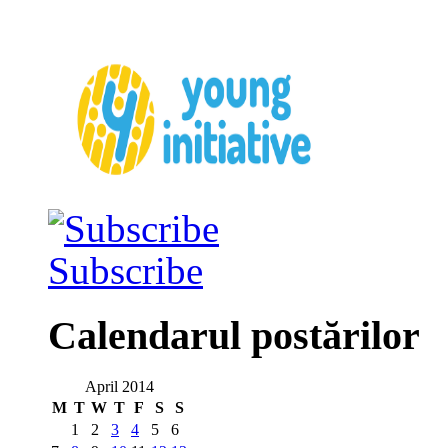
Subscribe
Calendarul postărilor
April 2014
M
T
W
T
F
S
S
1
2
3
4
5
6