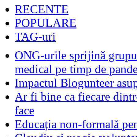
RECENTE
POPULARE
TAG-uri
ONG-urile sprijină grupur
medical pe timp de pand
Impactul Blogunteer asupr
Ar fi bine ca fiecare dintr
face
Educația non-formală pen