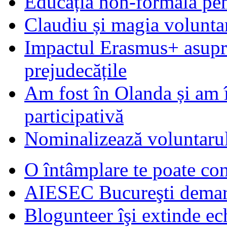
Educația non-formală pen
Claudiu și magia voluntar
Impactul Erasmus+ asupra t
prejudecățile
Am fost în Olanda și am 
participativă
Nominalizează voluntarul
O întâmplare te poate con
AIESEC Bucureşti demare
Blogunteer îşi extinde ec