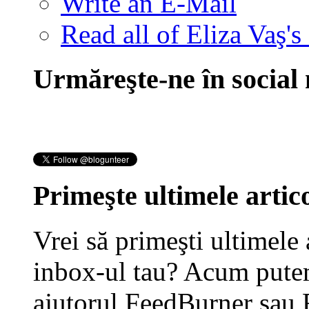
Write an E-Mail
Read all of Eliza Vaş's
Urmăreşte-ne în social
Primeşte ultimele artico
Vrei să primeşti ultimele 
inbox-ul tau? Acum putem
ajutorul FeedBurner sau 