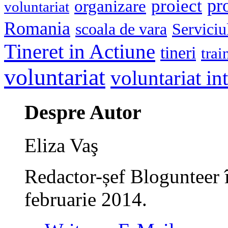
pr
proiect
organizare
voluntariat
Romania
scoala de vara
Serviciu
Tineret in Actiune
tineri
trai
voluntariat
voluntariat in
Despre Autor
Eliza Vaş
Redactor-șef Blogunteer 
februarie 2014.