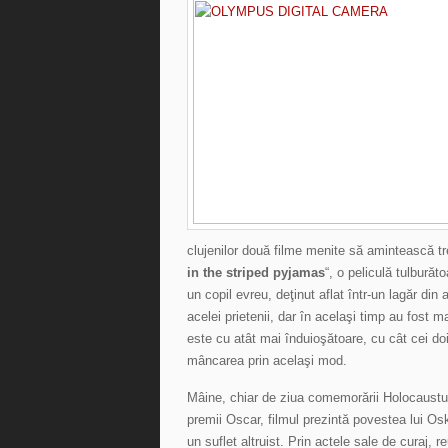
clujenilor două filme menite să amintească tre
in the striped pyjamas
“, o peliculă tulburăt
un copil evreu, deţinut aflat într-un lagăr din
acelei prietenii, dar în acelaşi timp au fost ma
este cu atât mai înduioşătoare, cu cât cei d
mâncarea prin acelaşi mod.
Mâine, chiar de ziua comemorării Holocaustulu
premii Oscar, filmul prezintă povestea lui Osk
un suflet altruist. Prin actele sale de curaj