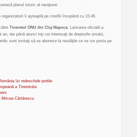
rează planul istoric al naraţiunii.
e organizatorii îi aşteaptă pe cinefili începând cu 15:45.
 către
Tineretul ONU din Cluj-Napoca
. Lansarea oficială a
 an, dar până atunci toţi cei interesaţi de drepturile omului,
ridic sunt invitaţi să se aboneze la noutăţile ce se vor posta pe
omânia își redeschide porțile
ropeană a Tineretului
eers
au Mircea Cărtărescu