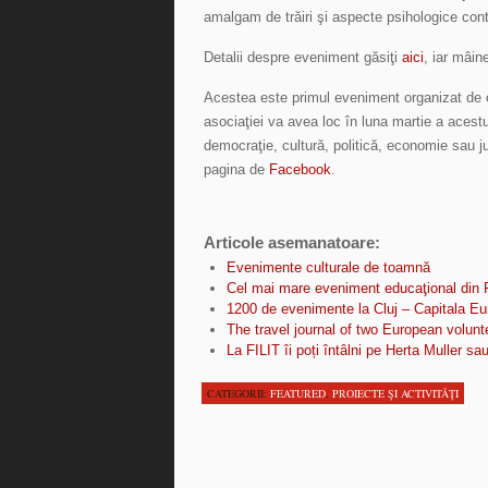
amalgam de trăiri şi aspecte psihologice contu
Detalii despre eveniment găsiţi
aici
, iar mâin
Acestea este primul eveniment organizat de
asociaţiei va avea loc în luna martie a acestui
democraţie, cultură, politică, economie sau ju
pagina de
Facebook
.
Articole asemanatoare:
Evenimente culturale de toamnă
Cel mai mare eveniment educaţional din R
1200 de evenimente la Cluj – Capitala Eu
The travel journal of two European volunt
La FILIT îi poți întâlni pe Herta Muller s
CATEGORII:
FEATURED
,
PROIECTE ŞI ACTIVITĂŢI