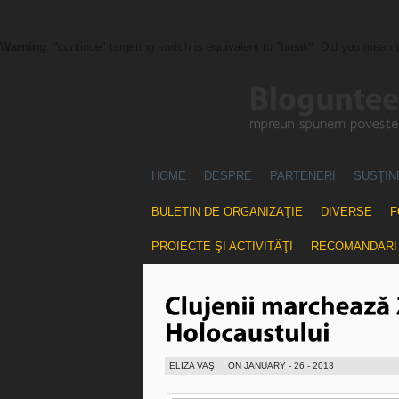
Warning
: "continue" targeting switch is equivalent to "break". Did you mean 
HOME
DESPRE
PARTENERI
SUSŢIN
BULETIN DE ORGANIZAŢIE
DIVERSE
F
PROIECTE ŞI ACTIVITĂŢI
RECOMANDARI
ELIZA VAŞ
ON JANUARY - 26 - 2013