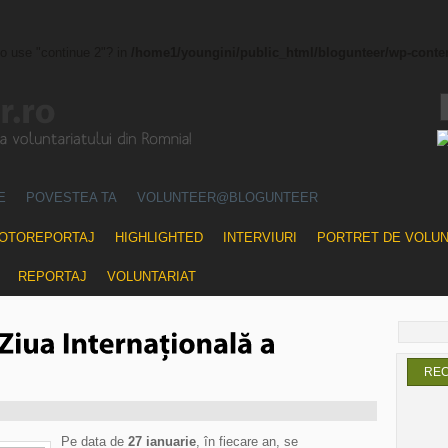
to use "continue 2"? in
/home1/youngini/public_html/blogunteer/wp-conte
E
POVESTEA TA
VOLUNTEER@BLOGUNTEER
OTOREPORTAJ
HIGHLIGHTED
INTERVIURI
PORTRET DE VOLU
REPORTAJ
VOLUNTARIAT
RE
Pe data de
27 ianuarie
, în fiecare an, se