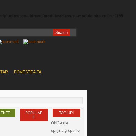
nt/plugins/seo-ultimate/modules/class.su-module.php
on line
1195
NTAR
POVESTEA TA
CENTE
POPULAR
TAG-URI
E
ONG-urile
sprijină grupurile