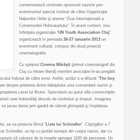
comemorează victimele opresiunii naziste prin
evenimentul special instituit de către Organizaţia
Naţiunilor Unite şi anume “Ziua Internaţională a
Comemorării Holocaustului”. În acest context, nou-
înfiinţata organizaţie “
UN Youth Association Cluj
”
organizează în perioada
26-27 ianuarie 2013
un
eveniment cultural, compus din două proiecţii
cinematografie.
Cu sprijinul
Cinema Mărăşti
(primul cinematograf din
Cluj cu intrare liberă) membrii asociaţiei le-au pregătit
cutul îndurat de către evrei. Astfel, astăzi s-a difuzat “
The boy
oare despre prietenia dintre băieţelului unui comandant nazist şi
 apropierea casei lui Bruno. Spectatorii au putut afla consecinţele
rtorii unei fraternităţi dincolo de simboluri şi timpuri. Imaginea
oi se jucau dame prin gardul de sârmă ghimpată şi împărţeau
i, se va proiecta filmul “
Lista lui Schindler
“. Câştigător a 7
ar Schindler, un tip cu purtări lumeşti din corpul nazist, dar cu
, reuşeşte să salveze de la moarte aproape 1100 de persoane. Un