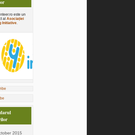
tor
nteer.ro este un
ct al
Asociației
 Initiative
.
ibe
darul
ilor
tober 2015