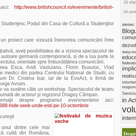
10 sfat
ici:
http://www.britishcouncil.ro/evenimente/british-
Un pro
l Studenţesc Podul din Casa de Cultură a Studenţilor
aiesec
Blog
comun
un proiect care vizează înlesnirea comunicării între
dezvol
ițiativă, aveți posibilitatea de a viziona spectacolul de
dialog int
autoare germană contemporană, și de a l
ua parte la
educa
iectului, orientate spre îmbunătățirea comunicării.
federat
eea Esca, Andi Vasluianu, Florin Busuioc, Vlad
impli
de medici din partea Centrului Național de Studii,
cu
motiva
ecum
Dr. Cristina Isar, iar de la EvoAct, o firmă de
voluntar
eorge Avram.
respons
i se va susține câte un workshop. Spectacolul de teatru
Servici
ndrumată de
actorul şi regizorul
Dragoş Câmpan.
in Ac
maţii despre programul evenimentelor aici:
i/688-hide-seek-unde-esti-pe-10-octombrie
vol
cureşti
inter
 unul dintre cele mai
Despr
că cultă din România,