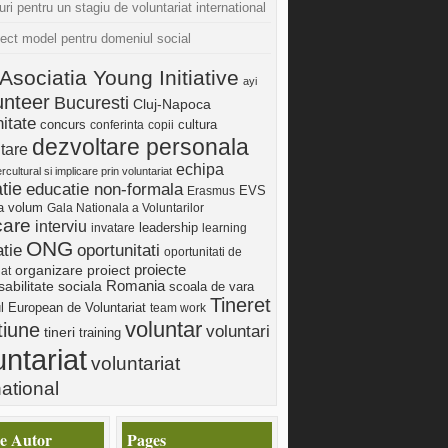
uri pentru un stagiu de voluntariat international
iect model pentru domeniul social
Asociatia Young Initiative
ayi
unteer
Bucuresti
Cluj-Napoca
itate
concurs
cultura
conferinta
copii
dezvoltare personala
tare
echipa
ercultural si implicare prin voluntariat
tie
educatie non-formala
Erasmus
EVS
ia volum
Gala Nationala a Voluntarilor
care
interviu
invatare
leadership
learning
ONG
tie
oportunitati
oportunitati de
proiect
proiecte
organizare
iat
Romania
abilitate sociala
scoala de vara
Tineret
ul European de Voluntariat
team work
voluntar
tiune
voluntari
tineri
training
untariat
voluntariat
national
e Autor
Pages