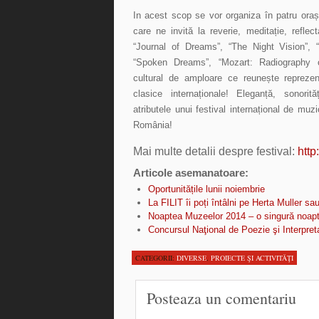
In acest scop se vor organiza în patru ora
care ne invită la reverie, meditație, reflec
“Journal of Dreams”, “The Night Vision”, 
“Spoken Dreams”, “Mozart: Radiography
cultural de amploare ce reunește repreze
clasice internaționale! Eleganță, sonorită
atributele unui festival internațional de muz
România!
Mai multe detalii despre festival:
http
Articole asemanatoare:
Oportunitățile lunii noiembrie
La FILIT îi poți întâlni pe Herta Muller s
Noaptea Muzeelor 2014 – o singură noapte,
Concursul Naţional de Poezie şi Interpret
CATEGORII:
DIVERSE
,
PROIECTE ŞI ACTIVITĂŢI
Posteaza un comentariu