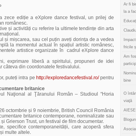
Ar fi b
P
la a fa
 zece ediție a eXplore dance festival, un prilej de
Educaț
ran românesc.
tive și
activități cu referire la ultimele tendințe din arta
Claudiu
rnațional.
l și mișcarea, sau cel puțin aveți dorința de a vedea
Impact
mplă la momentul actual în spațiul artistic românesc,
fricile 
mentele artistice organizate în cadrul eXplore dance
Am fos
ni, exprimare liberă a spiritului, propuneri de idei
partici
r câteva din coordonatele festivalului.
Nomina
, puteți intra pe
http://exploredancefestival.ro/
pentru
bine
cumentare britanice
O întâ
ul Naţional al Ţăranului Român – Studioul “Horia
viaţă
de 26 octombrie și 9 noiembrie, British Council România
AIESEC
ocumentare britanice contemporane, nominalizate sau
Blogunt
i Grierson Trust, un festival de film documentar.
e, specifice contemporaneității, care acoperă sfera
Asocia
 și multe altele.