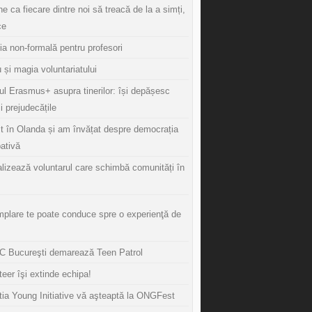
ine ca fiecare dintre noi să treacă de la a simți,
ce
ia non-formală pentru profesori
 și magia voluntariatului
ul Erasmus+ asupra tinerilor: își depășesc
și prejudecățile
t în Olanda și am învățat despre democrația
pativă
lizează voluntarul care schimbă comunități în
mplare te poate conduce spre o experienţă de
 Bucureşti demarează Teen Patrol
eer îşi extinde echipa!
tia Young Initiative vă aşteaptă la ONGFest