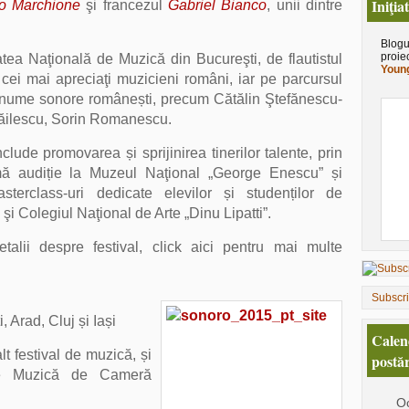
Iniţia
o Marchione
şi francezul
Gabriel Bianco
, unii dintre
Blogu
proie
tatea Naţională de Muzică din Bucureşti, de flautistul
Young
cei mai apreciaţi muzicieni români, iar pe parcursul
tura nume sonore românești, precum Cătălin Ştefănescu-
ăilescu, Sorin Romanescu.
clude promovarea și sprijinirea tinerilor talente, prin
mă audiție la
Muzeul Naţional „George Enescu” și
terclass-uri dedicate elevilor și studenților de
i Colegiul Naţional de Arte „Dinu Lipatti”.
talii despre festival, click aici pentru mai multe
Subscr
 Arad, Cluj și Iași
Calen
lt festival de muzică, și
postăr
 de Muzică de Cameră
Oc