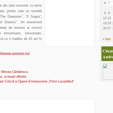
M
T
șe din țară concerte cu teme
tare, printre care se numără
5
6
“The Dreamers”, “Il Sogno”,
12
13
 of Dreams”. Un eveniment
19
20
ntanți de renume ai muzicii
26
27
ți armonioase, virtuozitate,
ică cu o tradiție de 10 ani în
« Sep
Citeşt
://www.sonoro.ro
/
Andro
au Mircea Cărtărescu
 scenarii diferite
are Critică a Operei Eminesciene „Porni Luceafărul”