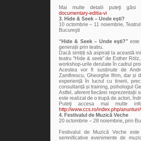
Mai multe detalii puteţi găsi a
documentary-editia-vi
3. Hide & Seek – Unde eşti?
10 octombrie – 11 noiembrie,
Teatru
Bucureşti
“Hide & Seek – Unde eşti?”
este 
generații prin teatru.
Dacă simțiți să aspirați la această in
teatru
“Hide & seek”
de
Esther Rölz,
workshop-urile derulate în cadrul pro
Acestea vor fi susținute de A
ndr
Zamfirescu, Gheorghe Ifrim, dar și 
experiență în lucrul cu tinerii, pr
consultanță și training,
psihologul G
Astfel, aferent fiecărei reprezentați
este realizat de o trupă de actori, î
Puteţi accesa mai multe infor
http://www.ccs.ro/index.php/anuntur
4.
Festivalul de Muzică Veche
20 octombrie – 28 noiembrie
,
prin Bu
Festivalul de Muzică Veche este
semnificative evenimente de muzi