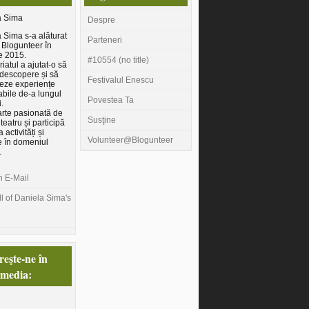
a Sima
Despre
 Sima s-a alăturat
Parteneri
 Blogunteer în
e 2015.
#10554 (no title)
iatul a ajutat-o să
descopere și să
Festivalul Enescu
eze experiențe
bile de-a lungul
Povestea Ta
.
arte pasionată de
Susţine
teatru și participă
a activități și
Volunteer@Blogunteer
e în domeniul
.
n E-Mail
l of Daniela Sima's
eşte-ne în
 media: