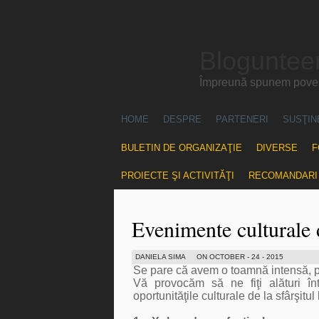
Blogunteer
Împreună spunem povest
HOME
DESPRE
PARTENERI
SUSŢIN
BULETIN DE ORGANIZAŢIE
DIVERSE
F
PROIECTE ŞI ACTIVITĂŢI
RECOMANDARI
Evenimente culturale
DANIELA SIMA
ON OCTOBER - 24 - 2015
Se pare că avem o toamnă intensă, pl
Vă provocăm să ne fiţi alături în
oportunităţile culturale de la sfârşitul