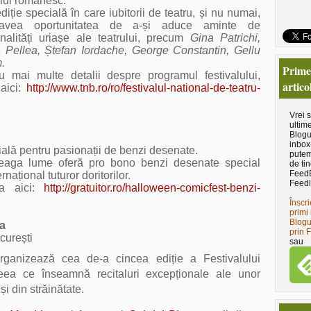
ului românesc.
ție specială în care iubitorii de teatru, și nu numai,
avea oportunitatea de a-și aduce aminte de
nalități uriașe ale teatrului, precum
Gina Patrichi,
Pellea, Ștefan Iordache, George Constantin, Gellu
.
Primeş
u mai multe detalii despre programul festivalului,
artico
 aici:
http://www.tnb.ro/ro/festivalul-national-de-teatru-
Vrei 
ultime
Blogu
inbox
ală pentru pasionații de benzi desenate.
putem
treaga lume oferă pro bono benzi desenate speci
al
de tin
Feed
național tuturor doritorilor.
Feedl
sa aici:
http://gratuitor.ro/halloween-comicfest-benzi-
Înscri
primi 
Blogu
-a
prin 
curești
sau
organizează cea de-a cincea ediție a Festivalului
eea ce înseamnă recitaluri excepționale ale unor
și din străinătate.