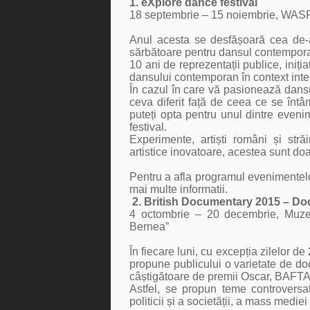
1. eXplore dance festival
18 septembrie – 15 noiembrie, WAS
Anul acesta se desfășoară cea de-a
sărbătoare pentru dansul contempo
10 ani de reprezentații publice, iniția
dansului contemporan în context inte
În cazul în care vă pasionează dansu
ceva diferit față de ceea ce se întâ
puteți opta pentru unul dintre eveni
festival.
Experimente, artiști români și străi
artistice inovatoare, acestea sunt doa
Pentru a afla programul evenimentelor
mai multe informatii.
2.
British Documentary 2015 – Do
4 octombrie – 20 decembrie,
Muze
Bernea”
În fiecare luni, cu excepția zilelor 
propune publicului o varietate de d
câștigătoare de premii Oscar, BAFTA ș
Astfel, se propun teme controversat
politicii și a societății, a mass mediei