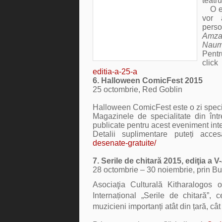
teatr
O edi
vor 
perso
Amza 
Naum
Pentr
click
editia-a-25-a
6. Halloween ComicFest 2015
25 octombrie, Red Goblin
Halloween ComicFest este o zi speci
Magazinele de specialitate din în
publicate pentru acest eveniment inter
Detalii suplimentare puteți acce
desenate-gratuite/
7.
Serile de chitară 2015, ediţia a V
28 octombrie – 30 noiembrie, prin Bu
Asociaţia Culturală Kitharalogos 
Internațional
„Serile de chitară”
, c
muzicieni importanți atât din țară, cât 