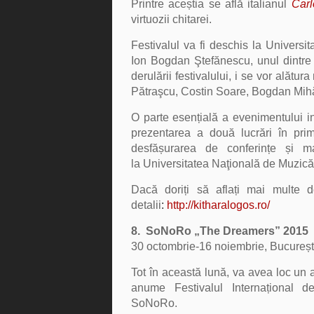
Printre aceștia se află
italianul
Carl
virtuozii chitarei.
Festivalul va fi deschis la Universi
Ion Bogdan Ştefănescu, unul dintre 
derulării festivalului, i se vor ală
Pătraşcu, Costin Soare, Bogdan Mih
O parte esențială a e
venimentului in
prezentarea a două lucrări în pri
desfășurarea de conferințe și mas
la
Universitatea Naţională de Muzică ş
Dacă doriți să aflați mai multe de
detalii
:
http://kitharalogos.ro/
8. SoNoRo „The Dreamers” 2015
30 octombrie-16 noiembrie, București,
Tot în această lună, va avea loc un a
anume Festivalul Internațional
SoNoRo.