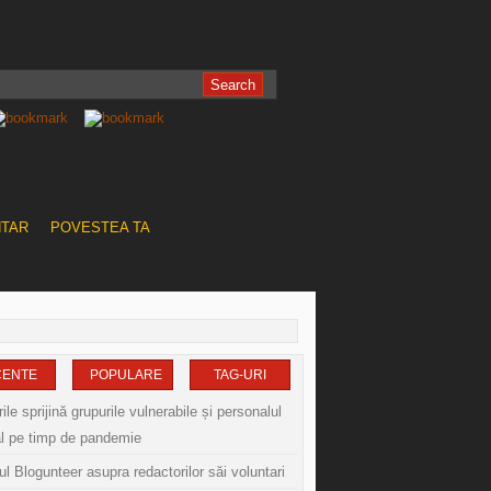
NTAR
POVESTEA TA
CENTE
POPULARE
TAG-URI
le sprijină grupurile vulnerabile și personalul
l pe timp de pandemie
l Blogunteer asupra redactorilor săi voluntari