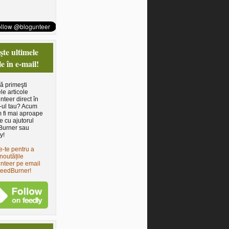
te ultimele
le în e-mail!
să primeşti
le articole
nteer direct în
-ul tau? Acum
 fi mai aproape
e cu ajutorul
Burner sau
y!
e-te pentru a
noutățile
nteer pe email
FeedBurner!