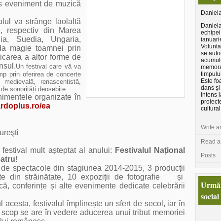
ios eveniment de muzică
Daniel
alul va strânge laolaltă
Daniela
i, respectiv din Marea
echipei
ia, Suedia, Ungaria,
ianuari
Voluntar
da magie toamnei prin
se auto
licarea a altor forme de
acumul
nsul.
Un festival care vă va
memora
imp prin oferirea de concerte
timpului
Este fo
 –
medievală, renascentistă,
dans și 
 de sonorități deosebite.
intens l
imentele organizate în
proiect
ardoplus.ro/ea
cultural
Write a
ureşti
Read al
stival mult așteptat al anului:
Festivalul Național
Posts
atru
!
 spectacole din stagiunea 2014-2015, 3 producții
ate din străinătate, 10 expoziții de fotografie și
Urmăr
ică, conferințe și alte evenimente dedicate celebrării
social
acesta, festivalul împlinește un sfert de secol, iar în
 scop se are în vedere aducerea unui tribut memoriei