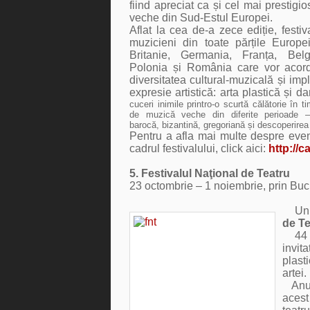
fiind apreciat ca și cel mai prestig
veche din Sud-Estul Europei.
Aflat la cea de-a zece ediție, festiv
muzicieni din toate părțile Europe
Britanie,
Germania, Franța, Belg
Polonia și România care vor acor
diversitatea cultural-muzicală și imp
expresie artistică: arta plastică și da
cuceri inimile printro-o scurtă călătorie în t
de muzică veche din diferite perioade
barocă, bizantină, gregoriană și descoperirea
Pentru a afla mai multe despre even
cadrul festivalului, click aici:
http://c
5. Festivalul Naţional de Teatru
23 octombrie – 1 noiembrie, prin Buc
Un fe
de Te
44 de
invit
plast
artei.
Anul 
acest