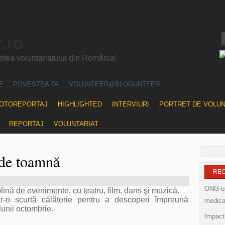
.ro
ea voluntariatului din România!
E
POVESTEA TA
VOLUNTEER@BLOGUNTEER
OTOREPORTAJ
HIGHLIGHTED
INTERVIURI
PORTRET DE VOLU
REPORTAJ
VOLUNTARIAT
 de toamnă
RE
ONG-uri
ină de evenimente, cu teatru, film, dans şi muzică.
tr-o scurtă călătorie pentru a descoperi împreună
medica
 lunii octombrie.
Impactu