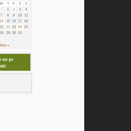
W
T
F
S
S
1
2
3
4
7
8
9
10
11
14
15
16
17
18
21
22
23
24
25
28
29
30
31
Nov »
e-ne pe
id: