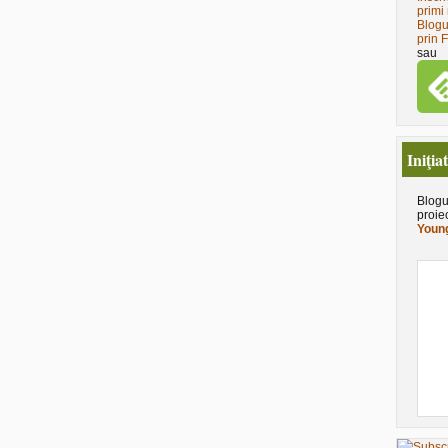
primi 
Blogu
prin 
sau
Iniţia
Blogu
proie
Young