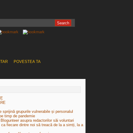
NTAR
POVESTEA TA
TE
ARE
 sprijină grupurile vulnerabile și personalul
pe timp de pandemie
Blogunteer asupra redactorilor săi voluntari
e ca fiecare dintre noi să treacă de la a simți, la a