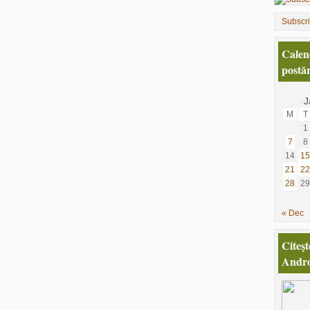
Subscr
Calen
postăr
J
M
T
1
7
8
14
15
21
22
28
29
« Dec
Citeşt
Andro