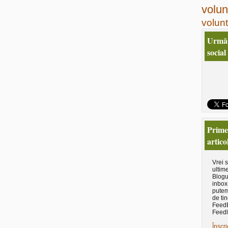
volun
volunt
Urmăr
social
Primeş
artico
Vrei 
ultime
Blogu
inbox
putem
de tin
Feed
Feedl
Înscri