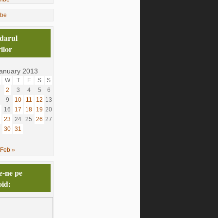
ibe
darul
ilor
anuary 2013
W
T
F
S
S
2
3
4
5
6
9
10
11
12
13
16
17
18
19
20
23
24
25
26
27
30
31
Feb »
e-ne pe
id: