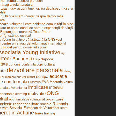
 non-formală pentru profesori
i magia voluntariatului
Erasmus+ asupra tinerilor: își depășesc fricile și
țile
în Olanda și am învățat despre democrația
tivă
zează voluntarul care schimbă comunități în bine
lare te poate conduce spre o experienţă de viaţă
ucureşti demarează Teen Patrol
r îşi extinde echipa!
a Young Initiative vă aşteaptă la ONGFest
i pentru un stagiu de voluntariat international
ct model pentru domeniul social
Asociatia Young Initiative
ayi
nteer
Bucuresti
Cluj-Napoca
tate
concurs
cultura
conferinta
copii
dezvoltare personala
are
dialog
educatie
echipa
al si implicare prin voluntariat
ie non-formala
federatia volum
Erasmus
EVS
implicare
interviu
onala a Voluntarilor
ONG
motivatie
leadership
learning
itati
organizare
oportunitati de voluntariat
proiecte
Romania
responsabilitate sociala
e vara
Serviciul European de Voluntariat
team
neret in Actiune
tineri
training