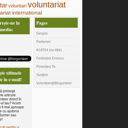
voluntariat
tar
voluntari
ariat international
eşte-ne în
Pages
 media:
Despre
Parteneri
#10554 (no title)
Festivalul Enescu
Povestea Ta
te ultimele
Susţine
le în e-mail!
Volunteer@Blogunteer
să primeşti
le articole
nteer direct în
-ul tau? Acum
 fi mai aproape
e cu ajutorul
Burner sau
y!
e-te pentru a