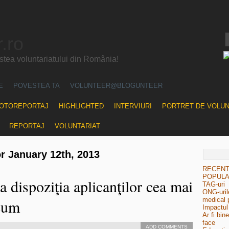
.ro
ea voluntariatului din România!
E
POVESTEA TA
VOLUNTEER@BLOGUNTEER
OTOREPORTAJ
HIGHLIGHTED
INTERVIURI
PORTRET DE VOLU
REPORTAJ
VOLUNTARIAT
or January 12th, 2013
RECEN
POPUL
 dispoziţia aplicanţilor cea mai
TAG-uri
ONG-urile
medical 
cum
Impactul 
Ar fi bin
face
ADD COMMENTS