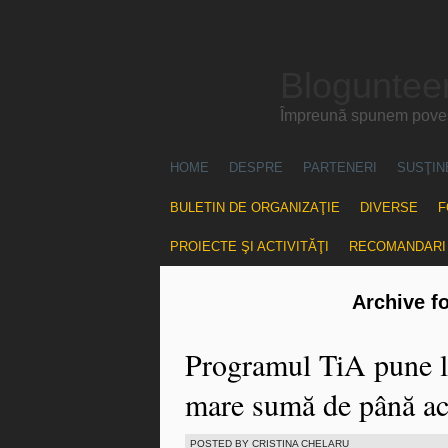
Blogunteer
Împreună spunem povest
HOME
DESPRE
PARTENERI
SUSŢIN
BULETIN DE ORGANIZAŢIE
DIVERSE
F
PROIECTE ŞI ACTIVITĂŢI
RECOMANDARI
Archive f
Programul TiA pune la
mare sumă de până a
POSTED BY CRISTINA CHELARU