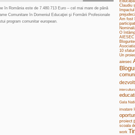
Educația
Claudiu ș
iune în România este de 7.480.713 Euro – cel mai mare de până
Impactul 
prejudecă
ame Comunitare în Domeniul Educaţiei şi Formării Profesionale
Am fost 
tui program comunitar european.
participa
Nominali
O întâmp
AIESEC B
Bloguntee
Asociati
10 sfatur
Un proie
aiesec
Blogu
comuni
dezvolt
intercultur
educat
Gala Nati
invatare
oportun
proiect
scoala d
Ti
work