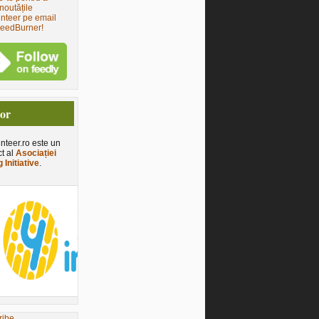
noutățile
nteer pe email
FeedBurner!
tor
nteer.ro este un
ct al
Asociației
 Initiative
.