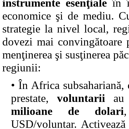
instrumente esenţiale
în î
economice şi de mediu. Cu 
strategie la nivel local, re
dovezi mai convingătoare p
menţinerea şi susţinerea păci
regiunii:
• În Africa subsahariană, 
prestate,
voluntarii
au c
milioane de dolari
USD/voluntar. Activeaz