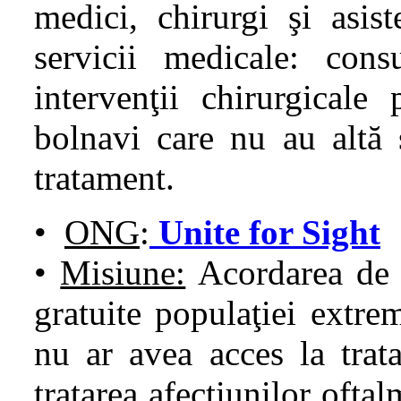
medici, chirurgi şi asist
servicii medicale: consu
intervenţii chirurgicale
bolnavi care nu au altă 
tratament.
•
ONG
:
Unite for Sight
•
Misiune:
Acordarea d
gratuite populaţiei extrem
nu ar avea acces la trat
tratarea afecţiunilor ofta