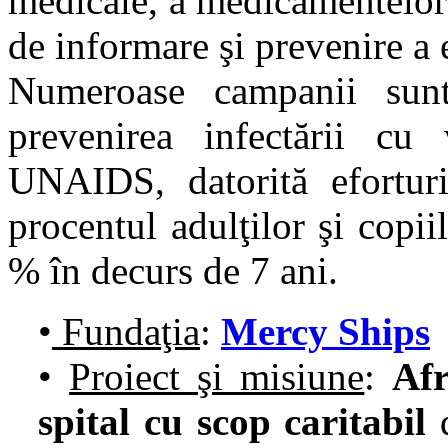
medicale, a medicamentelor 
de informare şi prevenire a 
Numeroase campanii sunt 
prevenirea infectării cu
UNAIDS, datorită efortur
procentul adulţilor şi copii
% în decurs de 7 ani.
•
Fundaţia
:
Mercy Ships
•
Proiect şi misiune
:
Af
spital cu scop caritabil
d