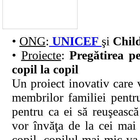
•
ONG
:
UNICEF
şi
Child
•
Proiecte
:
Pregătirea p
copil la copil
Un proiect inovativ care v
membrilor familiei pentru
pentru ca ei să reuşească
vor învăţa de la cei mai
copil, copilul mai mic va