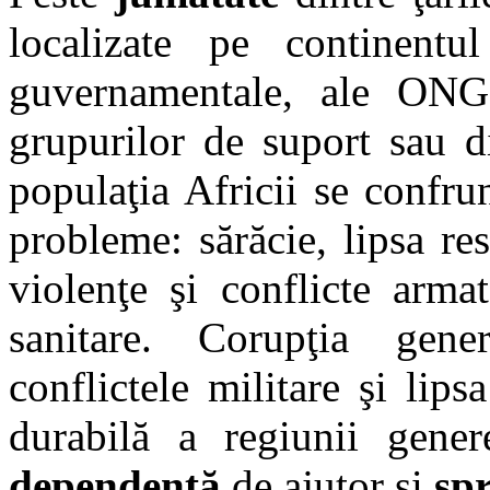
localizate pe continentul
guvernamentale, ale ONG-ur
grupurilor de suport sau di
populaţia Africii se confru
probleme: sărăcie, lipsa re
violenţe şi conflicte arma
sanitare. Corupţia general
conflictele militare şi lip
durabilă a regiunii gene
dependentă
de ajutor şi
spr