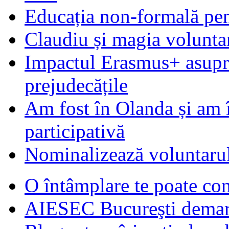
Educația non-formală pen
Claudiu și magia voluntar
Impactul Erasmus+ asupra t
prejudecățile
Am fost în Olanda și am 
participativă
Nominalizează voluntarul
O întâmplare te poate con
AIESEC Bucureşti demare