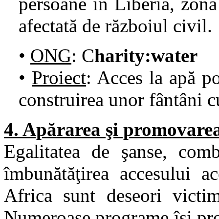
persoane în Liberia, zonă 
afectată de războiul civil.
•
ONG
: C
harity:water
•
Proiect
: Acces la apă p
construirea unor fântâni c
4. Apărarea şi promovarea
Egalitatea de şanse, comba
îmbunătăţirea accesului ac
Africa sunt deseori victim
Numeroase programe îşi pro