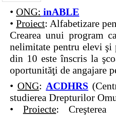
•
ONG:
inABLE
•
Proiect
: Alfabetizare pe
Crearea unui program car
nelimitate pentru elevi şi
din 10 este înscris la şc
oportunităţi de angajare 
•
ONG
:
ACDHRS
(Centr
studierea Drepturilor Omu
•
Proiecte
: Creşterea 