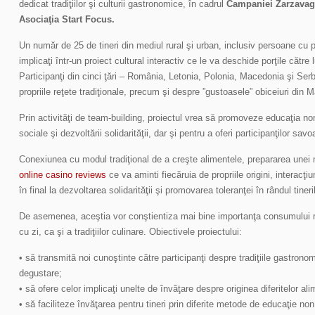
dedicat tradiţiilor şi culturii gastronomice, în cadrul
Campaniei Zarzavag
Asociaţia Start Focus.
Un număr de 25 de tineri din mediul rural şi urban, inclusiv persoane cu po
implicaţi într-un proiect cultural interactiv ce le va deschide porţile către
Participanţi din cinci ţări – România, Letonia, Polonia, Macedonia şi Serb
propriile reţete tradiţionale, precum şi despre ”gustoasele” obiceiuri din
Prin activităţi de team-building, proiectul vrea să promoveze educaţia non
sociale şi dezvoltării solidarităţii, dar şi pentru a oferi participanţilor sav
Conexiunea cu modul tradiţional de a creşte alimentele, prepararea unei 
online casino reviews
ce va aminti fiecăruia de propriile origini, interacţ
în final la dezvoltarea solidarităţii şi promovarea toleranţei în rândul tineril
De asemenea, aceştia vor conştientiza mai bine importanţa consumului re
cu zi, ca şi a tradiţiilor culinare. Obiectivele proiectului:
• să transmită noi cunoştinte către participanţi despre tradiţiile gastronomic
degustare;
• să ofere celor implicaţi unelte de învăţare despre originea diferitelor ali
• să faciliteze învăţarea pentru tineri prin diferite metode de educaţie no