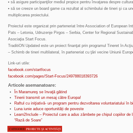
• să asigure participanţilor mediul propice pentru învaţarea despre cultura
• să se creeze un board game ca rezultat al schimbului de tineri şi ca un
multiplicarea proiectului.
Proiectul este organizat prin parteneriat între Association of European In
Pats – Letonia, Udruzenje Pirgos – Serbia, Center for Regional Sustain
Asociaţia Start Focus.
TraditiON Updated este un proiect finanţat prin programul Tineret în Acţi
– Schimb de tineri multilateral, în parteneriat cu ţări vecine Uniunii Euro
Link-uri utile:
facebook.com/startfocus
facebook.com/pages/Start-Focus/249788018393726
Articole asemanatoare:
În Maramureş se învaţă gătind
Tinerii transmit un mesaj către Europa!
Raftul cu iniţiativă- un program pentru dezvoltarea voluntariatului în bi
Luna iunie aduce oportunități de poveste
Learn2Include – Proiectul care a adus zâmbete pe chipul copiilor de 
“Rază de Soare”
CATEGORII:
PROIECTE ŞI ACTIVITĂŢI