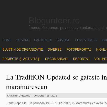
Blogunteer.ro
Împreună spunem povestea voluntariatului di
HOME
DESPRE
PARTENERI
SUSŢINE
POVESTEA TA
VO
BULETIN DE ORGANIZAŢIE
DIVERSE
FOTOREPORTAJ
HIGHL
PROIECTE ŞI ACTIVITĂŢI
RECOMANDARI
REPORTAJ
VOLUNT
La TraditiON Updated se gateste in 
maramuresean
CRISTINA CHELARU
ON JUNE - 11 - 2012
Pentru opt zile , în perioada 19 – 27 iulie 2012, în Maramureş va avea lo