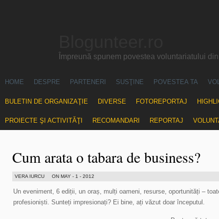
Blogunteer.ro
Împreună spunem povestea voluntariatului di
HOME
DESPRE
PARTENERI
SUSŢINE
POVESTEA TA
VO
BULETIN DE ORGANIZAŢIE
DIVERSE
FOTOREPORTAJ
HIGHL
PROIECTE ŞI ACTIVITĂŢI
RECOMANDARI
REPORTAJ
VOLUNT
Cum arata o tabara de business?
VERA IURCU
ON MAY - 1 - 2012
Un eveniment, 6 ediții, un oraș, mulți oameni, resurse, oportunități – toate
profesioniști. Sunteți impresionați? Ei bine, ați văzut doar începutul.