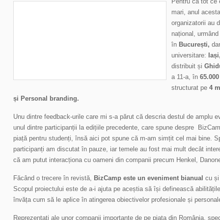
Pentru că tot ce e
mari, anul acesta
organizatorii au 
național, urmând
în
București,
dar
universitare:
Iași
distribuit și
Ghid
a 11-a, în
65.000
structurat pe
4 m
și Personal branding.
Unu dintre feedback-urile care mi s-a părut că descria destul de amplu eve
unul dintre participanții la edițiile precedente, care spune despre BizC
piață pentru studenți, însă aici pot spune că m-am simțit cel mai bine. Spe
participanți am discutat în pauze, iar temele au fost mai mult decât inte
că am putut interacționa cu oameni din companii precum Henkel, Danone
Făcând o trecere în revistă,
BizCamp este un eveniment bianual
cu și 
Scopul proiectului este de a-i ajuta pe aceștia să își definească abilitățile 
învăța cum să le aplice în atingerea obiectivelor profesionale și personal
Reprezentați ale unor companii importante de pe piața din România, speci