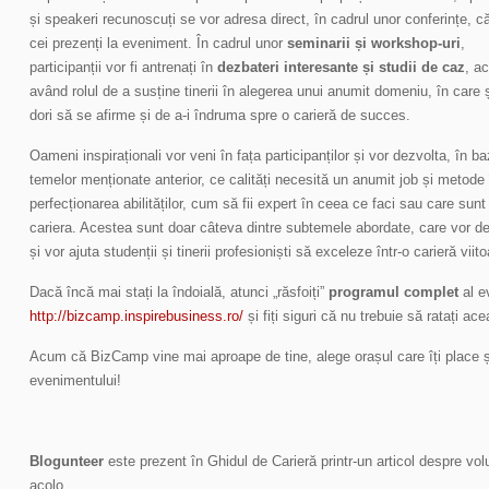
și speakeri recunoscuți se vor adresa direct, în cadrul unor conferințe, că
cei prezenți la eveniment. În cadrul unor
seminarii și workshop-uri
,
participanții vor fi antrenați în
dezbateri interesante și studii de caz
, a
având rolul de a susține tinerii în alegerea unui anumit domeniu, în care ș
dori să se afirme și de a-i îndruma spre o carieră de succes.
Oameni inspiraționali vor veni în fața participanților și vor dezvolta, în b
temelor menționate anterior, ce calități necesită un anumit job și metode 
perfecționarea abilităților, cum să fii expert în ceea ce faci sau care sunt
cariera. Acestea sunt doar câteva dintre subtemele abordate, care vor dez
și vor ajuta studenții și tinerii profesioniști să exceleze într-o carieră viito
Dacă încă mai stați la îndoială, atunci „răsfoiți”
programul complet
al e
http://bizcamp.inspirebusiness.ro/
și fiți siguri că nu trebuie să ratați ac
Acum că BizCamp vine mai aproape de tine, alege orașul care îți place și 
evenimentului!
Blogunteer
este prezent în Ghidul de Carieră printr-un articol despre volun
acolo.