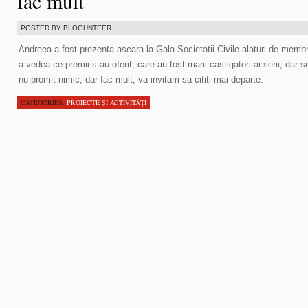
fac mult
POSTED BY BLOGUNTEER
Andreea a fost prezenta aseara la Gala Societatii Civile alaturi de membri
a vedea ce premii s-au oferit, care au fost marii castigatori ai serii, dar 
nu promit nimic, dar fac mult, va invitam sa cititi mai departe.
CATEGORIES:
PROIECTE ŞI ACTIVITĂŢI