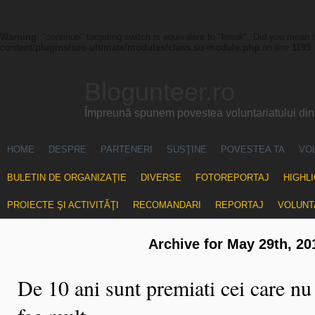
Warning
: "continue" targeting switch is equivalent to "break". Did you mean 
content/plugins/seo-ultimate/modules/class.su-module.php
on line
1195
Blogunteer.ro
Împreună spunem povestea voluntariatului di
HOME
DESPRE
PARTENERI
SUSŢINE
POVESTEA TA
VO
BULETIN DE ORGANIZAŢIE
DIVERSE
FOTOREPORTAJ
HIGHL
PROIECTE ŞI ACTIVITĂŢI
RECOMANDARI
REPORTAJ
VOLUNT
Archive for May 29th, 20
De 10 ani sunt premiati cei care nu