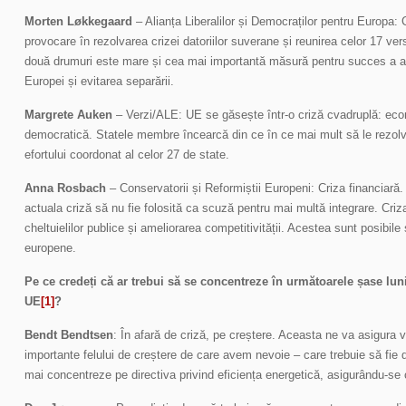
Morten Løkkegaard
– Alianța Liberalilor și Democraților pentru Europa: 
provocare în rezolvarea crizei datoriilor suverane și reunirea celor 17 v
două drumuri este mare și cea mai importantă măsură pentru succes a ac
Europei și evitarea separării.
Margrete Auken
– Verzi/ALE: UE se găsește într-o criză cvadruplă: eco
democratică. Statele membre încearcă din ce în ce mai mult să le rezolve
efortului coordonat al celor 27 de state.
Anna Rosbach
– Conservatorii și Reformiștii Europeni: Criza financiară
actuala criză să nu fie folosită ca scuză pentru mai multă integrare. Cri
cheltuielilor publice și ameliorarea competitivității. Acestea sunt posibile și
europene.
Pe ce credeți că ar trebui să se concentreze în următoarele șase lun
UE
[1]
?
Bendt Bendtsen
: În afară de criză, pe creștere. Aceasta ne va asigura vi
importante felului de creștere de care avem nevoie – care trebuie să fie d
mai concentreze pe directiva privind eficiența energetică, asigurându-se 