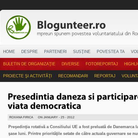
HOME
DESPRE
PARTENERI
SUSŢINE
POVESTEA TA
VO
BULETIN DE ORGANIZAŢIE
DIVERSE
FOTOREPORTAJ
HIGHL
PROIECTE ŞI ACTIVITĂŢI
RECOMANDARI
REPORTAJ
VOLUNT
ROXANA FIRICA
ON JANUARY - 25 - 2012
Preşedinţia rotativă a Consiliului UE a fost preluată de Danemarca l
şase luni. Printre priorităţile setate de către actuala guvernare se n