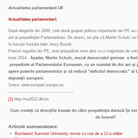
Actualitatea parlamentară UE
Actualitatea parlamentar
ă
După alegerile din 2009, cele două grupuri politice importante din PE au 
ani al preşedinţiei Parlamentului. De atunci, se ştie că Martin Schulz va 
în funcţie fostului lider Jerzy Buzek.
Potrivit regulilor din PE, noul preşedinte este ales cu o majoritate de vot
iunie 2014 .
Aşadar,
Martin Schulz, social democratul german a fost 
preşedinte al Parlamentului European, cu un mandat de doi ani şi 
apere puterile parlamentului şi să reducă “deficitul democratic” al 
deputaţii europeni.
Sursa: www.europarl.europa.eu
[1]
http://eu2012.dk/en
Cum credeţi că direcţiile trasate de către preşedinţia daneză îşi vo
de tineret?
Articole asemanatoare:
Bucharest Summer University revine cu cea de a 12-a ediție