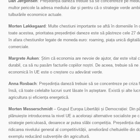
Dan Jørgensen
: Președinția daneză trebuie să se concentreze pe mediu.
multor pericole la adresa mediului dar și pentru că o strategie verde am
tulburările economice actuale.
Morten Løkkegaard
: Multe chestiuni importante se aftă în domeniile î
toate acestea, prioritatea președinției daneze este să păstreze cele 27 d
în afara chestiunilor legate de moneda euro: roaming, piața unică digitală
comerciale.
Margrete Auken
: Știm că economia are nevoie de ajutor, dar este vital 
durabil, ca să nu pasăm facturile copiilor noștri. De aceea, trebuie să n
economică în UE este o creștere cu adevărat verde.
Anna Rosbach
: Președinția daneză trebuie să se concentreze pe criza 
însă, că toate celelalte lucruri sunt lăsate în așteptare. Există și alte lu
agricultura și eficiența energetică.
Morten Messerschmidt
– Grupul Europa Libertății și Democrației: Din 
plănuiește introducerea la nivel UE a acelorași alternative socialiste p
strategie periculoasă, deoarece ar putea slăbi competiția. Președinția d
ridicarea nivelului general al competitivității, ameliorând cheltuielile din d
exemplu reducând subvențiile din agricultură.