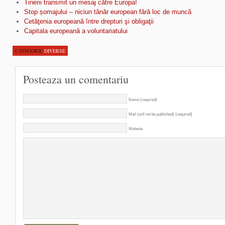
Tinerii transmit un mesaj către Europa!
Stop șomajului – niciun tânăr european fără loc de muncă
Cetăţenia europeană între drepturi şi obligaţii
Capitala europeană a voluntariatului
CATEGORII:
DIVERSE
Posteaza un comentariu
Name (required)
Mail (will not be published) (required)
Website