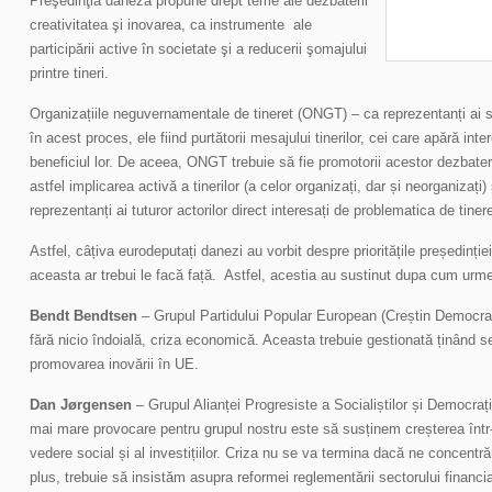
Preşedinţia daneză propune drept teme ale dezbaterii
creativitatea şi inovarea, ca instrumente ale
participării active în societate şi a reducerii şomajului
printre tineri.
Organizațiile neguvernamentale de tineret (ONGT) – ca reprezentanți ai soc
în acest proces, ele fiind purtătorii mesajului tinerilor, cei care apără int
beneficiul lor. De aceea, ONGT trebuie să fie promotorii acestor dezbateri 
astfel implicarea activă a tinerilor (a celor organizați, dar și neorganiza
reprezentanți ai tuturor actorilor direct interesați de problematica de tinere
Astfel, câțiva eurodeputați danezi au vorbit despre prioritățile președinți
aceasta ar trebui le facă față. Astfel, acestia au sustinut dupa cum urm
Bendt Bendtsen
– Grupul Partidului Popular European (Creștin Democra
fără nicio îndoială, criza economică. Aceasta trebuie gestionată ținând 
promovarea inovării în UE.
Dan Jørgensen
– Grupul Alianței Progresiste a Socialiștilor și Democra
mai mare provocare pentru grupul nostru este să susținem creșterea înt
vedere social și al investițiilor. Criza nu se va termina dacă ne concentr
plus, trebuie să insistăm asupra reformei reglementării sectorului financia