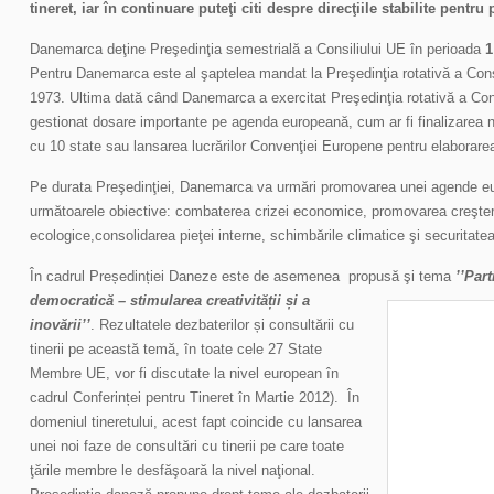
tineret, iar în continuare puteţi citi despre direcţiile stabilite pent
Danemarca deţine Preşedinţia semestrială a Consiliului UE în perioada
1
Pentru Danemarca este al şaptelea mandat la Preşedinţia rotativă a Consi
1973. Ultima dată când Danemarca a exercitat Preşedinţia rotativă a Con
gestionat dosare importante pe agenda europeană, cum ar fi finalizarea n
cu 10 state sau lansarea lucrărilor Convenţiei Europene pentru elaborarea
Pe durata Preşedinţiei, Danemarca va urmări promovarea unei agende eu
următoarele obiective: combaterea crizei economice, promovarea creşteri
ecologice,consolidarea pieţei interne, schimbările climatice şi securitate
În cadrul Președinției Daneze este de asemenea propusă şi tema
’’Part
democratică –
stimularea creativității și a
inovării’’
. Rezultatele dezbaterilor și consultării cu
tinerii pe această temă, în toate cele 27 State
Membre UE, vor fi discutate la nivel european în
cadrul Conferinței pentru Tineret în Martie 2012). În
domeniul tineretului, acest fapt coincide cu lansarea
unei noi faze de consultări cu tinerii pe care toate
ţările membre le desfăşoară la nivel naţional.