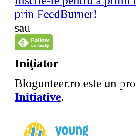
Înscrie-te pentru a primi
prin FeedBurner!
sau
Iniţiator
Blogunteer.ro este un pro
Initiative
.