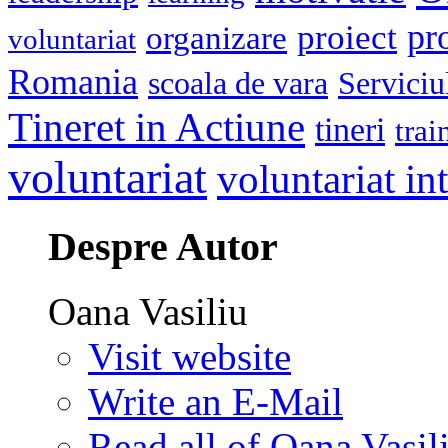
pr
proiect
organizare
voluntariat
Romania
scoala de vara
Serviciu
Tineret in Actiune
tineri
trai
voluntariat
voluntariat in
Despre Autor
Oana Vasiliu
Visit website
Write an E-Mail
Read all of Oana Vasili