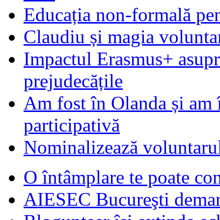
Educația non-formală pen
Claudiu și magia voluntar
Impactul Erasmus+ asupra t
prejudecățile
Am fost în Olanda și am 
participativă
Nominalizează voluntarul
O întâmplare te poate con
AIESEC Bucureşti demare