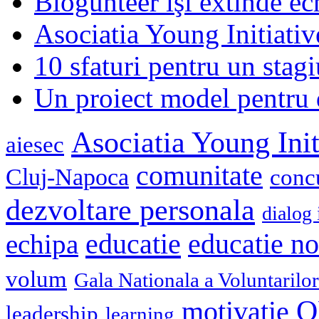
Blogunteer îşi extinde ec
Asociatia Young Initiati
10 sfaturi pentru un stagi
Un proiect model pentru 
Asociatia Young Init
aiesec
comunitate
Cluj-Napoca
conc
dezvoltare personala
dialog 
educatie
echipa
educatie n
volum
Gala Nationala a Voluntarilor
O
motivatie
leadership
learning