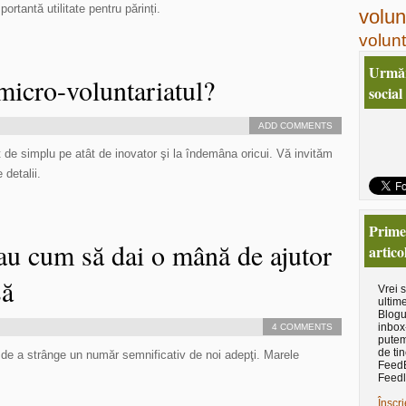
rtantă utilitate pentru părinți.
volun
volunt
Urmăr
micro-voluntariatul?
social
ADD COMMENTS
t de simplu pe atât de inovator şi la îndemâna oricui. Vă invităm
 detalii.
Primeş
sau cum să dai o mână de ajutor
artico
să
Vrei 
ultime
Blogu
inbox
4 COMMENTS
putem
de tin
 de a strânge un număr semnificativ de noi adepţi. Marele
Feed
Feedl
Înscri