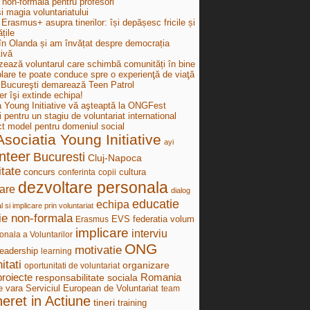
 non-formală pentru profesori
i magia voluntariatului
Erasmus+ asupra tinerilor: își depășesc fricile și
țile
în Olanda și am învățat despre democrația
tivă
zează voluntarul care schimbă comunități în bine
lare te poate conduce spre o experienţă de viaţă
ucureşti demarează Teen Patrol
r îşi extinde echipa!
a Young Initiative vă aşteaptă la ONGFest
i pentru un stagiu de voluntariat international
ct model pentru domeniul social
Asociatia Young Initiative
ayi
nteer
Bucuresti
Cluj-Napoca
tate
concurs
cultura
conferinta
copii
dezvoltare personala
are
dialog
educatie
echipa
al si implicare prin voluntariat
ie non-formala
federatia volum
Erasmus
EVS
implicare
interviu
onala a Voluntarilor
ONG
motivatie
leadership
learning
itati
organizare
oportunitati de voluntariat
proiecte
Romania
responsabilitate sociala
e vara
Serviciul European de Voluntariat
team
neret in Actiune
tineri
training