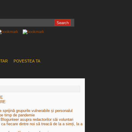
NTAR
POVESTEA TA
TE
ARE
 sprijină grupurile vulnerabile și personalul
pe timp de pandemie
Blogunteer asupra redactorilor săi voluntari
e ca fiecare dintre noi să treacă de la a simți, la a