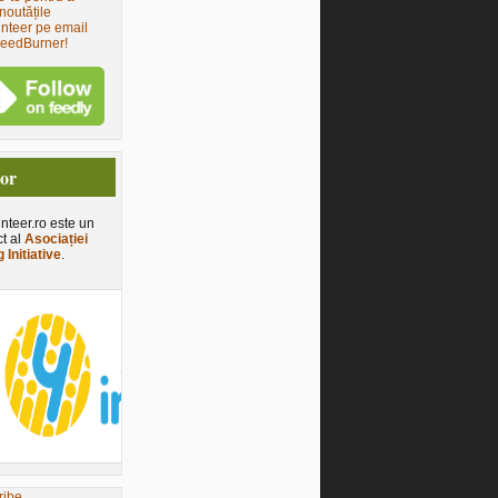
noutățile
nteer pe email
FeedBurner!
tor
nteer.ro este un
ct al
Asociației
 Initiative
.