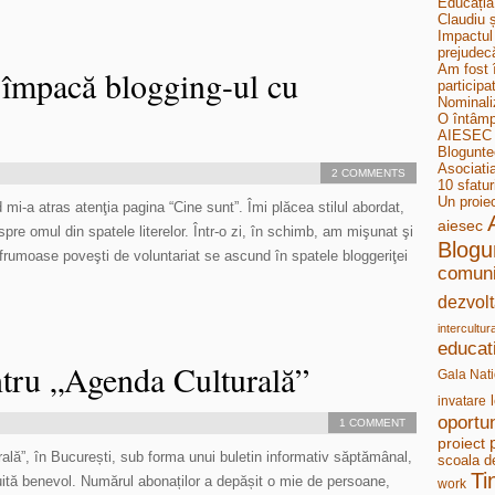
Educația
Claudiu ș
Impactul 
prejudecă
Am fost 
 împacă blogging-ul cu
participa
Nominali
O întâmp
AIESEC B
Bloguntee
Asociati
2 COMMENTS
10 sfatur
Un proie
mi-a atras atenţia pagina “Cine sunt”. Îmi plăcea stilul abordat,
aiesec
re omul din spatele literelor. Într-o zi, în schimb, am mişunat şi
Blogu
 frumoase poveşti de voluntariat se ascund în spatele bloggeriţei
comuni
dezvolt
intercultur
educat
ntru „Agenda Culturală”
Gala Nati
invatare
oportun
1 COMMENT
proiect
ală”, în București, sub forma unui buletin informativ săptămânal,
scoala d
Ti
tuită benevol. Numărul abonaților a depășit o mie de persoane,
work