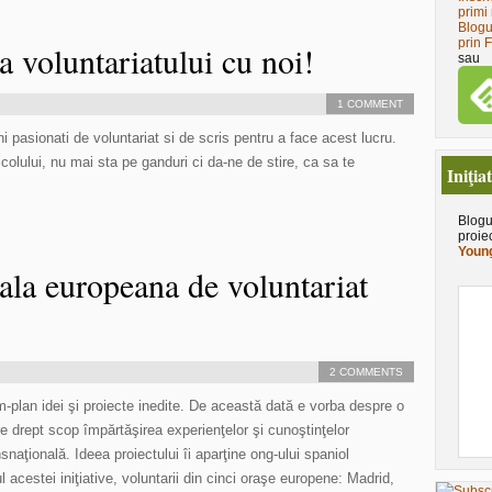
primi 
Blogu
prin 
 voluntariatului cu noi!
sau
1 COMMENT
 pasionati de voluntariat si de scris pentru a face acest lucru.
icolului, nu mai sta pe ganduri ci da-ne de stire, ca sa te
Iniţia
Blogu
proie
Young
ala europeana de voluntariat
2 COMMENTS
m-plan idei şi proiecte inedite. De această dată e vorba despre o
re drept scop împărtăşirea experienţelor şi cunoştinţelor
naţională. Ideea proiectului îi aparţine ong-ului spaniol
l acestei iniţiative, voluntarii din cinci oraşe europene: Madrid,