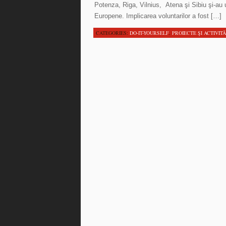
Potenza, Riga, Vilnius, Atena şi Sibiu şi-au u
Europene. Implicarea voluntarilor a fost […]
CATEGORIES:
DO-IT-YOURSELF
,
PROIECTE ŞI ACTIVITĂ