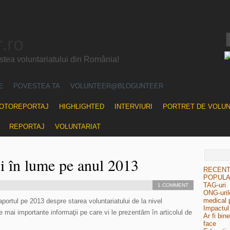
.ro
ea voluntariatului din România!
E
POVESTEA TA
VOLUNTEER@BLOGUNTEER
OTOREPORTAJ
HIGHLIGHTED
INTERVIURI
PORTRET DE VOLU
REPORTAJ
VOLUNTARIAT
ui în lume pe anul 2013
RECEN
POPUL
TAG-uri
1 COMMENT
ONG-urile
medical 
portul pe 2013 despre starea voluntariatului de la nivel
Impactul 
e mai importante informaţii pe care vi le prezentăm în articolul de
Ar fi bin
face