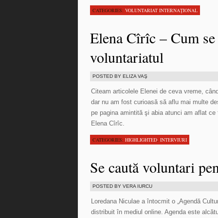
CATEGORIES:
VOLUNTARIAT INTERNAŢIONAL
Elena Cîrîc – Cum se
voluntariatul
POSTED BY ELIZA VAŞ
Citeam articolele Elenei de ceva vreme, când 
dar nu am fost curioasă să aflu mai multe desp
pe pagina amintită şi abia atunci am aflat ce
Elena Cîrîc.
CATEGORIES:
HIGHLIGHTED
,
INTERVIURI
Se caută voluntari pe
POSTED BY VERA IURCU
Loredana Niculae a întocmit o „Agendă Cultur
distribuit în mediul online. Agenda este alcă