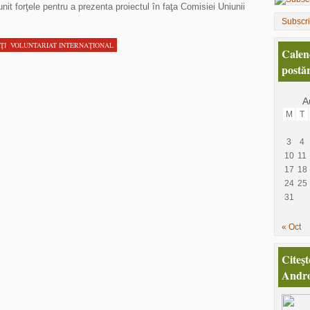
nit forţele pentru a prezenta proiectul în faţa Comisiei Uniunii
Subscr
ŢI
,
VOLUNTARIAT INTERNAŢIONAL
Calen
postăr
A
M
T
3
4
10
11
17
18
24
25
31
« Oct
Citeşt
Andro