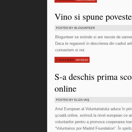
Vino si spune povestea
POSTED BY BLOGUNTEER
Blogunteer se extinde si are nevoie de oameni
Daca te regasesti in descrierea din cadrul art
cunoastem si noi.
CATEGORIES:
DIVERSE
S-a deschis prima sco
online
POSTED BY ELIZA VAŞ
Anul European al Voluntariatului aduce în pri
şcoală online, extinsă la nivel european ce a
voluntarilor pentru a promova cooperarea trans
“Voluntarios por Madrid Foundation”. În spiritu