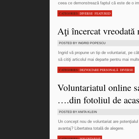
ceea ce demonstrează faptul că este de o impo
CATEGORIES:
DIVERSE
,
FEATURED
Aţi încercat vreodată 
POSTED BY INGRID POPESCU
Ingrid vă propune un tip de voluntariat, pe câ
să citiţi articolul mai departe pentru mai multe
CATEGORIES:
DEZVOLTARE PERSONALĂ
,
DIVERSE
Voluntariatul online 
….din fotoliul de aca
POSTED BY ANITA KLEIN
Un concept nou de voluntariat are potenţialul
avantaj? Libertatea totală de alegere.
CATEGORIES:
VOLUNTARIAT