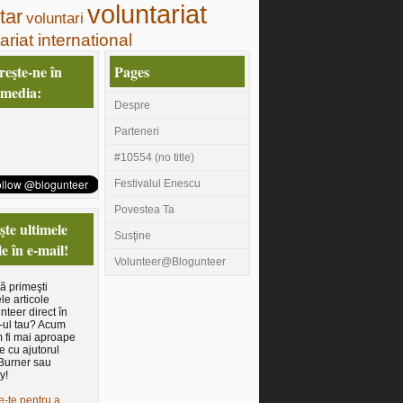
voluntariat
tar
voluntari
ariat international
eşte-ne în
Pages
 media:
Despre
Parteneri
#10554 (no title)
Festivalul Enescu
Povestea Ta
te ultimele
Susţine
le în e-mail!
Volunteer@Blogunteer
să primeşti
le articole
nteer direct în
-ul tau? Acum
 fi mai aproape
e cu ajutorul
Burner sau
y!
e-te pentru a