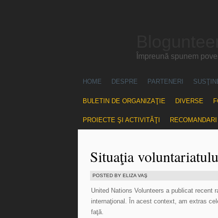
Blogunteer
Împreună spunem povest
HOME
DESPRE
PARTENERI
SUSŢIN
BULETIN DE ORGANIZAŢIE
DIVERSE
F
PROIECTE ŞI ACTIVITĂŢI
RECOMANDARI
Situaţia voluntariatul
POSTED BY ELIZA VAŞ
United Nations Volunteers a publicat recent ra
internaţional. În acest context, am extras cel
faţă.