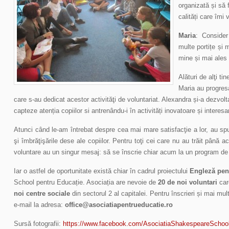
organizată și să 
calități care îmi 
Maria
: Consider
multe portițe și 
mine și mai ales 
Alături de alţi tin
Maria au progres
care s-au dedicat acestor activităţi de voluntariat.
Alexandra și-a dezvolta
capteze atenția copiilor si antrenându-i în activități inovatoare și interes
Atunci când le-am întrebat despre cea mai mare satisfacţie a lor, au sp
şi îmbrăţişările dese ale copiilor. Pentru toţi cei care nu au trăit până 
voluntare au un singur mesaj: să se înscrie chiar acum la un program de 
Iar o astfel de oportunitate există chiar în cadrul proiectului
Engleză pen
School pentru Educație. Asociația are nevoie de
20 de noi voluntari
car
noi centre sociale
din sectorul 2 al capitalei. Pentru înscrieri și mai mul
e-mail la adresa:
office@asociatiapentrueducatie.ro
Sursă fotografii:
https://www.facebook.com/AsociatiaShakespeareSchoo