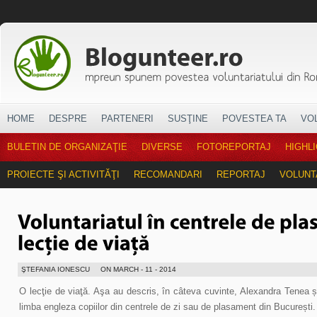
HOME
DESPRE
PARTENERI
SUSŢINE
POVESTEA TA
VO
BULETIN DE ORGANIZAŢIE
DIVERSE
FOTOREPORTAJ
HIGHL
PROIECTE ŞI ACTIVITĂŢI
RECOMANDARI
REPORTAJ
VOLUNT
ŞTEFANIA IONESCU
ON MARCH - 11 - 2014
O lecţie de viaţă. Aşa au descris, în câteva cuvinte, Alexandra Tenea 
limba engleza copiilor din centrele de zi sau de plasament din București.