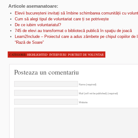
Articole asemanatoare:
Elevii bucureșteni invitați să îmbine schimbarea comunității cu volunt
Cum să alegi tipul de voluntariat care ți se potrivește
De ce iubim voluntariatul?
745 de elevi au transformat o bibliotecă publică în spaţiu de joacă
Learn2Include – Proiectul care a adus zâmbete pe chipul copiilor de 
“Rază de Soare”
CATEGORII:
HIGHLIGHTED
,
INTERVIURI
,
PORTRET DE VOLUNTAR
Posteaza un comentariu
Name (required)
Mail (will not be published) (required)
Website