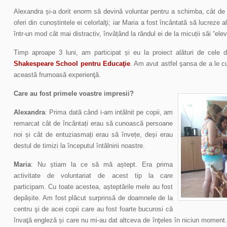
Alexandra și-a dorit enorm să devină voluntar pentru a schimba, cât de p
oferi din cunoștintele ei celorlalţi; iar Maria a fost încântată să lucreze 
într-un mod cât mai distractiv, învățând la rândul ei de la micuții săi “elev
Timp aproape 3 luni, am participat și eu la proiect alături de cele 
Shakespeare School pentru Educaţie
. Am avut astfel şansa de a le c
această frumoasă experienţă.
Care au fost primele voastre impresii?
Alexandra
: Prima dată când i-am intâlnit pe copii, am
remarcat cât de încântați erau să cunoască persoane
noi și cât de entuziasmați erau să învețe, deși erau
destul de timizi la începutul întâlnirii noastre.
Maria
: Nu știam la ce să mă aștept. Era prima
activitate de voluntariat de acest tip la care
participam. Cu toate acestea, așteptările mele au fost
depășite. Am fost plăcut surprinsă de doamnele de la
centru şi de acei copii care au fost foarte bucurosi că
învaţă engleză și care nu mi-au dat altceva de înţeles în niciun momen