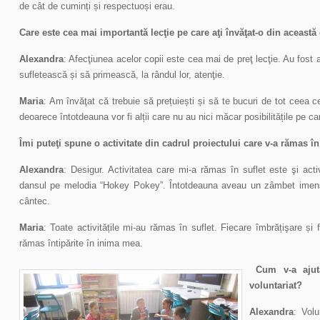
de cât de cuminți și respectuoși erau.
Care este cea mai importantă lecţie pe care aţi învăţat-o din această
Alexandra
: Afecţiunea acelor copii este cea mai de preţ lecţie. Au fost a
sufletească și să primească, la rândul lor, atenţie.
Maria
: Am învăţat că trebuie să prețuiești și să te bucuri de tot ceea ce
deoarece întotdeauna vor fi alții care nu au nici măcar posibilitățile pe car
Îmi puteţi spune o activitate din cadrul proiectului care v-a rămas în
Alexandra
: Desigur. Activitatea care mi-a rămas în suflet este şi activ
dansul pe melodia “Hokey Pokey”. Întotdeauna aveau un zâmbet imen
cântec.
Maria
: Toate activitățile mi-au rămas în suflet. Fiecare îmbrățişare ș
rămas întipărite în inima mea.
Cum v-a ajut
voluntariat?
Alexandra
: Volu