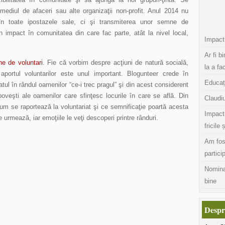
 mediul de afaceri sau alte organizaţii non-profit. Anul 2014 nu
 în toate ipostazele sale, ci şi transmiterea unor semne de
 impact în comunitatea din care fac parte, atât la nivel local,
Impactu
Ar fi b
ne de voluntari
. Fie că vorbim despre acţiuni de natură socială,
la a fa
aportul voluntarilor este unul important. Blogunteer crede în
Educaț
tul în rândul oamenilor “ce-i trec pragul” şi din acest considerent
eşti ale oamenilor care sfinţesc locurile în care se află. Din
Claudiu
cum se raportează la voluntariat şi ce semnificaţie poartă acesta
Impact
e urmează, iar emoţiile le veţi descoperi printre rânduri.
fricile 
Am fos
partici
Nomina
bine
Despr