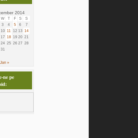
cember 2014
W
T
F
S
S
3
4
5
6
7
10
11
12
13
14
17
18
19
20
21
24
25
26
27
28
31
Jan »
e-ne pe
id: