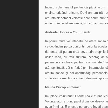
Iubesc voluntariatul pentru că până acum 
oricine, oricând, oricum. De 6 ani am trăit 
am întâlnit oameni valoroși care acum sunt p
un lucru minunat împreună, schimbăm lumea 
Andrada Dobrea – Youth Bank
În primul rând, voluntariatul ne oferă șansa 
ce dobândim pe parcursul timpului la școală ș
de ideea că putem crea ceva prin propriile fo
doilea rând, cu toții suntem încântați de
persoane și inclusiv pentru o comunitate înt
atât spirituală, cât și fizică prin intermediul 
oferim șanse și noi oportunități persoanelo
sufletească mai bună și ne îndeamnă spre noi
Mălina Pricop – Interact
Îmi place voluntariatul pentru că e strâns lega
Voluntariatul e principalul drum de dezvoltar
avea în viitor. E o lecție pe care o înveți prac