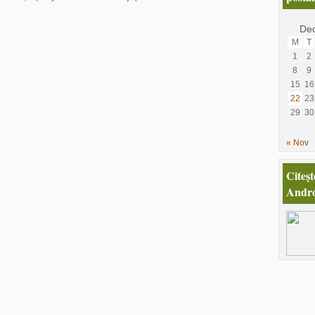
De
M
T
1
2
8
9
15
16
22
23
29
30
« Nov
Citeşt
Andro