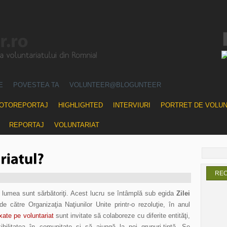
E
POVESTEA TA
VOLUNTEER@BLOGUNTEER
OTOREPORTAJ
HIGHLIGHTED
INTERVIURI
PORTRET DE VOLU
REPORTAJ
VOLUNTARIAT
RE
ă lumea sunt sărbătoriţi. Acest lucru se întâmplă sub egida
Zilei
 de către Organizaţia Naţiunilor Unite printr-o rezoluţie, în anul
axate pe voluntariat
sunt invitate să colaboreze cu diferite entităţi,
ibilitatea în comunitate şi să ajungă la noi grupuri-ţintă. Se