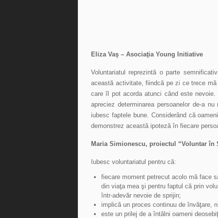
Eliza Vaş – Asociaţia Young Initiative
Voluntariatul reprezintă o parte semnifica
această activitate, fiindcă pe zi ce trece mă 
care îl pot acorda atunci când este nevoie. 
apreciez determinarea persoanelor de-a nu r
iubesc faptele bune. Considerând că oamenii
demonstrez această ipoteză în fiecare perso
Maria Simionescu, proiectul “Voluntar în 
Iubesc voluntariatul pentru că:
fiecare moment petrecut acolo mă face să 
din viaţa mea şi pentru faptul că prin vo
într-adevăr nevoie de sprijin;
implică un proces continuu de învăţare, nu 
este un prilej de a întâlni oameni deosebi