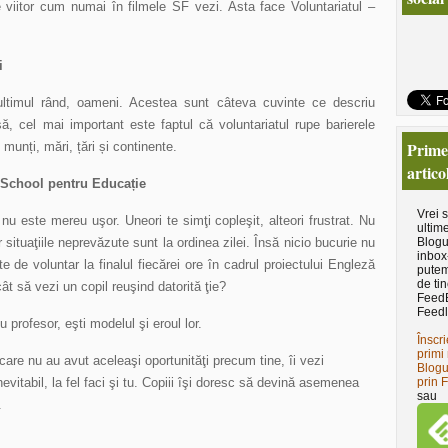
viitor cum numai în filmele SF vezi. Asta face Voluntariatul –
i
 ultimul rând, oameni. Acestea sunt câteva cuvinte ce descriu
să, cel mai important este faptul că voluntariatul rupe barierele
Primeş
munți, mări, țări și continente.
artico
 School pentru Educație
Vrei 
u este mereu uşor. Uneori te simţi copleşit, alteori frustrat. Nu
ultime
r situaţiile neprevăzute sunt la ordinea zilei. Însă nicio bucurie nu
Blogu
inbox
 de voluntar la finalul fiecărei ore în cadrul proiectului Engleză
putem
de tin
ât să vezi un copil reuşind datorită ţie?
Feed
Feedl
 profesor, eşti modelul şi eroul lor.
Înscri
primi 
care nu au avut aceleaşi oportunităţi precum tine, îi vezi
Blogu
evitabil, la fel faci şi tu. Copiii îşi doresc să devină asemenea
prin 
sau
.