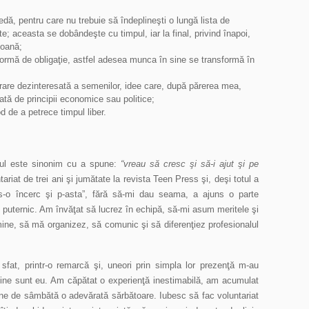
edă, pentru care nu trebuie să îndeplineşti o lungă lista de
e; aceasta se dobândeşte cu timpul, iar la final, privind înapoi,
soană;
 formă de obligaţie, astfel adesea munca în sine se transformă în
rare dezinteresată a semenilor, idee care, după părerea mea,
dată de principii economice sau politice;
 de a petrece timpul liber.
tul este sinonim cu a spune:
“vreau să cresc şi să-i ajut şi pe
tariat de trei ani şi jumătate la revista Teen Press şi, deşi totul a
s-o încerc şi p-asta”, fără să-mi dau seama, a ajuns o parte
 puternic. Am învăţat să lucrez în echipă, să-mi asum meritele şi
mine, să mă organizez, să comunic şi să diferenţiez profesionalul
 sfat, printr-o remarcă şi, uneori prin simpla lor prezenţă m-au
cine sunt eu. Am căpătat o experienţă inestimabilă, am acumulat
tone de sâmbătă o adevărată sărbătoare. Iubesc să fac voluntariat