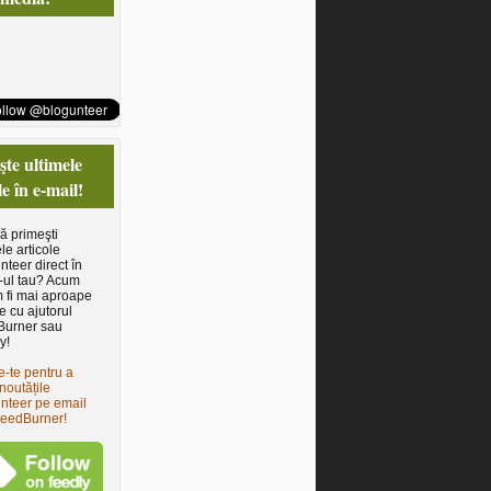
te ultimele
le în e-mail!
să primeşti
le articole
nteer direct în
-ul tau? Acum
 fi mai aproape
e cu ajutorul
Burner sau
y!
e-te pentru a
noutățile
nteer pe email
FeedBurner!