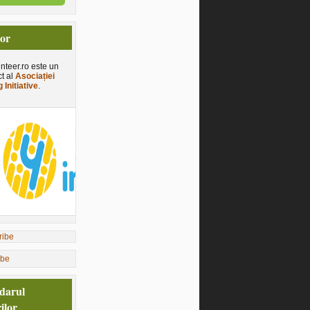
tor
nteer.ro este un
ct al
Asociației
 Initiative
.
ibe
darul
ilor