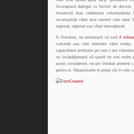
încurajează dialogul cu factorii de decizie,
înseamnă doar celebrarea voluntariatului
recunoştinţă către acei oameni care aduc în
regional, naţional sau chiar internaţional.
În România, se estimează că sunt
4 milioa
culturală sau cele orientate către mediu, 
capacitatea uimitoare pe care o are voluntaria
se încăpăţânează să spună tot mai multe pov
acest considerent, ne-am întrebat prietenii 
pentru ei. Răspunsurile le puteţi citi în cele c