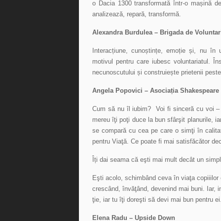
o Dacia 1300 transformată într-o mașină de 
analizează, repară, transformă.
Alexandra Burdulea – Brigada de Voluntar
Interacțiune, cunoștințe, emoție și, nu în
motivul pentru care iubesc voluntariatul. În
necunoscutului și construiește prietenii peste 
Angela Popovici – Asociația Shakespeare
Cum să nu îl iubim? Voi fi sinceră cu voi – n
mereu îţi poţi duce la bun sfârşit planurile, ia
se compară cu cea pe care o simţi în calitate
pentru Viaţă. Ce poate fi mai satisfăcător dec
Îți dai seama că eşti mai mult decât un simplu
Eşti acolo, schimbând ceva în viaţa copiiilor 
crescând, învăţând, devenind mai buni. Iar, in
ţie, iar tu îţi doreşti să devi mai bun pentru ei
Elena Radu – Upside Down