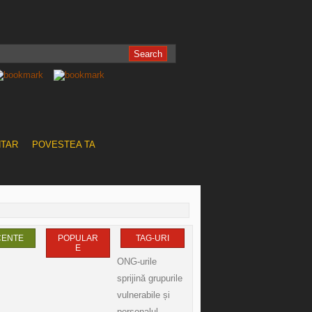
NTAR
POVESTEA TA
CENTE
POPULAR
TAG-URI
E
ONG-urile
sprijină grupurile
vulnerabile și
personalul