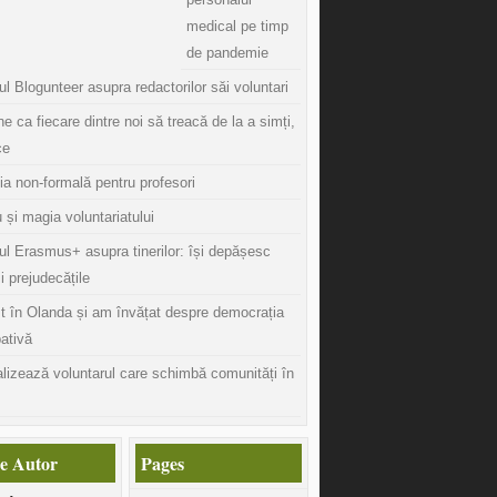
medical pe timp
de pandemie
l Blogunteer asupra redactorilor săi voluntari
ine ca fiecare dintre noi să treacă de la a simți,
ce
ia non-formală pentru profesori
 și magia voluntariatului
ul Erasmus+ asupra tinerilor: își depășesc
și prejudecățile
t în Olanda și am învățat despre democrația
pativă
lizează voluntarul care schimbă comunități în
e Autor
Pages