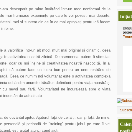
m-am descoperit pe mine învățând într-un mod nonformal de la
Iniţia
cele mai frumoase experiențe pe care le voi povesti mai departe,
rietenii mei și suntem din ce în ce mai apropiați pentru că facem
în bine.
Blogu
proie
Young
de a valorifica într-un alt mod, mult mai original și dinamic, ceea
i în activitatea noastră zilnică. De asemenea, putem fi stimulați
rțe, doar cu noi înșine și creativitatea noastră născocită. În al
 faptul că putem face un lucru bun pentru un cerc restrâns de
reagă. Ceea ce numim noi voluntariat este o activitatea complexă
căreia dobândim anumite trăsături definitorii pentru viața noastră și
r cu nevoi sau fără. Voluntariatul ne încurajează spre o viață
 încercări de actualitate.
Subscr
t de cuvântul ajutor. Ajutorul față de ceilalți, dar și față de mine.
Calen
e personală și perioadă de “training” pentru jobul pe care îl vei
postăr
ticând, ești ajutat atunci când ajuți.