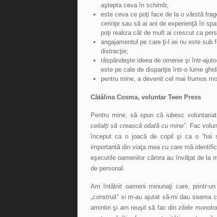
aştepta ceva în schimb;
este ceva ce poţi face de la o vârstă frag
cerinţe sau să ai ani de experienţă în spat
poţi realiza cât de mult ai crescut ca per
angajamentul pe care ţi-l iei nu este sub
distracţie;
răspândeşte ideea de omenie şi într-ajuto
este pe cale de dispariţie într-o lume ghi
pentru mine, a devenit cel mai frumos mod
Cătălina Cosma, voluntar Teen Press
Pentru mine, să spun că iubesc voluntaria
ceilalţi să crească odată cu mine”
. Fac volun
început ca o joacă de copil şi ca o “hai 
importantă din viaţa mea cu care mă identific
eşecurile oamenilor cărora au învăţat de la 
de personal.
Am întâlnit oameni minunaţi care, printr-un
„construit” si m-au ajutat să-mi dau seama 
amintiri şi am reuşit să fac din zilele mono