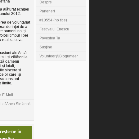
tefana
Despre
a alăturat echipei
Parteneri
 anului 2012.
#10554 (no title)
rea de voluntariat
orat dorinței de a
Festivalul Enescu
e oameni noi și
folosi timpul liber
Povestea Ta
a realiza ceva
Susţine
pasiuni ale Ancăi
Volunteer@Blogunteer
isul și călătoriile.
ază oamenii
 și loiali,
ile sincere și
celor care își
sc constant
e limite.
n E-Mail
l of Anca Stefana's
eşte-ne în
 media: