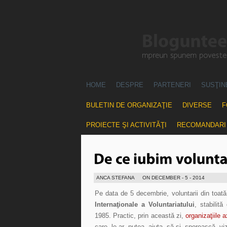
HOME
DESPRE
PARTENERI
SUSŢIN
BULETIN DE ORGANIZAŢIE
DIVERSE
F
PROIECTE ŞI ACTIVITĂŢI
RECOMANDARI
ANCA STEFANA
ON DECEMBER - 5 - 2014
Pe data de 5 decembrie, voluntarii din toat
Internaţionale a Voluntariatului
, stabilită
1985. Practic, prin această zi,
organizaţiile 
care le-ar putea ajuta să-şi sporească viz