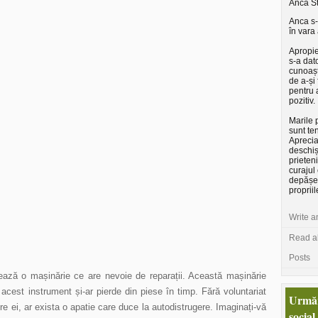
Anca S
Anca s-
în vara
Apropie
s-a dat
cunoașt
de a-și 
pentru 
pozitiv.
Marile 
sunt ten
Apreci
deschiși
prieteni
curajul 
depășe
propriil
Write a
Read al
Posts
xează o mașinărie ce are nevoie de reparații. Această mașinărie
acest instrument și-ar pierde din piese în timp. Fără voluntariat
Urmăr
re ei, ar exista o apatie care duce la autodistrugere. Imaginați-vă
social