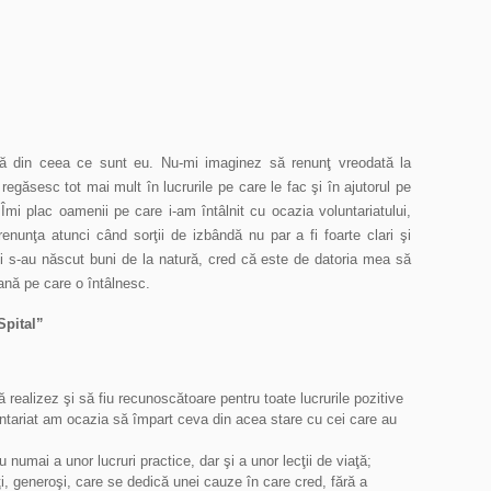
tivă din ceea ce sunt eu. Nu-mi imaginez să renunţ vreodată la
regăsesc tot mai mult în lucrurile pe care le fac şi în ajutorul pe
Îmi plac oamenii pe care i-am întâlnit cu ocazia voluntariatului,
enunţa atunci când sorţii de izbândă nu par a fi foarte clari şi
 s-au născut buni de la natură, cred că este de datoria mea să
ană pe care o întâlnesc.
Spital”
realizez şi să fiu recunoscătoare pentru toate lucrurile pozitive
luntariat am ocazia să împart ceva din acea stare cu cei care au
numai a unor lucruri practice, dar şi a unor lecţii de viaţă;
ţi, generoşi, care se dedică unei cauze în care cred, fără a