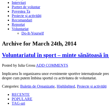
Interviuri
Portret de voluntar
Povestea Ta
Proiecte şi activităţi
Recomandari
Reportaj
Voluntariat
Do-It-Yourself
Archive for March 24th, 2014
Voluntariatul în sport – minte sănătoasă în
Posted by Iulia Grosu
ADD COMMENTS
Implicarea în organizarea unor evenimente sportive internaționale precu
despre cum putem îmbina sportul cu activitatea de voluntariat.
Categories:
Buletin de Organizaţie
,
Highlighted
,
Proiecte şi activităţi
RECENTE
POPULARE
TAG-uri