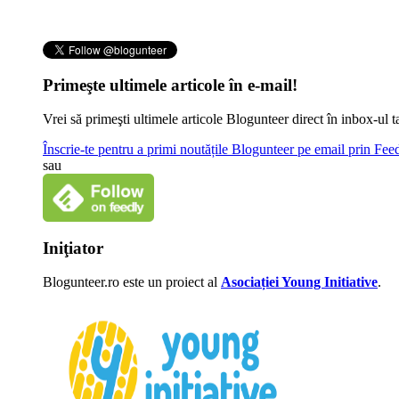
Primeşte ultimele articole în e-mail!
Vrei să primeşti ultimele articole Blogunteer direct în inbox-u
Înscrie-te pentru a primi noutățile Blogunteer pe email prin Fe
sau
Iniţiator
Blogunteer.ro este un proiect al
Asociației Young Initiative
.