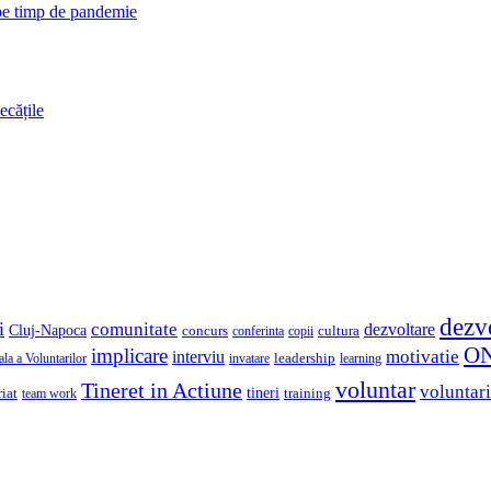
 pe timp de pandemie
ecățile
dezv
i
comunitate
dezvoltare
Cluj-Napoca
concurs
cultura
copii
conferinta
O
implicare
motivatie
interviu
la a Voluntarilor
invatare
leadership
learning
voluntar
Tineret in Actiune
voluntari
iat
tineri
team work
training