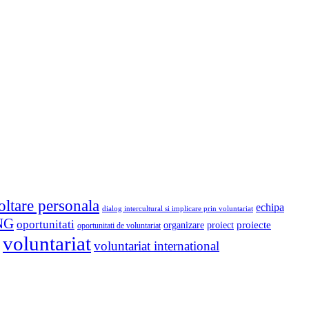
oltare personala
echipa
dialog intercultural si implicare prin voluntariat
NG
oportunitati
proiect
proiecte
organizare
oportunitati de voluntariat
voluntariat
voluntariat international