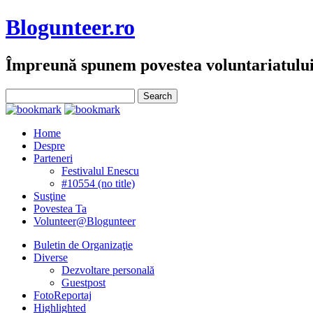
Blogunteer.ro
Împreună spunem povestea voluntariatulu
Home
Despre
Parteneri
Festivalul Enescu
#10554 (no title)
Susţine
Povestea Ta
Volunteer@Blogunteer
Buletin de Organizaţie
Diverse
Dezvoltare personală
Guestpost
FotoReportaj
Highlighted