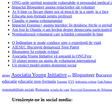
ONG-urile sprijină grupurile vulnerabile și personalul medical
Impactul Blogunteer asupra redactorilor săi voluntari
Ar fi bine ca fiecare dintre noi să treacă de la a simți, la a face
Educația non-formală pentru profesori
Claudiu și magia voluntariatului
Impactul Erasmus+ asupra tinerilor: își depășesc fricile și prejud
Am fost în Olanda și am învățat despre democrația participativă
Nominalizează voluntarul care schimbă comunități în bine
O întâmplare te poate conduce spre o experienţă de viaţă
AIESEC Bucureşti demarează Teen Patrol
Blogunteer îşi extinde echipa!
Asociatia Young Initiative vă aşteaptă la ONGFest
10 sfaturi pentru un stagiu de voluntariat international
Un proiect model pentru domeniul social
Asociatia Young Initiative
Blogunteer
Bucurest
aiesec
ayi
educatie
educatie non-formala
federatia volum
EVS
Gala Nationa
Erasmus
Romania
responsabilitate sociala
scoala de vara
Serviciul European de Voluntar
Urmăreşte-ne în social media: