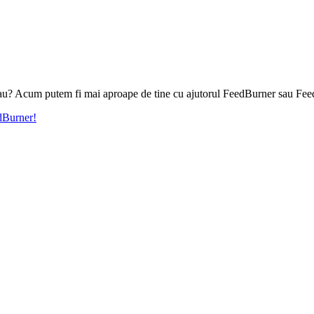
l tau? Acum putem fi mai aproape de tine cu ajutorul FeedBurner sau Fee
edBurner!