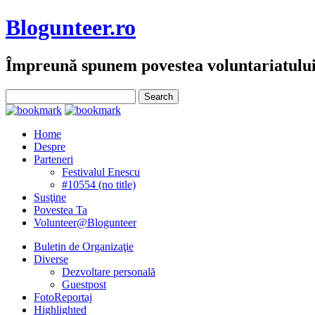
Blogunteer.ro
Împreună spunem povestea voluntariatulu
Home
Despre
Parteneri
Festivalul Enescu
#10554 (no title)
Susţine
Povestea Ta
Volunteer@Blogunteer
Buletin de Organizaţie
Diverse
Dezvoltare personală
Guestpost
FotoReportaj
Highlighted