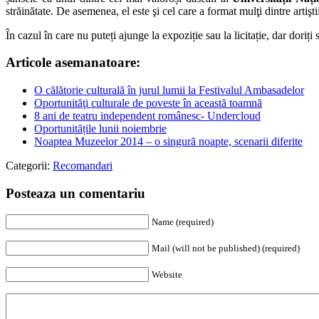
străinătate. De asemenea, el este şi cel care a format mulţi dintre artişt
În cazul în care nu puteți ajunge la expoziție sau la licitație, dar doriți să
Articole asemanatoare:
O călătorie culturală în jurul lumii la Festivalul Ambasadelor
Oportunităţi culturale de poveste în această toamnă
8 ani de teatru independent românesc- Undercloud
Oportunitățile lunii noiembrie
Noaptea Muzeelor 2014 – o singură noapte, scenarii diferite
Categorii:
Recomandari
Posteaza un comentariu
Name (required)
Mail (will not be published) (required)
Website