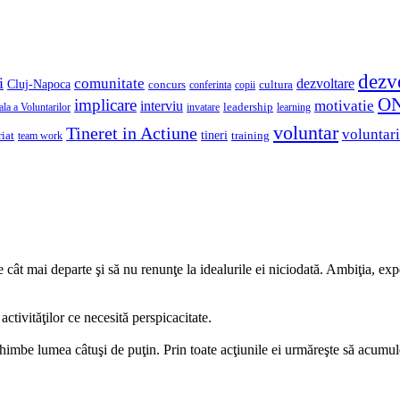
dezv
i
comunitate
dezvoltare
Cluj-Napoca
concurs
cultura
copii
conferinta
O
implicare
motivatie
interviu
la a Voluntarilor
invatare
leadership
learning
voluntar
Tineret in Actiune
voluntari
iat
tineri
team work
training
cât mai departe şi să nu renunţe la idealurile ei niciodată. Ambiţia, expe
activităţilor ce necesită perspicacitate.
schimbe lumea câtuşi de puţin. Prin toate acţiunile ei urmăreşte să acumu