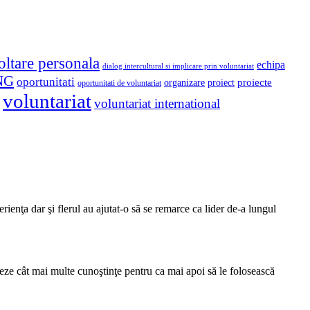
oltare personala
echipa
dialog intercultural si implicare prin voluntariat
NG
oportunitati
proiect
proiecte
organizare
oportunitati de voluntariat
voluntariat
voluntariat international
rienţa dar şi flerul au ajutat-o să se remarce ca lider de-a lungul
leze cât mai multe cunoştinţe pentru ca mai apoi să le folosească