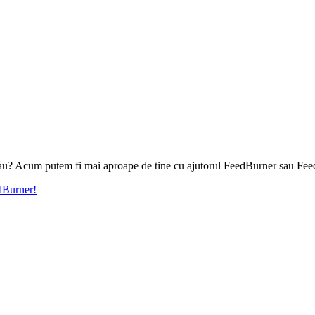
l tau? Acum putem fi mai aproape de tine cu ajutorul FeedBurner sau Fee
edBurner!