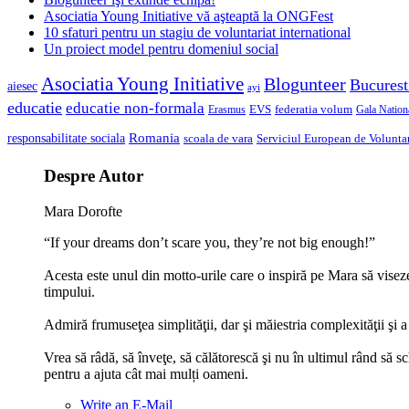
Asociatia Young Initiative vă aşteaptă la ONGFest
10 sfaturi pentru un stagiu de voluntariat international
Un proiect model pentru domeniul social
Asociatia Young Initiative
Blogunteer
Bucurest
aiesec
ayi
educatie
educatie non-formala
federatia volum
EVS
Gala Nationa
Erasmus
Romania
responsabilitate sociala
scoala de vara
Serviciul European de Voluntar
Despre Autor
Mara Dorofte
“If your dreams don’t scare you, they’re not big enough!”
Acesta este unul din motto-urile care o inspiră pe Mara să viseze 
timpului.
Admiră frumuseţea simplităţii, dar şi măiestria complexităţii şi a 
Vrea să râdă, să înveţe, să călătorescă şi nu în ultimul rând să 
pentru a ajuta cât mai mulți oameni.
Write an E-Mail