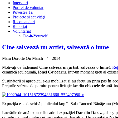
Interviuri
Portret de voluntar
Povestea Ta
Proiecte şi activităţi
Recomandari
Reportaj
Voluntariat
Do-It-Yourself
Cine salvează un artist, salvează o lume
Mara Dorofte
On March - 4 - 2014
Motivați de îndemnul
Cine salveză un artist, salvează o lume!
,
Reț
ceramică sculpturală,
Ionel Cojocariu
. Într-un moment greu al existenţ
Susținătorii și apropiații s-au mobilizat si au facut un prim pas în a
Prețurile scăzute de pornire pentru licitație fac din obiectele de artă i
Expoziția este deschisă publicului larg în Sala Tancred Bănățeanu 
Lucrările de artă expuse în cadrul expoziției
Dar din Dar….,
dar și 
șansele ca unul dintre cei mai valoroși dascăli ai
Universității Naț