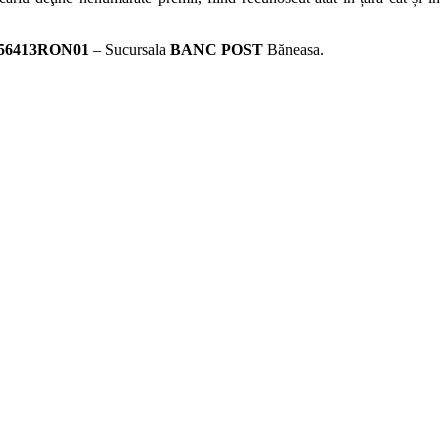
56413RON01
– Sucursala
BANC POST
Băneasa.