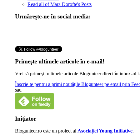
Read all of Mara Dorofte's Posts
Urmăreşte-ne în social media:
Primeşte ultimele articole în e-mail!
Vrei să primeşti ultimele articole Blogunteer direct în inbox-u
Înscrie-te pentru a primi noutățile Blogunteer pe email prin Fe
sau
Iniţiator
Blogunteer.ro este un proiect al
Asociației Young Initiative
.