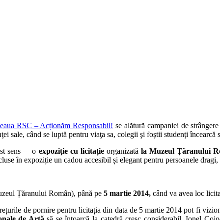
eaua RSC – Acționăm Responsabil!
se alătură campaniei de strângere
ei sale, când se luptă pentru viaţa sa, colegii şi foştii studenţi încearcă s
cest sens – o
expoziție cu licitație
organizată
la Muzeul Țăranului 
ncluse în expoziție un cadou accesibil și elegant pentru persoanele dragi,
(Muzeul Țăranului Român), până pe
5 martie 2014,
când va avea loc licita
prețurile de pornire pentru licitația din data de 5 martie 2014 pot fi vizio
ionale de Artă
să se întoarcă la catedră cresc considerabil. Ionel Cojo