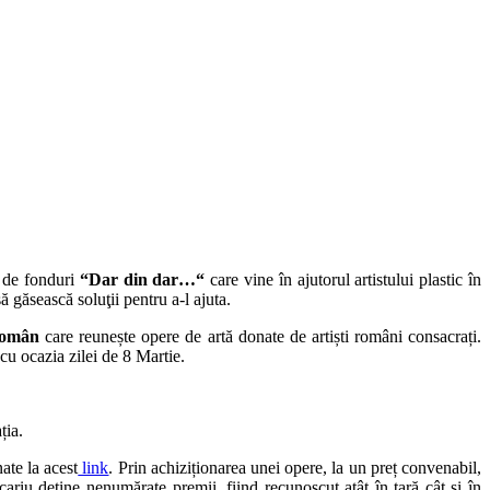
 de fonduri
“Dar din dar…“
care vine în ajutorul artistului plastic în
ă găsească soluţii pentru a-l ajuta.
Român
care reunește opere de artă donate de artiști români consacrați.
 cu ocazia zilei de 8 Martie.
ția.
nate la acest
link
. Prin achiziționarea unei opere, la un preț convenabil,
cariu deţine nenumărate premii, fiind recunoscut atât în țară cât și în