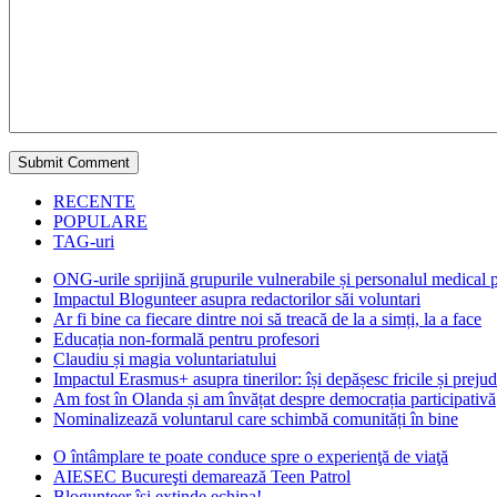
RECENTE
POPULARE
TAG-uri
ONG-urile sprijină grupurile vulnerabile și personalul medical
Impactul Blogunteer asupra redactorilor săi voluntari
Ar fi bine ca fiecare dintre noi să treacă de la a simți, la a face
Educația non-formală pentru profesori
Claudiu și magia voluntariatului
Impactul Erasmus+ asupra tinerilor: își depășesc fricile și prejud
Am fost în Olanda și am învățat despre democrația participativă
Nominalizează voluntarul care schimbă comunități în bine
O întâmplare te poate conduce spre o experienţă de viaţă
AIESEC Bucureşti demarează Teen Patrol
Blogunteer îşi extinde echipa!