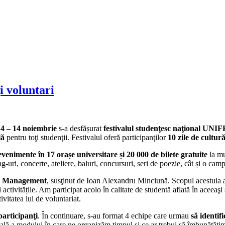
i voluntari
 4 – 14 noiembrie
s-a desfășurat
festivalul studenţesc naţional UNI
lă
pentru toţi studenţii. Festivalul oferă participanţilor
10 zile de cultur
evenimente în 17 orașe universitare și 20 000 de bilete gratuite
la mu
ing-uri, concerte, ateliere, baluri, concursuri, seri de poezie, cât și o ca
 Management
, susţinut de Ioan Alexandru Minciună. Scopul acestuia a
 activitățile. Am participat acolo în calitate de studentă aflată în aceeaşi
vitatea lui de voluntariat.
participanţi
. În continuare, s-au format 4 echipe care urmau
să identif
uală a modului în care ne organizăm timpul și ce ar trebui să îmbunătăți