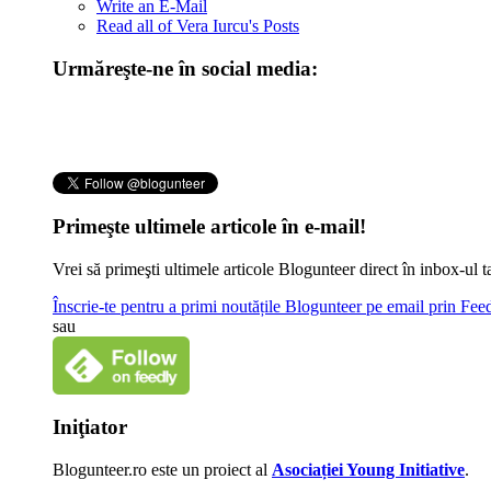
Write an E-Mail
Read all of Vera Iurcu's Posts
Urmăreşte-ne în social media:
Primeşte ultimele articole în e-mail!
Vrei să primeşti ultimele articole Blogunteer direct în inbox-u
Înscrie-te pentru a primi noutățile Blogunteer pe email prin Fe
sau
Iniţiator
Blogunteer.ro este un proiect al
Asociației Young Initiative
.