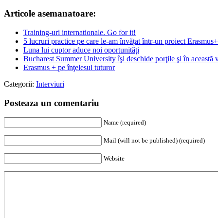
Articole asemanatoare:
Training-uri internationale. Go for it!
5 lucruri practice pe care le-am învățat într-un proiect Erasmus+
Luna lui cuptor aduce noi oportunități
Bucharest Summer University îşi deschide porţile şi în această 
Erasmus + pe înţelesul tuturor
Categorii:
Interviuri
Posteaza un comentariu
Name (required)
Mail (will not be published) (required)
Website