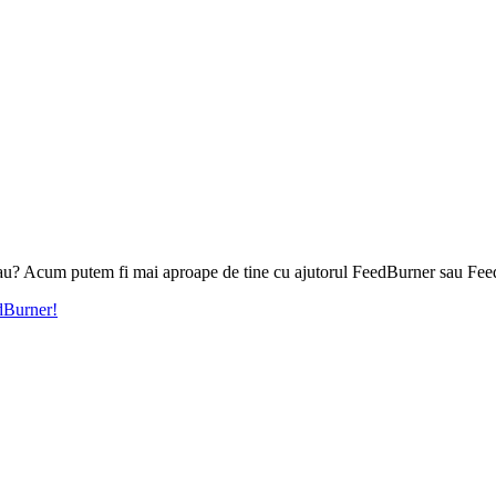
l tau? Acum putem fi mai aproape de tine cu ajutorul FeedBurner sau Fee
edBurner!