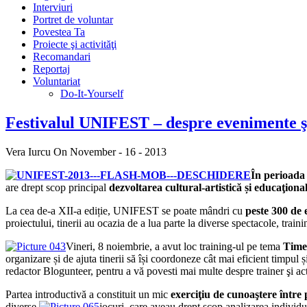
Interviuri
Portret de voluntar
Povestea Ta
Proiecte şi activităţi
Recomandari
Reportaj
Voluntariat
Do-It-Yourself
Festivalul UNIFEST – despre evenimente ş
Vera Iurcu
On November - 16 - 2013
În perioada
are drept scop principal
dezvoltarea cultural-artistică și educaţiona
La cea de-a XII-a ediție, UNIFEST se poate mândri cu
peste 300 de 
proiectului, tinerii au ocazia de a lua parte la diverse spectacole, train
Vineri, 8 noiembrie, a avut loc training-ul pe tema
Time
organizare și de ajuta tinerii să își coordoneze cât mai eficient timpul și
redactor Blogunteer, pentru a vă povesti mai multe despre trainer şi acti
Partea introductivă a constituit un mic
exerciţiu de cunoaştere între 
diverse
jocuri, care aveau drept scop analizarea individ