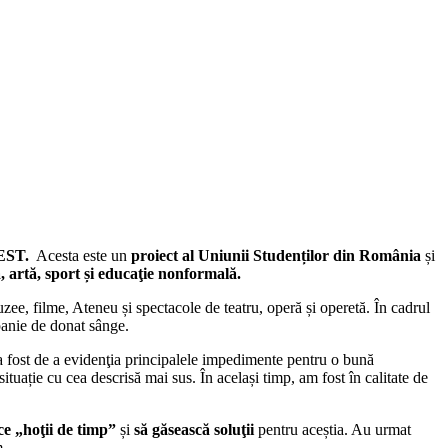
FEST.
Acesta este un
proiect al Uniunii Studenților din România
și
ă, artă, sport și educaţie nonformală.
zee, filme, Ateneu și spectacole de teatru, operă și operetă. În cadrul
mpanie de donat sânge.
 fost de a evidenţia principalele impedimente pentru o bună
 situație cu cea descrisă mai sus. În același timp, am fost în calitate de
ice „hoţii de timp”
și
să găsească soluţii
pentru aceștia. Au urmat
m.