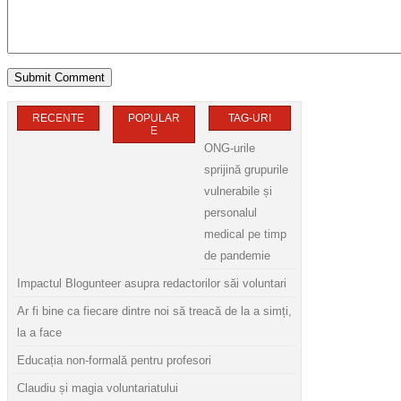
RECENTE
POPULAR
TAG-URI
E
ONG-urile
sprijină grupurile
vulnerabile și
personalul
medical pe timp
de pandemie
Impactul Blogunteer asupra redactorilor săi voluntari
Ar fi bine ca fiecare dintre noi să treacă de la a simți,
la a face
Educația non-formală pentru profesori
Claudiu și magia voluntariatului