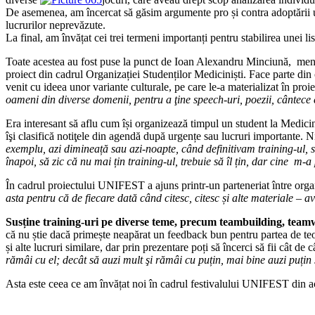
De asemenea, am încercat să găsim argumente pro și contra adoptării une
lucrurilor neprevăzute.
La final, am învățat cei trei termeni importanți pentru stabilirea unei lis
Toate acestea au fost puse la punct de Ioan Alexandru Minciună, menți
proiect din cadrul Organizației Studenților Mediciniști. Face parte din ca
venit cu ideea unor variante culturale, pe care le-a materializat în proi
oameni din diverse domenii, pentru a ţine speech-uri, poezii, cântece
Era interesant să aflu cum își organizează timpul un student la Medicină
îşi clasifică notiţele din agendă după urgențe sau lucruri importante. Ni
exemplu, azi dimineață sau azi-noapte, când definitivam training-u
înapoi, să zic că nu mai țin training-ul, trebuie să îl țin, dar cine 
În cadrul proiectului UNIFEST a ajuns printr-un parteneriat între organiza
asta pentru că de fiecare dată când citesc, citesc și alte materiale – a
Susține training-uri pe diverse teme, precum teambuilding, team
că nu știe dacă primește neapărat un feedback bun pentru partea de teori
și alte lucruri similare, dar prin prezentare poți să încerci să fii cât de c
rămâi cu el; decât să auzi mult şi rămâi cu puțin, mai bine auzi puțin
Asta este ceea ce am învățat noi în cadrul festivalului UNIFEST din ace