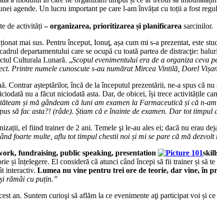
i agende. Un lucru important pe care l-am învățat cu toții a fost regula
te de activități
– organizarea, prioritizarea și planificarea
sarcinilor.
onat mai sus. Pentru început, Ionuţ, așa cum mi s-a prezentat, este stu
drul departamentului care se ocupă cu toată partea de distracţie: baluri, pa
ectul Culturala Lunară. „
Scopul evenimentului era de a organiza ceva pe
 ect. Printre numele cunoscute s-au numărat Mircea Vintilă, Dorel Vișa
. Contrar așteptărilor, încă de la începutul prezentării, ne-a spus că nu
ciodată nu a făcut niciodată asta. Dar, de obicei, își trece activitățile c
l, stăteam și mă gândeam că luni am examen la Farmaceutică și că n-a
m-a pus să fac asta?! (râde). Știam că e înainte de examen. Dar tot timpu
ții, el fiind trainer de 2 ani. Temele şi le-au ales ei; dacă nu erau deja 
vând foarte multe, aflu tot timpul chestii noi și mi se pare că mă dezvol
work, fundraising, public speaking, presentation
skill
e și înțelegere. El consideră că atunci când începi să fii trainer și să t
ât interactiv.
Lumea nu vine pentru trei ore de teorie, dar vine, în p
 și rămâi cu puțin.”
st an. Suntem curioşi să aflăm la ce evenimente aţi participat voi și ce 