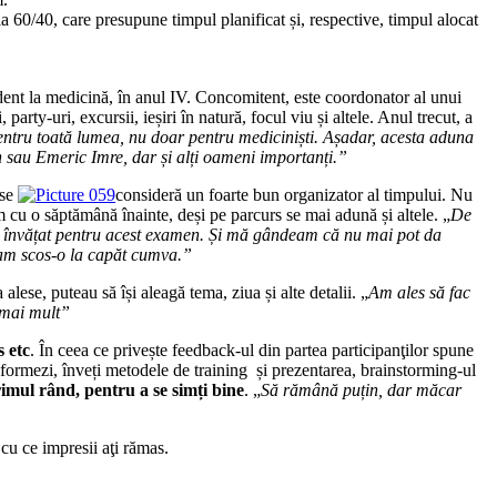
 60/40, care presupune timpul planificat și, respective, timpul alocat
dent la medicină, în anul IV. Concomitent, este coordonator al unui
rty-uri, excursii, ieșiri în natură, focul viu și altele. Anul trecut, a
ntru toată lumea, nu doar pentru mediciniști. Așadar, acesta aduna
n sau Emeric Imre, dar și alți oameni importanți.”
 se
consideră un foarte bun organizator al timpului. Nu
am cu o săptămână înainte, deși pe parcurs se mai adună și altele. „
De
m învățat pentru acest examen. Și mă gândeam că nu mai pot da
l am scos-o la capăt cumva.”
alese, puteau să își aleagă tema, ziua și alte detalii. „
Am ales să fac
t mai mult”
s etc
. În ceea ce privește feedback-ul din partea participanţilor spune
e formezi, înveți metodele de training și prezentarea, brainstorming-ul
rimul rând, pentru a se simți bine
. „
Să rămână puțin, dar măcar
cu ce impresii aţi rămas.