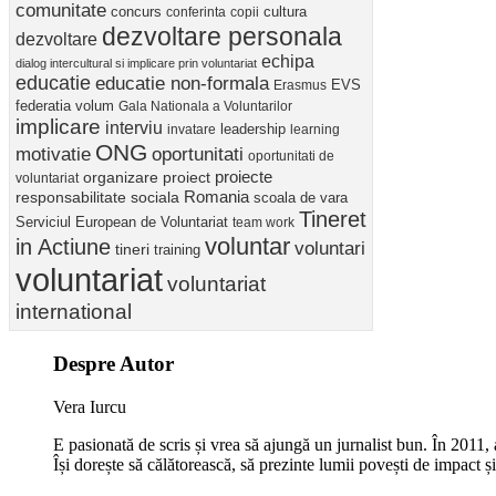
comunitate
concurs
cultura
conferinta
copii
dezvoltare personala
dezvoltare
echipa
dialog intercultural si implicare prin voluntariat
educatie
educatie non-formala
Erasmus
EVS
federatia volum
Gala Nationala a Voluntarilor
implicare
interviu
invatare
leadership
learning
ONG
motivatie
oportunitati
oportunitati de
proiect
proiecte
organizare
voluntariat
Romania
responsabilitate sociala
scoala de vara
Tineret
Serviciul European de Voluntariat
team work
voluntar
in Actiune
voluntari
tineri
training
voluntariat
voluntariat
international
Despre Autor
Vera Iurcu
E pasionată de scris și vrea să ajungă un jurnalist bun. În 2011, 
Își dorește să călătorească, să prezinte lumii povești de impact și