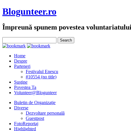
Blogunteer.ro
Împreună spunem povestea voluntariatulu
Home
Despre
Parteneri
Festivalul Enescu
#10554 (no title)
Susţine
Povestea Ta
Volunteer@Blogunteer
Buletin de Organizaţie
Diverse
Dezvoltare personală
Guestpost
FotoReportaj
Highlighted