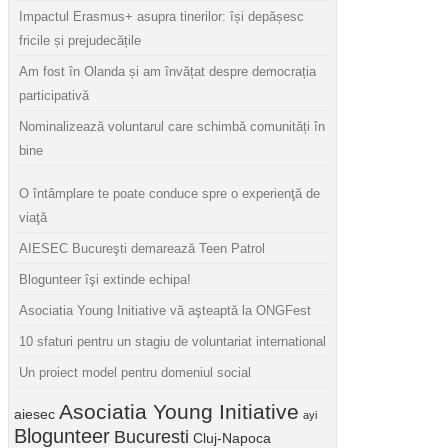
Impactul Erasmus+ asupra tinerilor: își depășesc
fricile și prejudecățile
Am fost în Olanda și am învățat despre democrația
participativă
Nominalizează voluntarul care schimbă comunități în
bine
O întâmplare te poate conduce spre o experienţă de
viaţă
AIESEC Bucureşti demarează Teen Patrol
Blogunteer îşi extinde echipa!
Asociatia Young Initiative vă aşteaptă la ONGFest
10 sfaturi pentru un stagiu de voluntariat international
Un proiect model pentru domeniul social
Asociatia Young Initiative
aiesec
ayi
Blogunteer
Bucuresti
Cluj-Napoca