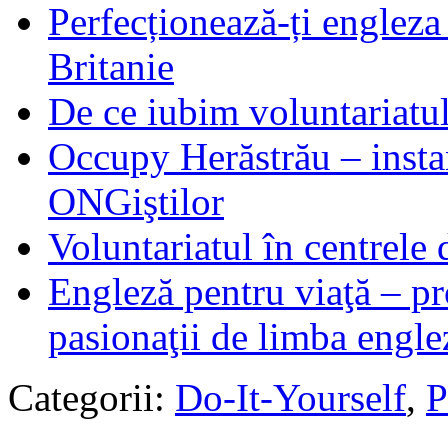
Perfecționează-ți engleza
Britanie
De ce iubim voluntariatu
Occupy Herăstrău – insta
ONGiştilor
Voluntariatul în centrele 
Engleză pentru viaţă – p
pasionaţii de limba engle
Categorii:
Do-It-Yourself
,
P