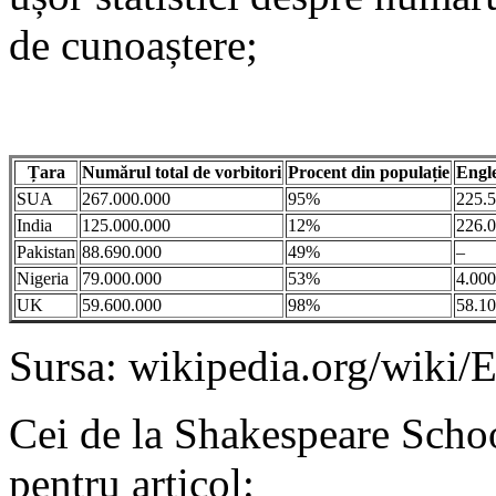
de cunoaștere;
Țara
Numărul total de vorbitori
Procent din populație
Engl
SUA
267.000.000
95%
225.5
India
125.000.000
12%
226.
Pakistan
88.690.000
49%
–
Nigeria
79.000.000
53%
4.000
UK
59.600.000
98%
58.10
Sursa: wikipedia.org/wiki/
Cei de la Shakespeare School
pentru articol: