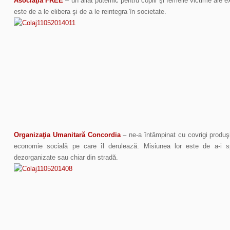
Asociaţia FREE
– un aliat puternic pentru copiii şi femeile victime ale e
este de a le elibera şi de a le reintegra în societate.
Organizaţia Umanitară Concordia
– ne-a întâmpinat cu covrigi produş
economie socială pe care îl derulează. Misiunea lor este de a-i sprij
dezorganizate sau chiar din stradă.