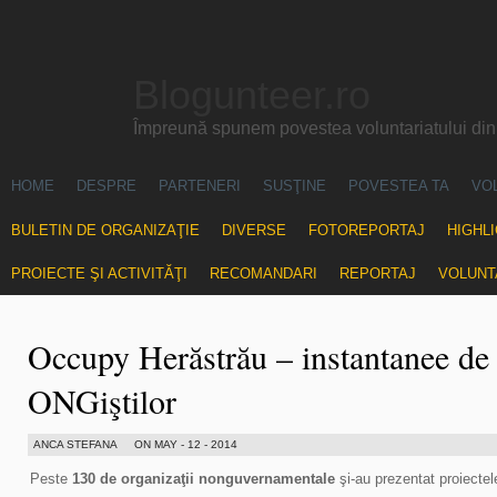
Blogunteer.ro
Împreună spunem povestea voluntariatului di
HOME
DESPRE
PARTENERI
SUSŢINE
POVESTEA TA
VO
BULETIN DE ORGANIZAŢIE
DIVERSE
FOTOREPORTAJ
HIGHL
PROIECTE ŞI ACTIVITĂŢI
RECOMANDARI
REPORTAJ
VOLUNT
Occupy Herăstrău – instantanee de 
ONGiştilor
ANCA STEFANA
ON MAY - 12 - 2014
Peste
130 de organizaţii nonguvernamentale
şi-au prezentat proiectel