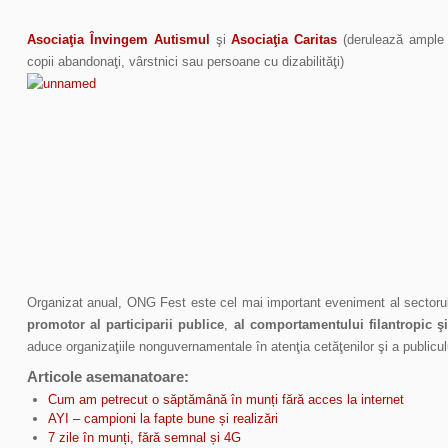
Asociaţia Învingem Autismul
şi
Asociaţia Caritas
(derulează ample 
copii abandonaţi, vârstnici sau persoane cu dizabilităţi)
Organizat anual, ONG Fest este cel mai important eveniment al sector
promotor al participarii publice
,
al
comportamentului filantropic şi
aduce organizaţiile nonguvernamentale în atenţia cetăţenilor şi a publiculu
Articole asemanatoare:
Cum am petrecut o săptămână în munți fără acces la internet
AYI – campioni la fapte bune și realizări
7 zile în munți, fără semnal și 4G