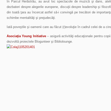
în Parcul Herăstrău, au avut loc spectacole de muzică şi dans, atelier
dezbateri despre alegerile europene, discuţii despre leadership şi filozof
din toată ţara au încercat astfel să-i convingă pe trecători de importanţa 
schimbe mentalităţi şi prejudecăţi.
Iată poveştile şi oamenii care au făcut (r)evoluţie în cadrul celei de a ci
Asociaţia Young Initiative
– asigură activităţi educaţionale pentru copii
dezvoltă proiectele Blogunteer şi Bibliolounge.