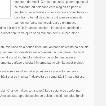
varietate de medii. Cu toate acestea, putem spune că
ne mândrim cu persoane care aleg să fie parte a
soluției și să schimbe cu ceva în bine comunitatea în
care trăim. Astfel de soluții sunt adesea aduse de
oameni nu foarte numeroși, dar cu un impact
ne cât mai mult în rândul tinerilor – iar dacă te consideri o
proiect care te va ajuta să fii mai bun pentru a face bine :
are misiunea de a aduce tinerii mai aproape de realitatea socială
i asume responsabilitatea schimbării, scopul proiectului fiind
riat social în rândul studenților, de a oferi resursele și
ementa o afacere socială în urma participării la acest proiect.
cu antreprenoriatul social și promovarea afacerilor sociale și
mbării și a se implica în dezvoltarea comunității în care trăiesc
nsabil, Changemakers te așteaptă la o sesiune de conferințe
 Anul acesta, spre deosebire de celelalte ediții, se aduc înnoiri