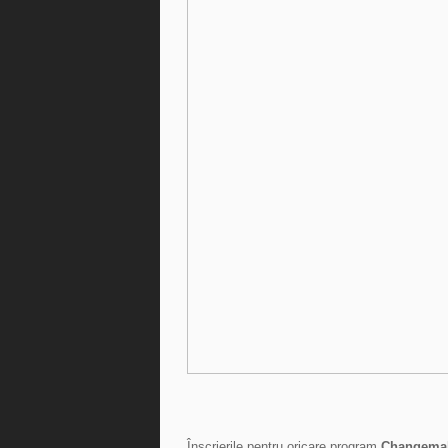
Înscrierile pentru oricare program
Changema