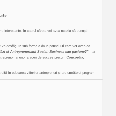
rilie
me interesante, în cadrul cărora vei avea ocazia să cunoști
 va desfășura sub forma a două pannel-uri care vor avea ca
stăzi și Antreprenoriatul Social: Business sau pasiune?”
, iar
 antreprenori ai unor afaceri de succes precum
Concordia,
uită în educarea viitorilor antreprenori și are următorul program: