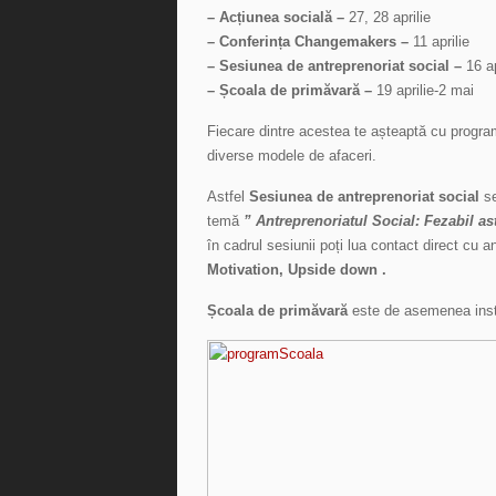
– Acțiunea socială –
27, 28 aprilie
– Conferința Changemakers –
11 aprilie
– Sesiunea de antreprenoriat social –
16 ap
– Școala de primăvară –
19 aprilie-2 mai
Fiecare dintre acestea te așteaptă cu progra
diverse modele de afaceri.
Astfel
Sesiunea de antreprenoriat social
se
temă
” Antreprenoriatul Social: Fezabil a
în cadrul sesiunii poți lua contact direct cu
Motivation, Upside down .
Școala de primăvară
este de asemenea instr