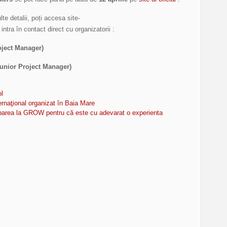
te detalii, poți accesa site-
intra în contact direct cu organizatorii :
oject Manager)
nior Project Manager)
l
naţional organizat în Baia Mare
parea la GROW pentru că este cu adevarat o experienta