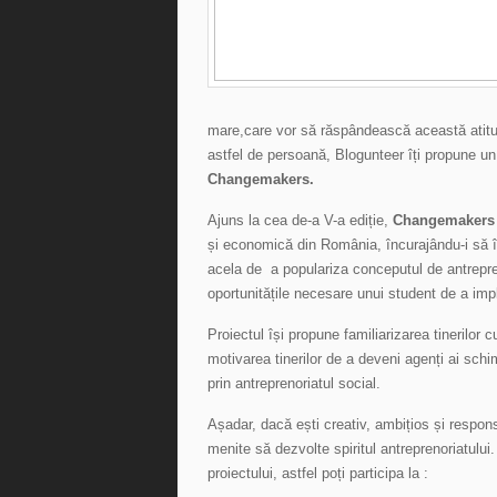
mare,care vor să răspândească această atitudi
astfel de persoană, Blogunteer îți propune un 
Changemakers.
Ajuns la cea de-a V-a ediție,
Changemakers
și economică din România, încurajându-i să îș
acela de a populariza conceputul de antrepreno
oportunitățile necesare unui student de a impl
Proiectul își propune familiarizarea tinerilor 
motivarea tinerilor de a deveni agenți ai schi
prin antreprenoriatul social.
Așadar, dacă ești creativ, ambițios și respo
menite să dezvolte spiritul antreprenoriatului.
proiectului, astfel poți participa la :