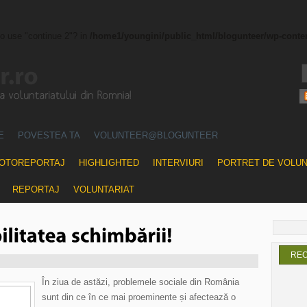
to use "continue 2"? in
/home1/youngini/public_html/blogunteer/wp-conte
E
POVESTEA TA
VOLUNTEER@BLOGUNTEER
OTOREPORTAJ
HIGHLIGHTED
INTERVIURI
PORTRET DE VOLU
REPORTAJ
VOLUNTARIAT
RE
În ziua de astăzi, problemele sociale din România
sunt din ce în ce mai proeminente și afectează o