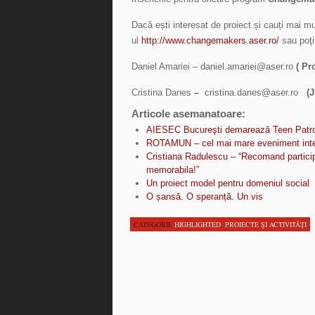
Dacă ești interesat de proiect și cauți mai mul
ul
http://www.changemakers.aser.ro/
sau poţi 
Daniel Amariei – daniel.amariei@aser.ro
( Pr
Cristina Danes
–
cristina.danes@aser.ro
(Ju
Articole asemanatoare:
AIESEC Bucureşti demarează Teen Patro
ROTAMUN – cel mai mare eveniment inter
Cristiana Radulescu – “Recomand partici
memorabila!”
Un proiect model pentru domeniul social
O șansă. O speranță. Un vis
CATEGORII:
HIGHLIGHTED
,
PROIECTE ŞI ACTIVITĂŢI