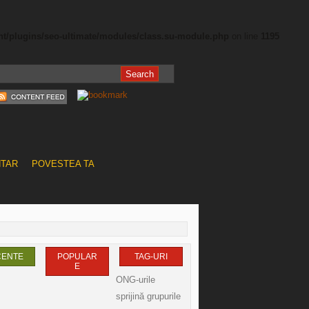
nt/plugins/seo-ultimate/modules/class.su-module.php
on line
1195
NTAR
POVESTEA TA
CENTE
POPULAR
TAG-URI
E
ONG-urile
sprijină grupurile