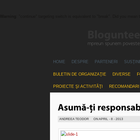
Warning
: "continue" targeting switch is equivalent to "break". Did you mean 
HOME
DESPRE
PARTENERI
SUSŢIN
BULETIN DE ORGANIZAŢIE
DIVERSE
F
PROIECTE ŞI ACTIVITĂŢI
RECOMANDARI
ANDREEA TEODOR
ON APRIL - 8 - 2013