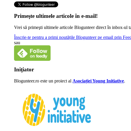
Primeşte ultimele articole în e-mail!
Vrei să primeşti ultimele articole Blogunteer direct în inbox-u
Înscrie-te pentru a primi noutățile Blogunteer pe email prin Fe
sau
Iniţiator
Blogunteer.ro este un proiect al
Asociației Young Initiative
.