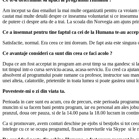
Am inceput sa dau emailuri la mai multe organizatii pentru ca vroiam
cautat mai multe detalii despre ce inseamna voluntariat si ce inseamna 
de putere ci despre arta de a trai. La scoala din Norvegia am ajuns prin
Ce a insemnat pentru tine faptul ca cei de la Humana te-au accep
Satisfactie, normal. Era ceea ce imi doream. De fapt asta este singura 
Ce avantaje consideri ca sunt din ceea ce faci acolo ?
Dupa ce am fost acceptat in program am avut timp sa ma gandesc si la a
tot timpul intr-o cursa serviciu-acasa, acasa-serviciu. Eu cred ca ajuta
absolvent al programului poate ramane ca profesor, instructor sau mana
unei alteia, calatoriile, prieteniile in toata lumea si poate gasirea unu
Povesteste-mi o zi din viata ta.
Perioada in care sunt eu acum, cea de precurs, este perioada programulu
muncim si sa facem bani pentru program, iar eu personal am ales jobul
pranzul, doua ore pauza, si de la 14.00 pana la 18.00 lucram in conti
Ca si promovare, avem conturi deschise pe ejobs si bestjobs si tot ceea 
intelege cu ce se ocupa programul, fixam interviurile via Skype si le r