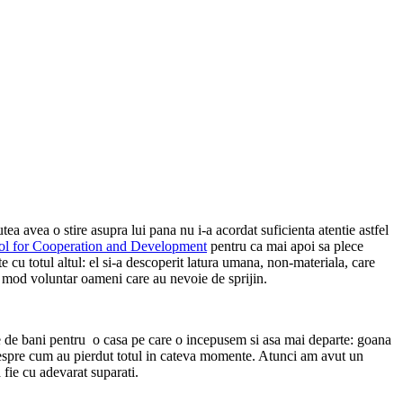
ea avea o stire asupra lui pana nu i-a acordat suficienta atentie astfel
l for Cooperation and Development
pentru ca mai apoi sa plece
 cu totul altul: el si-a descoperit latura umana, non-materiala, care
in mod voluntar oameni care au nevoie de sprijin.
ie de bani pentru o casa pe care o incepusem si asa mai departe: goana
or despre cum au pierdut totul in cateva momente. Atunci am avut un
 fie cu adevarat suparati.