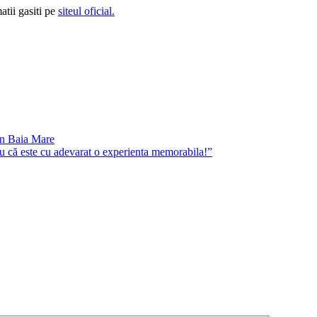
atii gasiti pe
siteul oficial.
în Baia Mare
că este cu adevarat o experienta memorabila!”