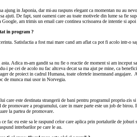
 sa ajung in Japonia, dar mi-au raspuns elegant ca momentan nu au nevo
sa ajuti. De fapt, sunt oameni care au toate motivele din lume sa fie sup
 Google, am trimis un email care continea scrisoarea de intentie si apoi 
tat in program ?
cerinta. Satisfactia a fost mai mare cand am aflat ca pot fi acolo intr-o 
sta. Adica m-am gandit sa nu fie o reactie de moment si am inceput sa pr
ndu-i pe cei de acolo nu fac altceva decat sa ma ajut pe mine, ca benefic
ger de proiect in cadrul Humana, toate ofertele insemnand angajare. Ar 
i loc de munca mai usor in Norvegia.
i care este destinata strangerii de bani pentru programul propriu-zis si 
 de promovare a programului, care in mare parte este un job de birou. P
nuare la partea de promovare.
ce fac eu este sa le raspund celor care aplica prin portalurile de joburi
aspund intrebarilor pe care le au.