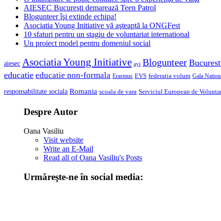
AIESEC Bucureşti demarează Teen Patrol
Blogunteer îşi extinde echipa!
Asociatia Young Initiative vă aşteaptă la ONGFest
10 sfaturi pentru un stagiu de voluntariat international
Un proiect model pentru domeniul social
Asociatia Young Initiative
Blogunteer
Bucurest
aiesec
ayi
educatie
educatie non-formala
federatia volum
EVS
Gala Nationa
Erasmus
Romania
responsabilitate sociala
scoala de vara
Serviciul European de Voluntar
Despre Autor
Oana Vasiliu
Visit website
Write an E-Mail
Read all of Oana Vasiliu's Posts
Urmăreşte-ne în social media: