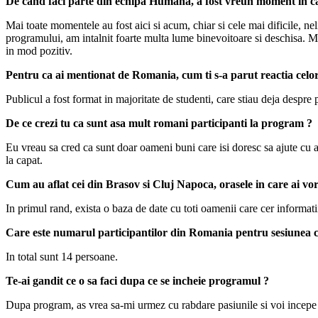
De cand faci parte din echipa Humana, a fost vreun moment in care
Mai toate momentele au fost aici si acum, chiar si cele mai dificile, n
programului, am intalnit foarte multa lume binevoitoare si deschisa. Maj
in mod pozitiv.
Pentru ca ai mentionat de Romania, cum ti s-a parut reactia celo
Publicul a fost format in majoritate de studenti, care stiau deja despre
De ce crezi tu ca sunt asa mult romani participanti la program ?
Eu vreau sa cred ca sunt doar oameni buni care isi doresc sa ajute cu a
la capat.
Cum au aflat cei din Brasov si Cluj Napoca, orasele in care ai vo
In primul rand, exista o baza de date cu toti oamenii care cer informatii
Care este numarul participantilor din Romania pentru sesiunea 
In total sunt 14 persoane.
Te-ai gandit ce o sa faci dupa ce se incheie programul ?
Dupa program, as vrea sa-mi urmez cu rabdare pasiunile si voi incepe c