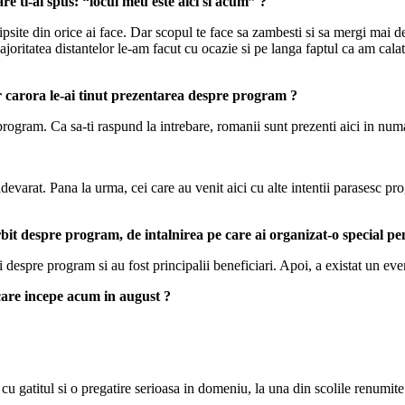
 ti-ai spus: “locul meu este aici si acum” ?
elipsite din orice ai face. Dar scopul te face sa zambesti si sa mergi m
oritatea distantelor le-am facut cu ocazie si pe langa faptul ca am calat
r carora le-ai tinut prezentarea despre program ?
 program. Ca sa-ti raspund la intrebare, romanii sunt prezenti aici in num
devarat. Pana la urma, cei care au venit aici cu alte intentii parasesc p
rbit despre program, de intalnirea pe care ai organizat-o special 
 despre program si au fost principalii beneficiari. Apoi, a existat un eve
care incepe acum in august ?
u gatitul si o pregatire serioasa in domeniu, la una din scolile renumit