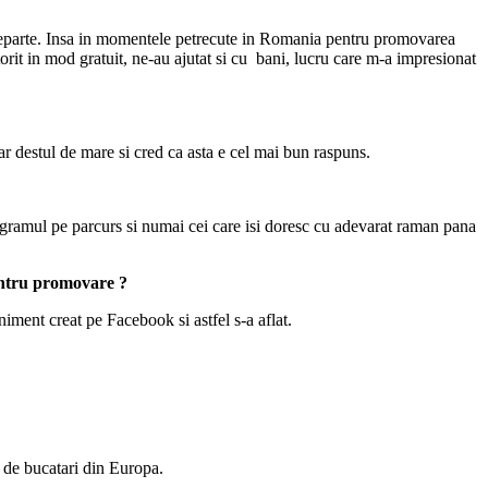
ai departe. Insa in momentele petrecute in Romania pentru promovarea
orit in mod gratuit, ne-au ajutat si cu bani, lucru care m-a impresionat
ar destul de mare si cred ca asta e cel mai bun raspuns.
rogramul pe parcurs si numai cei care isi doresc cu adevarat raman pana
pentru promovare ?
niment creat pe Facebook si astfel s-a aflat.
e de bucatari din Europa.