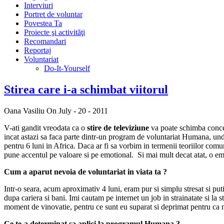
Interviuri
Portret de voluntar
Povestea Ta
Proiecte şi activităţi
Recomandari
Reportaj
Voluntariat
Do-It-Yourself
Stirea care i-a schimbat viitorul
Oana Vasiliu
On July - 20 - 2011
V-ati gandit vreodata ca o
stire de televiziune
va poate schimba conce
incat astazi sa faca parte dintr-un program de voluntariat Humana, und
pentru 6 luni in Africa. Daca ar fi sa vorbim in termenii teoriilor comu
pune accentul pe valoare si pe emotional. Si mai mult decat atat, o emo
Cum a aparut nevoia de voluntariat in viata ta ?
Intr-o seara, acum aproximativ 4 luni, eram pur si simplu stresat si 
dupa cariera si bani. Imi cautam pe internet un job in strainatate si la
moment de vinovatie, pentru ce sunt eu suparat si deprimat pentru ca nu
Ce te-a determinat sa aplici la programul Humana ?