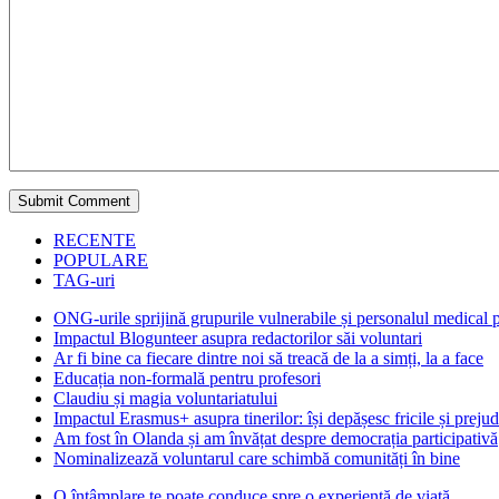
RECENTE
POPULARE
TAG-uri
ONG-urile sprijină grupurile vulnerabile și personalul medical
Impactul Blogunteer asupra redactorilor săi voluntari
Ar fi bine ca fiecare dintre noi să treacă de la a simți, la a face
Educația non-formală pentru profesori
Claudiu și magia voluntariatului
Impactul Erasmus+ asupra tinerilor: își depășesc fricile și prejud
Am fost în Olanda și am învățat despre democrația participativă
Nominalizează voluntarul care schimbă comunități în bine
O întâmplare te poate conduce spre o experienţă de viaţă