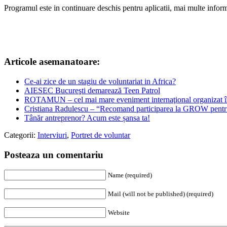
Programul este in continuare deschis pentru aplicatii, mai multe inform
Articole asemanatoare:
Ce-ai zice de un stagiu de voluntariat in Africa?
AIESEC Bucureşti demarează Teen Patrol
ROTAMUN – cel mai mare eveniment internaţional organizat 
Cristiana Radulescu – “Recomand participarea la GROW pentru 
Tânăr antreprenor? Acum este șansa ta!
Categorii:
Interviuri
,
Portret de voluntar
Posteaza un comentariu
Name (required)
Mail (will not be published) (required)
Website