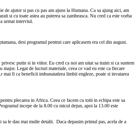
ie de ajutor si pas cu pas am ajuns la Humana. Ca sa ajung aici, am
arati si cu toate astea au puterea sa zambeasca. Nu cred ca este vorba
a urmat interviul.
saptamana, desi programul pentrui care aplicasem era cel din august.
ivesc putin si in viitor. Eu cred ca noi am uitat sa traim si ca suntem
iu major. Legat de lucruri materiale, ceea ce vad eu este ca fiecare
mai fi ca beneficii imbunatatirea limbii engleze, poate si invatarea
pentru plecarea in Africa. Ceea ce facem cu totii in echipa este sa
rogramul incepe de la 8.00 cu micul dejun, apoi la 13.00 este
 si sa le dau mai multe detalii. Daca depasim primul pas, acela de a