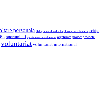
oltare personala
echipa
dialog intercultural si implicare prin voluntariat
NG
oportunitati
proiect
proiecte
organizare
oportunitati de voluntariat
voluntariat
voluntariat international