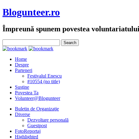
Blogunteer.ro
Împreună spunem povestea voluntariatulu
Home
Despre
Parteneri
Festivalul Enescu
#10554 (no title)
Susţine
Povestea Ta
Volunteer@Blogunteer
Buletin de Organizaţie
Diverse
Dezvoltare personală
Guestpost
FotoReportaj
Highlighted