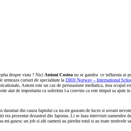
ptia despre viata ? Nici
Antoni Costea
nu se gandea ce influenta ar put
e urmeaza cursuri de specialitate la
DRH Norway – International Schoo
nicationale, Antoni este un caz de persuasiune mediatica, insa scopul este
tie atat de importanta ca suferinta l-a convins ca este timpul sa ajute 
putin daramat din cauza faptului ca nu-mi gaseam de lucru si aveam nevo
 stiri era prezentat dezastrul din Japonia. Li se luau interviuri oamenil
-mi gasesc un job si alti oameni au pierdut totul si au toate motivele sa