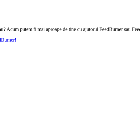
l tau? Acum putem fi mai aproape de tine cu ajutorul FeedBurner sau Fee
edBurner!