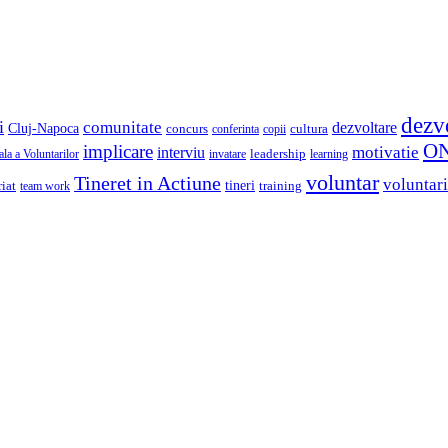
dezv
i
comunitate
dezvoltare
Cluj-Napoca
concurs
cultura
copii
conferinta
O
implicare
motivatie
interviu
la a Voluntarilor
invatare
leadership
learning
voluntar
Tineret in Actiune
voluntari
iat
tineri
team work
training