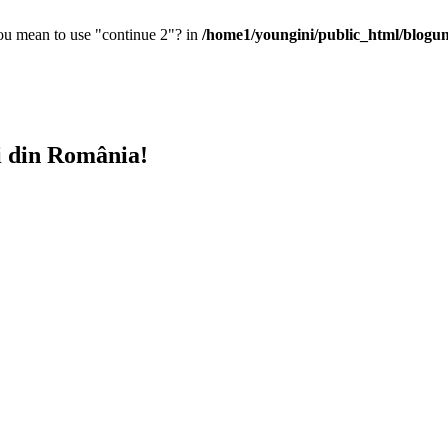
you mean to use "continue 2"? in
/home1/youngini/public_html/blogunt
i din România!