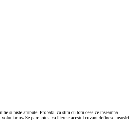
itie si niste atribute. Probabil ca stim cu totii ceea ce inseamna
t.
voluntarius
.
Se pare totusi ca literele acestui cuvant definesc insusiri