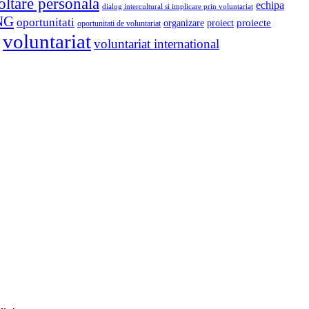
oltare personala
echipa
dialog intercultural si implicare prin voluntariat
NG
oportunitati
proiect
proiecte
organizare
oportunitati de voluntariat
voluntariat
voluntariat international