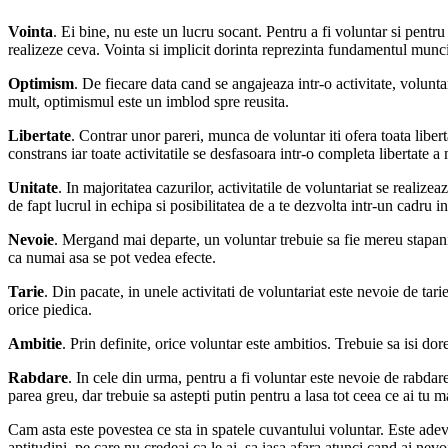
Vointa
. Ei bine, nu este un lucru socant. Pentru a fi voluntar si pentr
realizeze ceva. Vointa si implicit dorinta reprezinta fundamentul munci
Optimism
. De fiecare data cand se angajeaza intr-o activitate, volunt
mult, optimismul este un imblod spre reusita.
Libertate
. Contrar unor pareri, munca de voluntar iti ofera toata libert
constrans iar toate activitatile se desfasoara intr-o completa libertate a mi
Unitate
. In majoritatea cazurilor, activitatile de voluntariat se realiz
de fapt lucrul in echipa si posibilitatea de a te dezvolta intr-un cadru in
Nevoie
. Mergand mai departe, un voluntar trebuie sa fie mereu stapani
ca numai asa se pot vedea efecte.
Tarie
. Din pacate, in unele activitati de voluntariat este nevoie de tar
orice piedica.
Ambitie
. Prin definite, orice voluntar este ambitios. Trebuie sa isi dorea
Rabdare
. In cele din urma, pentru a fi voluntar este nevoie de rabdare
parea greu, dar trebuie sa astepti putin pentru a lasa tot ceea ce ai tu ma
Cam asta este povestea ce sta in spatele cuvantului voluntar. Este adeva
aptitudini, pe care nu credeai ca le ai, sa iasa afara atunci cand ai nev