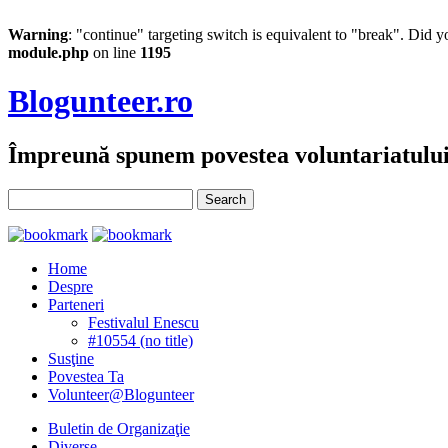
Warning
: "continue" targeting switch is equivalent to "break". Did 
module.php
on line
1195
Blogunteer.ro
Împreună spunem povestea voluntariatulu
Home
Despre
Parteneri
Festivalul Enescu
#10554 (no title)
Susţine
Povestea Ta
Volunteer@Blogunteer
Buletin de Organizaţie
Diverse