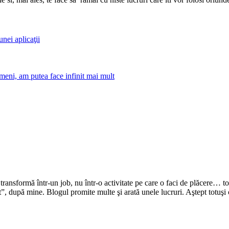
unei aplicaţii
meni, am putea face infinit mai mult
transformă într-un job, nu într-o activitate pe care o faci de plăcere… t
t”, după mine. Blogul promite multe şi arată unele lucruri. Aştept totuşi