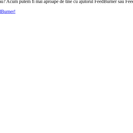
l tau? Acum putem fi mai aproape de tine cu ajutorul FeedBurner sau Fee
edBurner!