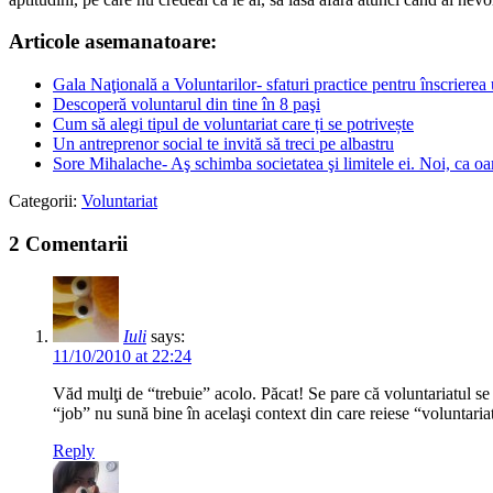
Articole asemanatoare:
Gala Naţională a Voluntarilor- sfaturi practice pentru înscrierea 
Descoperă voluntarul din tine în 8 paşi
Cum să alegi tipul de voluntariat care ți se potrivește
Un antreprenor social te invită să treci pe albastru
Sore Mihalache- Aş schimba societatea şi limitele ei. Noi, ca oa
Categorii:
Voluntariat
2 Comentarii
Iuli
says:
11/10/2010 at 22:24
Văd mulţi de “trebuie” acolo. Păcat! Se pare că voluntariatul se 
“job” nu sună bine în acelaşi context din care reiese “voluntaria
Reply