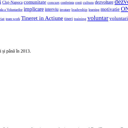
dezv
i
comunitate
dezvoltare
Cluj-Napoca
concurs
cultura
copii
conferinta
O
implicare
motivatie
interviu
la a Voluntarilor
invatare
leadership
learning
voluntar
Tineret in Actiune
voluntari
iat
tineri
team work
training
i și până în 2013.