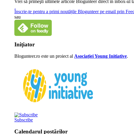
Vrei să primeşti ultimele articole Blogunteer direct în inbox-u
Înscrie-te pentru a primi noutățile Blogunteer pe email prin Fe
sau
Iniţiator
Blogunteer.ro este un proiect al
Asociației Young Initiative
.
Subscribe
Calendarul postărilor