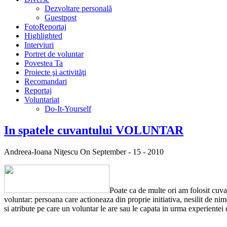
Dezvoltare personală
Guestpost
FotoReportaj
Highlighted
Interviuri
Portret de voluntar
Povestea Ta
Proiecte şi activităţi
Recomandari
Reportaj
Voluntariat
Do-It-Yourself
In spatele cuvantului VOLUNTAR
Andreea-Ioana Niţescu
On September - 15 - 2010
Poate ca de multe ori am folosit cuvan
voluntar: persoana care actioneaza din proprie
initiativa, nesilit de n
si atribute pe care un voluntar le are sau le capata in urma experiente