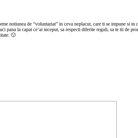
sforme notiunea de “voluntariat” in ceva neplacut, care ti se impune si i
 pana la capat ce’ai inceput, sa respecti diferite reguli, sa te tii de pro
itate. 🙂