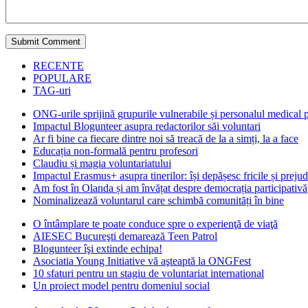
RECENTE
POPULARE
TAG-uri
ONG-urile sprijină grupurile vulnerabile și personalul medical
Impactul Blogunteer asupra redactorilor săi voluntari
Ar fi bine ca fiecare dintre noi să treacă de la a simți, la a face
Educația non-formală pentru profesori
Claudiu și magia voluntariatului
Impactul Erasmus+ asupra tinerilor: își depășesc fricile și prejud
Am fost în Olanda și am învățat despre democrația participativă
Nominalizează voluntarul care schimbă comunități în bine
O întâmplare te poate conduce spre o experienţă de viaţă
AIESEC Bucureşti demarează Teen Patrol
Blogunteer îşi extinde echipa!
Asociatia Young Initiative vă aşteaptă la ONGFest
10 sfaturi pentru un stagiu de voluntariat international
Un proiect model pentru domeniul social