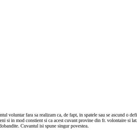
tul voluntar fara sa realizam ca, de fapt, in spatele sau se ascund o defin
imeni si in mod constient si ca acest cuvant provine din fr.
volontaire
si la
i dobandite. Cuvantul isi spune singur povestea.