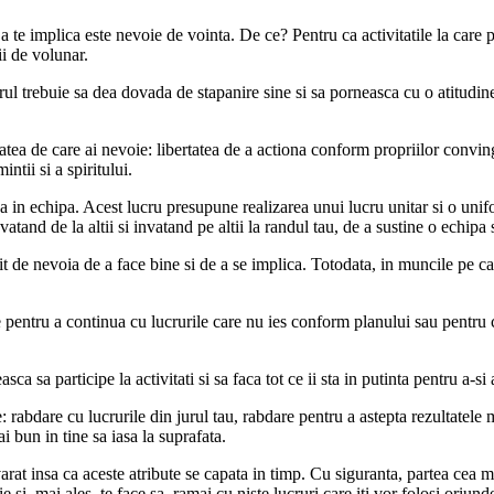
u a te implica este nevoie de vointa. De ce? Pentru ca activitatile la car
i de volunar.
arul trebuie sa dea dovada de stapanire sine si sa porneasca cu o atitudi
atea de care ai nevoie: libertatea de a actiona conform propriilor convinge
ntii si a spiritului.
eaza in echipa. Acest lucru presupune realizarea unui lucru unitar si o unif
vatand de la altii si invatand pe altii la randul tau, de a sustine o echipa 
t de nevoia de a face bine si de a se implica. Totodata, in muncile pe c
ie pentru a continua cu lucrurile care nu ies conform planului sau pentru c
sca sa participe la activitati si sa faca tot ce ii sta in putinta pentru a-si 
: rabdare cu lucrurile din jurul tau, rabdare pentru a astepta rezultatele 
i bun in tine sa iasa la suprafata.
rat insa ca aceste atribute se capata in timp. Cu siguranta, partea cea m
oie si, mai ales, te face sa ramai cu niste lucruri care iti vor folosi oriu