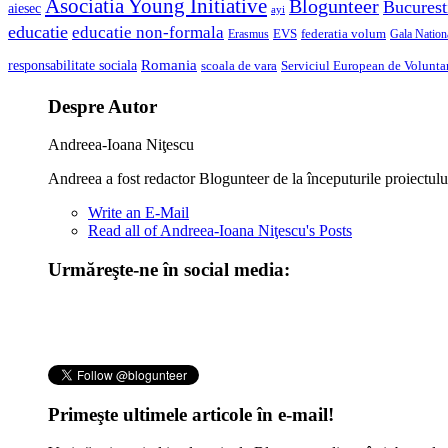
Asociatia Young Initiative
Blogunteer
Bucurest
aiesec
ayi
educatie
educatie non-formala
federatia volum
EVS
Gala Nationa
Erasmus
Romania
responsabilitate sociala
scoala de vara
Serviciul European de Voluntar
Despre Autor
Andreea-Ioana Niţescu
Andreea a fost redactor Blogunteer de la începuturile proiectulu
Write an E-Mail
Read all of Andreea-Ioana Niţescu's Posts
Urmăreşte-ne în social media:
Primeşte ultimele articole în e-mail!