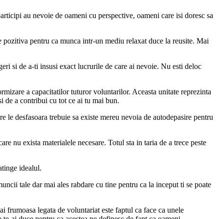
e participi au nevoie de oameni cu perspective, oameni care isi doresc sa
ne pozitiva pentru ca munca intr-un mediu relaxat duce la reusite. Mai
ri si de a-ti insusi exact lucrurile de care ai nevoie. Nu esti deloc
ormizare a capacitatilor tuturor voluntarilor. Aceasta unitate reprezinta
si de a contribui cu tot ce ai tu mai bun.
are le desfasoara trebuie sa existe mereu nevoia de autodepasire pentru
are nu exista materialele necesare. Totul sta in taria de a trece peste
atinge idealul.
muncii tale dar mai ales rabdare cu tine pentru ca la inceput ti se poate
ai frumoasa legata de voluntariat este faptul ca face ca unele
nde te-ai duce pentru ca acestea ne definesc de fapt ca oameni.