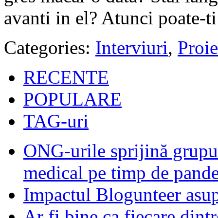
avanti in el? Atunci poate-t
Categories:
Interviuri
,
Proie
RECENTE
POPULARE
TAG-uri
ONG-urile sprijină grupur
medical pe timp de pand
Impactul Blogunteer asupr
Ar fi bine ca fiecare dintr