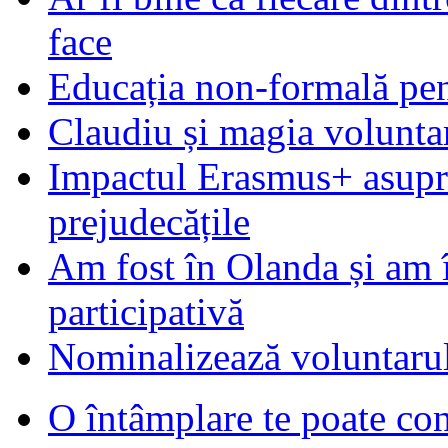
face
Educația non-formală pen
Claudiu și magia voluntar
Impactul Erasmus+ asupra t
prejudecățile
Am fost în Olanda și am 
participativă
Nominalizează voluntarul
O întâmplare te poate con