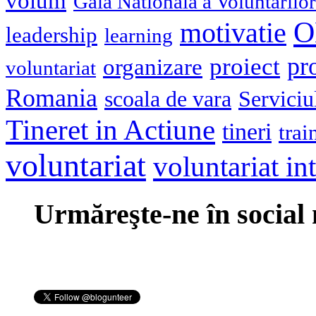
volum
Gala Nationala a Voluntarilor
O
motivatie
leadership
learning
pr
proiect
organizare
voluntariat
Romania
scoala de vara
Serviciu
Tineret in Actiune
tineri
trai
voluntariat
voluntariat in
Urmăreşte-ne în social