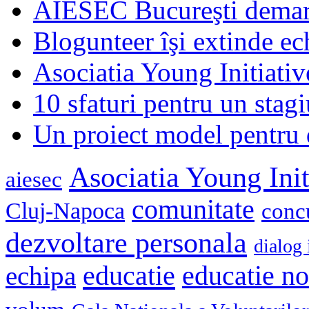
AIESEC Bucureşti demare
Blogunteer îşi extinde ec
Asociatia Young Initiati
10 sfaturi pentru un stagi
Un proiect model pentru 
Asociatia Young Init
aiesec
comunitate
Cluj-Napoca
conc
dezvoltare personala
dialog 
educatie
echipa
educatie n