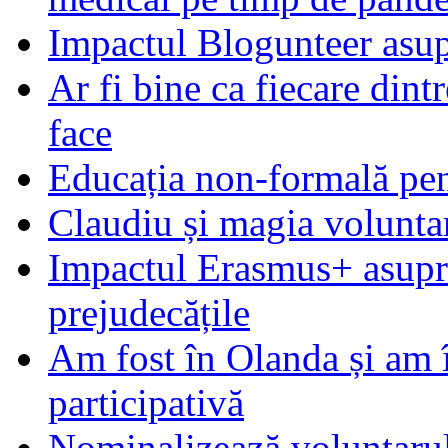
Impactul Blogunteer asupr
Ar fi bine ca fiecare dintr
face
Educația non-formală pen
Claudiu și magia voluntar
Impactul Erasmus+ asupra t
prejudecățile
Am fost în Olanda și am 
participativă
Nominalizează voluntarul