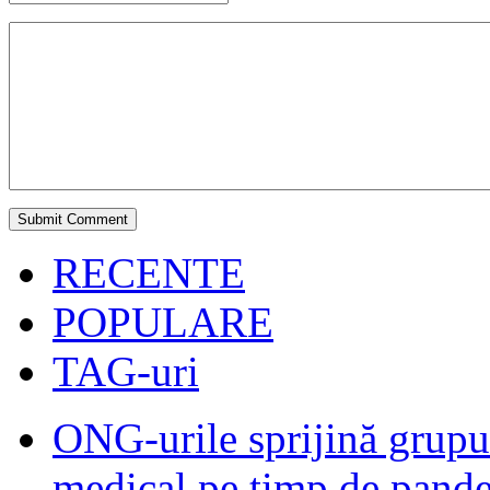
RECENTE
POPULARE
TAG-uri
ONG-urile sprijină grupur
medical pe timp de pand