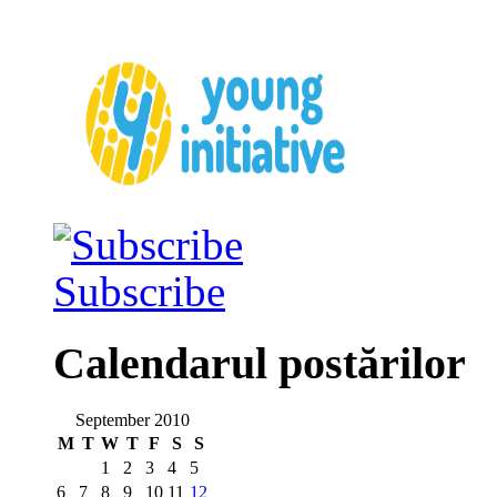
Subscribe
Calendarul postărilor
September 2010
M
T
W
T
F
S
S
1
2
3
4
5
6
7
8
9
10
11
12