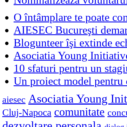
O întâmplare te poate con
AIESEC Bucureşti demare
Blogunteer îşi extinde ec
Asociatia Young Initiati
10 sfaturi pentru un stagi
Un proiect model pentru 
Asociatia Young Init
aiesec
comunitate
Cluj-Napoca
conc
dezvoltare personala
dialog 