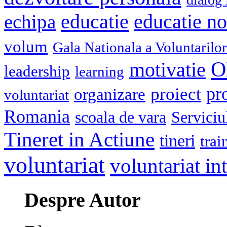
educatie
echipa
educatie n
volum
Gala Nationala a Voluntarilor
O
motivatie
leadership
learning
pr
proiect
organizare
voluntariat
Romania
scoala de vara
Serviciu
Tineret in Actiune
tineri
trai
voluntariat
voluntariat in
Despre Autor