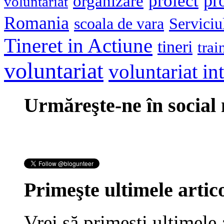
pr
proiect
organizare
voluntariat
Romania
scoala de vara
Serviciu
Tineret in Actiune
tineri
trai
voluntariat
voluntariat in
Urmăreşte-ne în social
Primeşte ultimele artico
Vrei să primeşti ultimele 