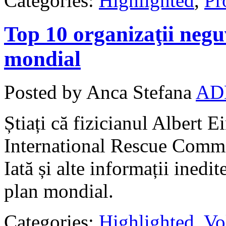
Categories:
Highlighted
,
Pro
Top 10 organizaţii neg
mondial
Posted by Anca Stefana
AD
Știați că fizicianul Albert E
International Rescue Commi
Iată și alte informații ine
plan mondial.
Categories:
Highlighted
,
Vo