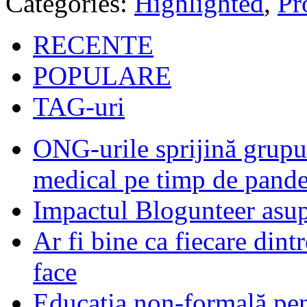
Categories:
Highlighted
,
Pro
RECENTE
POPULARE
TAG-uri
ONG-urile sprijină grupur
medical pe timp de pand
Impactul Blogunteer asupr
Ar fi bine ca fiecare dintr
face
Educația non-formală pen