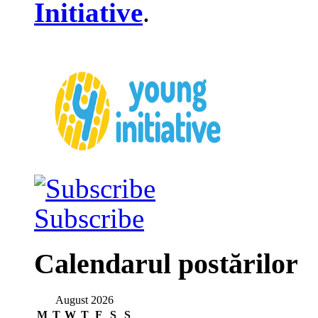
Initiative
.
Subscribe
Calendarul postărilor
August 2026
M
T
W
T
F
S
S