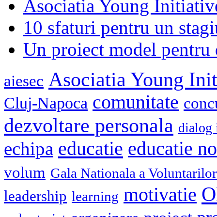
Asociatia Young Initiati
10 sfaturi pentru un stagi
Un proiect model pentru 
Asociatia Young Init
aiesec
comunitate
Cluj-Napoca
conc
dezvoltare personala
dialog 
educatie
echipa
educatie n
volum
Gala Nationala a Voluntarilor
O
motivatie
leadership
learning