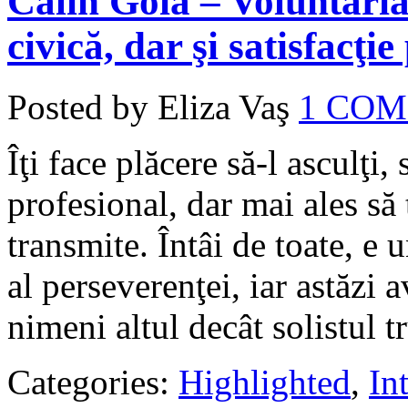
Călin Goia – Voluntaria
civică, dar şi satisfacţi
Posted by Eliza Vaş
1 CO
Îţi face plăcere să-l asculţi,
profesional, dar mai ales să 
transmite. Întâi de toate, e
al perseverenţei, iar astăzi
nimeni altul decât solistul t
Categories:
Highlighted
,
In