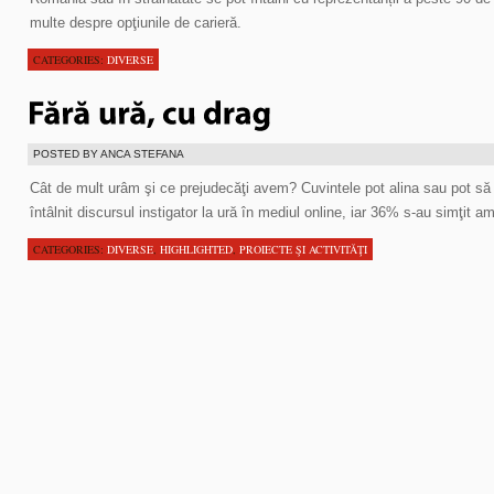
multe despre opţiunile de carieră.
CATEGORIES:
DIVERSE
POSTED BY ANCA STEFANA
Cât de mult urâm şi ce prejudecăţi avem? Cuvintele pot alina sau pot s
întâlnit discursul instigator la ură în mediul online, iar 36% s-au simţit amen
CATEGORIES:
DIVERSE
,
HIGHLIGHTED
,
PROIECTE ŞI ACTIVITĂŢI