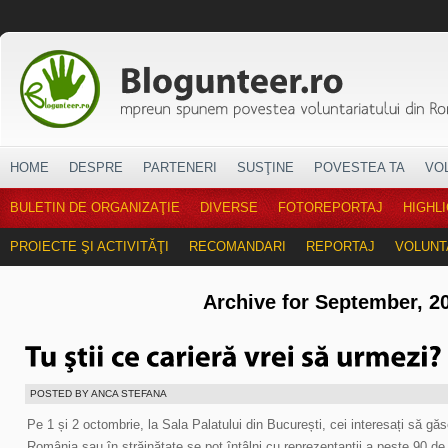
HOME
DESPRE
PARTENERI
SUSŢINE
POVESTEA TA
VO
BULETIN DE ORGANIZAŢIE
DIVERSE
FOTOREPORTAJ
HIGHL
PROIECTE ŞI ACTIVITĂŢI
RECOMANDARI
REPORTAJ
VOLUNT
Archive for September, 2
POSTED BY ANCA STEFANA
Pe 1 și 2 octombrie, la Sala Palatului din București, cei interesați să g
România sau în străinătate se pot întâlni cu reprezentanții a peste 90 de u