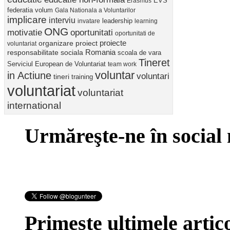
Erasmus
EVS
federatia volum
Gala Nationala a Voluntarilor
implicare
interviu
invatare
leadership
learning
ONG
motivatie
oportunitati
oportunitati de
proiect
proiecte
organizare
voluntariat
Romania
responsabilitate sociala
scoala de vara
Tineret
Serviciul European de Voluntariat
team work
voluntar
in Actiune
voluntari
tineri
training
voluntariat
voluntariat
international
Urmăreşte-ne în social
Primeşte ultimele artico