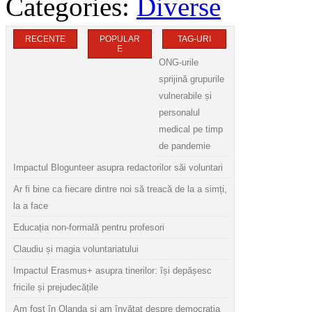
Categories:
Diverse
RECENTE
POPULAR
TAG-URI
E
ONG-urile
sprijină grupurile
vulnerabile și
personalul
medical pe timp
de pandemie
Impactul Blogunteer asupra redactorilor săi voluntari
Ar fi bine ca fiecare dintre noi să treacă de la a simți,
la a face
Educația non-formală pentru profesori
Claudiu și magia voluntariatului
Impactul Erasmus+ asupra tinerilor: își depășesc
fricile și prejudecățile
Am fost în Olanda și am învățat despre democrația