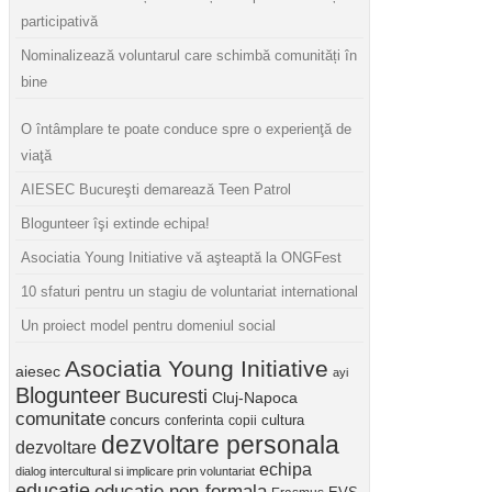
participativă
Nominalizează voluntarul care schimbă comunități în
bine
O întâmplare te poate conduce spre o experienţă de
viaţă
AIESEC Bucureşti demarează Teen Patrol
Blogunteer îşi extinde echipa!
Asociatia Young Initiative vă aşteaptă la ONGFest
10 sfaturi pentru un stagiu de voluntariat international
Un proiect model pentru domeniul social
Asociatia Young Initiative
aiesec
ayi
Blogunteer
Bucuresti
Cluj-Napoca
comunitate
concurs
cultura
conferinta
copii
dezvoltare personala
dezvoltare
echipa
dialog intercultural si implicare prin voluntariat
educatie
educatie non-formala