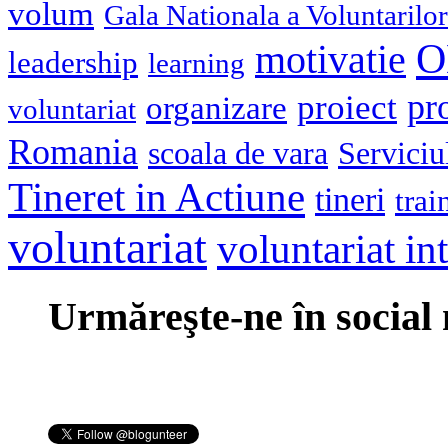
volum
Gala Nationala a Voluntarilor
O
motivatie
leadership
learning
pr
proiect
organizare
voluntariat
Romania
scoala de vara
Serviciu
Tineret in Actiune
tineri
trai
voluntariat
voluntariat in
Urmăreşte-ne în social