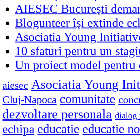
AIESEC Bucureşti demare
Blogunteer îşi extinde ec
Asociatia Young Initiati
10 sfaturi pentru un stagi
Un proiect model pentru 
Asociatia Young Init
aiesec
comunitate
Cluj-Napoca
conc
dezvoltare personala
dialog 
educatie
echipa
educatie n