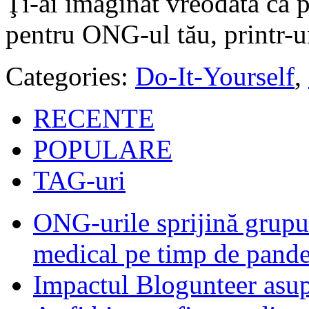
Ţi-ai imaginat vreodată că p
pentru ONG-ul tău, printr-u
Categories:
Do-It-Yourself
,
RECENTE
POPULARE
TAG-uri
ONG-urile sprijină grupur
medical pe timp de pand
Impactul Blogunteer asupr