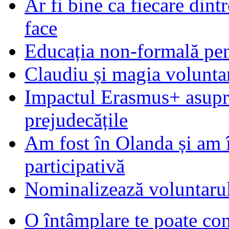
Ar fi bine ca fiecare dintr
face
Educația non-formală pen
Claudiu și magia voluntar
Impactul Erasmus+ asupra t
prejudecățile
Am fost în Olanda și am 
participativă
Nominalizează voluntarul
O întâmplare te poate con