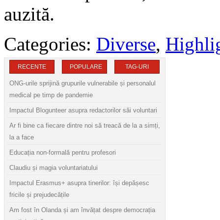
auzită.
Categories:
Diverse
,
Highli
RECENTE
POPULARE
TAG-URI
ONG-urile sprijină grupurile vulnerabile și personalul
medical pe timp de pandemie
Impactul Blogunteer asupra redactorilor săi voluntari
Ar fi bine ca fiecare dintre noi să treacă de la a simți,
la a face
Educația non-formală pentru profesori
Claudiu și magia voluntariatului
Impactul Erasmus+ asupra tinerilor: își depășesc
fricile și prejudecățile
Am fost în Olanda și am învățat despre democrația