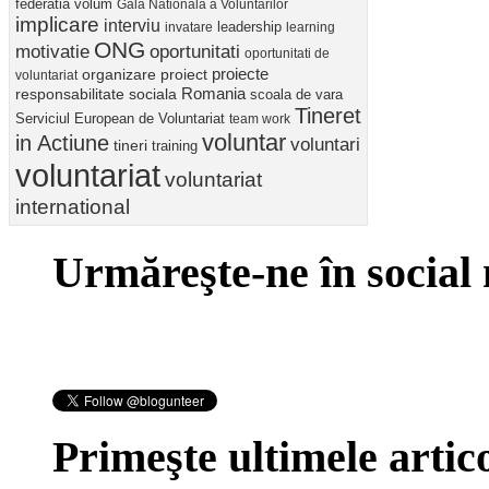
federatia volum
Gala Nationala a Voluntarilor
implicare
interviu
invatare
leadership
learning
ONG
motivatie
oportunitati
oportunitati de
proiect
proiecte
organizare
voluntariat
Romania
responsabilitate sociala
scoala de vara
Tineret
Serviciul European de Voluntariat
team work
voluntar
in Actiune
voluntari
tineri
training
voluntariat
voluntariat
international
Urmăreşte-ne în social
Primeşte ultimele artico