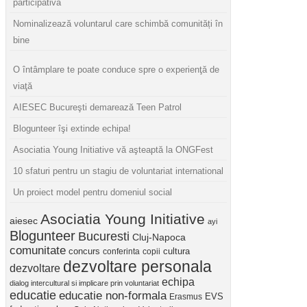
participativă
Nominalizează voluntarul care schimbă comunități în
bine
O întâmplare te poate conduce spre o experienţă de
viaţă
AIESEC Bucureşti demarează Teen Patrol
Blogunteer îşi extinde echipa!
Asociatia Young Initiative vă aşteaptă la ONGFest
10 sfaturi pentru un stagiu de voluntariat international
Un proiect model pentru domeniul social
Asociatia Young Initiative
aiesec
ayi
Blogunteer
Bucuresti
Cluj-Napoca
comunitate
concurs
cultura
conferinta
copii
dezvoltare personala
dezvoltare
echipa
dialog intercultural si implicare prin voluntariat
educatie
educatie non-formala
Erasmus
EVS