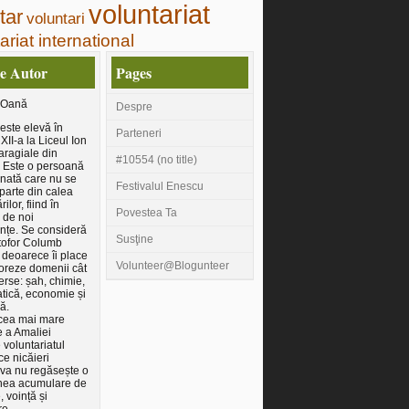
voluntariat
tar
voluntari
ariat international
e Autor
Pages
 Oană
Despre
este elevă în
Parteneri
XII-a la Liceul Ion
ragiale din
#10554 (no title)
 Este o persoană
nată care nu se
Festivalul Enescu
 parte din calea
ilor, fiind în
Povestea Ta
 de noi
nțe. Se consideră
Susţine
tofor Columb
 deoarece îi place
Volunteer@Blogunteer
oreze domenii cât
erse: șah, chimie,
tică, economie și
ră.
 cea mai mare
 a Amaliei
voluntariatul
e nicăieri
va nu regăsește o
ea acumulare de
, voință și