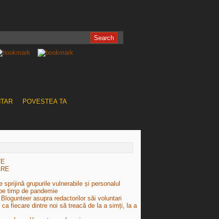
NTAR
POVESTEA TA
TE
ARE
 sprijină grupurile vulnerabile și personalul
pe timp de pandemie
Blogunteer asupra redactorilor săi voluntari
e ca fiecare dintre noi să treacă de la a simți, la a