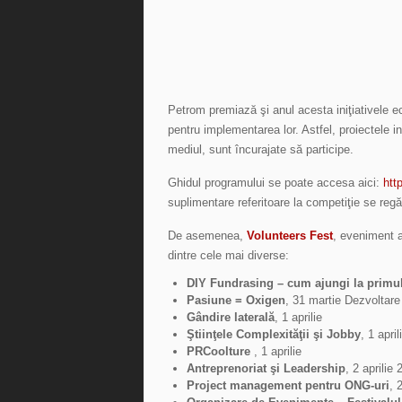
Petrom premiază şi anul acesta iniţiativele ec
pentru implementarea lor. Astfel, proiectele
mediul, sunt încurajate să participe.
Ghidul programului se poate accesa aici:
http
suplimentare referitoare la competiţie se regă
De asemenea,
Volunteers Fest
, eveniment af
dintre cele mai diverse:
DIY Fundrasing – cum ajungi la primul
Pasiune = Oxigen
, 31 martie Dezvoltare
Gândire laterală
, 1 aprilie
Ştiinţele Complexităţii şi Jobby
, 1 april
PRCoolture
, 1 aprilie
Antreprenoriat şi Leadership
, 2 aprilie
Project management pentru ONG-uri
, 