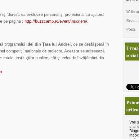
implica
Write a
re îşi doresc să evolueze personal şi profesional cu ajutorul
Read al
ce pe pagina :
http://buzzcamp.ro/event/inscriere/
.
Posts
nul programului
Idei din Ţara lui Andrei,
ce se desfăşoară în
Urmăr
ei competiţii naţionale de proiecte. Aceasta se adresează
social
entale, instituţiilor publice, cât şi celor de învăţământ din
Primeş
artico
Vrei 
ultime
Blogu
inbox