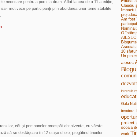
Educația
le necesare pentru a porni la drum. Aflat la cea de a 11-a ediţie,
Claudiu ș
i să-i motiveze pe participanţi prin abordarea unor teme stabilite
Impactul 
prejudecă
.
Am fost 
participa
Nominali
O întâmp
AIESEC B
Bloguntee
Asociati
10 sfatur
Un proie
aiesec
Blogu
comuni
dezvolt
intercultur
educat
Gala Nati
invatare
oportun
proiect
nzilor, cât şi persoanelor proaspăt absolvente, cu vârste
scoala d
Ti
ează să se desfăşoare în 12 oraşe cheie, pregătind tinerilor
work