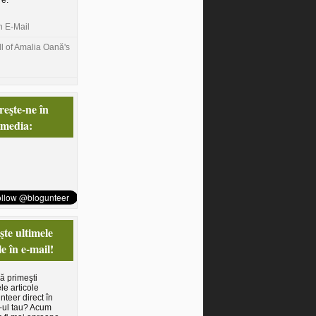
re.
n E-Mail
l of Amalia Oană's
eşte-ne în
 media:
te ultimele
le în e-mail!
să primeşti
le articole
nteer direct în
-ul tau? Acum