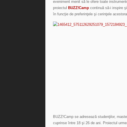
eveniment menit să le ofere toate instrumente
proiectul
BUZZ!Camp
continuă să-i inspire ş
în funcţie de preferinţele şi cerinţele acestora
BUZZ!Camp se adresează studenţilor, mastera
cuprinse între 18 şi 26 de ani. Proiectul urm