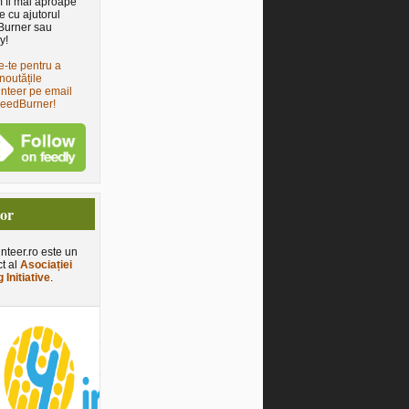
 fi mai aproape
e cu ajutorul
Burner sau
y!
e-te pentru a
noutățile
nteer pe email
FeedBurner!
tor
nteer.ro este un
ct al
Asociației
 Initiative
.