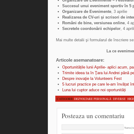
Organizare de Evenimente – Festivalu
Succesul unui eveniment sportiv în 5 p
Organizare de Evenimente
, 3 aprilie
Realizarea de CV-uri şi scrisori de inte
Români de bine, versiunea online
, 4 ap
Secretele coordonării echipelor
, 4 april
Mai multe detalii şi formularul de înscriere 
La ce eveniment
Articole asemanatoare:
Oportunitățile lunii Aprilie- aplici acum, par
Trimite ideea ta în Ţara lui Andrei până 
Despre inovaţie la Volunteers Fest
5 lucruri practice pe care le-am învățat î
Luna lui cuptor aduce noi oportunități
CATEGORII:
DEZVOLTARE PERSONALĂ
,
DIVERSE
,
HIG
Posteaza un comentariu
Name (re