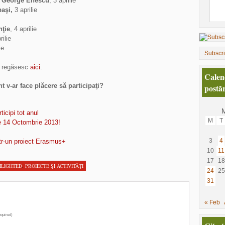
l George Enescu
, 3 aprilie
aşi,
3 aprilie
nţie
, 4 aprilie
rilie
ie
Subscr
se regăsesc
aici
.
Calen
 v-ar face plăcere să participaţi?
postăr
ticipi tot anul
M
T
pe 14 Octombrie 2013!
3
4
ntr-un proiect Erasmus+
10
11
17
18
HLIGHTED
,
PROIECTE ŞI ACTIVITĂŢI
24
25
31
« Feb
quired)