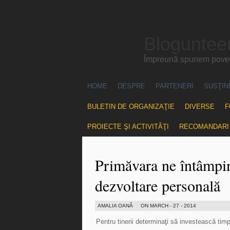
Blogunteer
Împreună spunem povest
HOME
DESPRE
PARTENERI
SUSŢIN
BULETIN DE ORGANIZAŢIE
DIVERSE
F
PROIECTE ŞI ACTIVITĂŢI
RECOMANDARI
Primăvara ne întâmpin
dezvoltare personală
AMALIA OANĂ
ON MARCH - 27 - 2014
Pentru tinerii determinaţi să investească timp