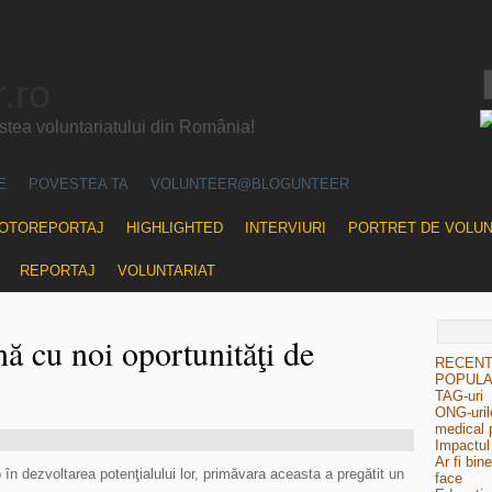
.ro
ea voluntariatului din România!
E
POVESTEA TA
VOLUNTEER@BLOGUNTEER
OTOREPORTAJ
HIGHLIGHTED
INTERVIURI
PORTRET DE VOLU
REPORTAJ
VOLUNTARIAT
ă cu noi oportunităţi de
RECEN
POPUL
TAG-uri
ONG-urile
medical 
Impactul 
Ar fi bin
 în dezvoltarea potenţialului lor, primăvara aceasta a pregătit un
face