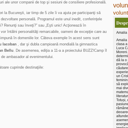
i ale unor companii de top şi sesiuni de consiliere profesională.
volun
volunt
a Bucureşti, iar timp de 5 zile îi va ajuta pe participanţi să
de dezvoltare personală. Programul este unul inedit, conferinţele
Despr
 Renunţi sau înveţi?” sau „Eşti unic! Acţionează în
ii vor întâlni personalităţi remarcabile, oameni de excepţie care au
Amalia
 impună în domeniile lor. Câteva exemple în acest sens sunt
Amalia 
u Iacoban
, dar şi dubla campioană mondială la gimnastica
clasa a 
Luca Ca
an Bellu
. De asemenea, ediţia a 11-a a proiectului BUZZ!Camp îl
Moreni.
determi
e de ambasador al evenimentului.
dă la o
provocăr
are cuprinde destinaţiile:
căutare
experie
un Cris
feminin
să expl
mai div
matema
literatu
Totuși,
pasiune
rămâne 
deoarec
altunde
asemen
energie