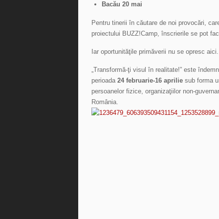
Bacău 20 mai
Pentru tinerii în căutare de noi provocări, ca
proiectului BUZZ!Camp, înscrierile se pot fa
Iar oportunităţile primăverii nu se opresc aici.
„Transformă-ţi visul în realitate!” este îndem
perioada
24 februarie-16 aprilie
sub forma un
persoanelor fizice, organizaţiilor non-guvernam
România.