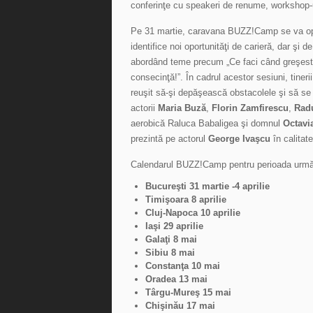
conferinţe cu speakeri de renume, workshop-ur
Pe 31 martie, caravana BUZZ!Camp se va opri l
identifice noi oportunităţi de carieră, dar şi 
abordând teme precum „Ce faci când greşesti?
consecinţă!”. În cadrul acestor sesiuni, tiner
reuşit să-şi depăşească obstacolele şi să se
actorii
Maria Buză
,
Florin Zamfirescu
,
Rad
aerobică Raluca Babaligea şi domnul
Octavi
prezintă pe actorul
George Ivaşcu
în calitat
Calendarul BUZZ!Camp pentru perioada următo
Bucureşti 31 martie -4 aprilie
Timişoara 8 aprilie
Cluj-Napoca 10 aprilie
Iaşi 29 aprilie
Galaţi 8 mai
Sibiu 8 mai
Constanţa 10 mai
Oradea 13 mai
Târgu-Mureş 15 mai
Chişinău 17 mai