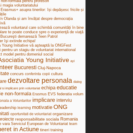
 non-formală pentru profesori
i magia voluntariatului
Erasmus+ asupra tinerilor: își depășesc fricile și
țile
în Olanda și am învățat despre democrația
tivă
zează voluntarul care schimbă comunități în bine
lare te poate conduce spre o experienţă de viaţă
ucureşti demarează Teen Patrol
r îşi extinde echipa!
a Young Initiative vă aşteaptă la ONGFest
i pentru un stagiu de voluntariat international
ct model pentru domeniul social
Asociatia Young Initiative
ayi
nteer
Bucuresti
Cluj-Napoca
tate
concurs
cultura
conferinta
copii
dezvoltare personala
are
dialog
educatie
echipa
al si implicare prin voluntariat
ie non-formala
federatia volum
Erasmus
EVS
implicare
interviu
onala a Voluntarilor
ONG
motivatie
leadership
learning
itati
organizare
oportunitati de voluntariat
proiecte
Romania
responsabilitate sociala
e vara
Serviciul European de Voluntariat
team
neret in Actiune
tineri
training