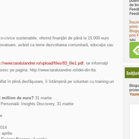
putem
de tin
Feed
Feedl
Înscri
primi 
Blogu
prin 
o-civice sustenabile, oferind finanţări de până la 15.000 euro
sau
 inovatoare, având ca teme dezvoltarea comunitară, educaţia sau
://www.taraluiandrei.ro/upload/files/83_file1.pdf
, iar informaţii
sesc pe pagina: http://www.taraluiandrei.ro/idei-din-tla.
Iniţia
lat în plină desfăşurare, îi întâmpină pe voluntari cu training-uri
Blogu
proie
Young
 million de euro?
31 martie
 Personală- Insights Discovery, 31 martie
ie
 2014
2 aprilie