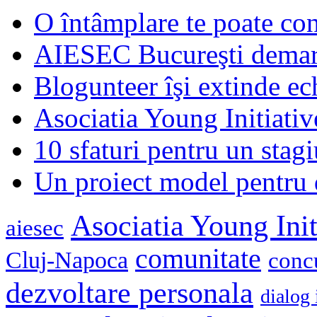
O întâmplare te poate con
AIESEC Bucureşti demare
Blogunteer îşi extinde ec
Asociatia Young Initiati
10 sfaturi pentru un stagi
Un proiect model pentru 
Asociatia Young Init
aiesec
comunitate
Cluj-Napoca
conc
dezvoltare personala
dialog 