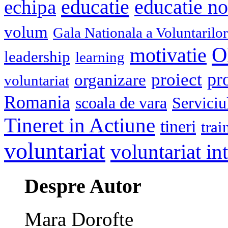
educatie
echipa
educatie n
volum
Gala Nationala a Voluntarilor
O
motivatie
leadership
learning
pr
proiect
organizare
voluntariat
Romania
scoala de vara
Serviciu
Tineret in Actiune
tineri
trai
voluntariat
voluntariat in
Despre Autor
Mara Dorofte