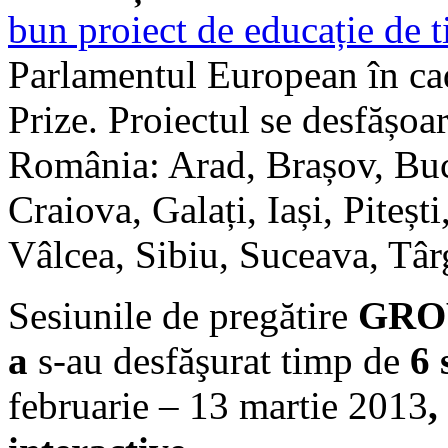
bun proiect de educație de 
Parlamentul European în c
Prize. Proiectul se desfășoa
România: Arad, Brașov, Buc
Craiova, Galați, Iași, Piteș
Vâlcea, Sibiu, Suceava, Târ
Sesiunile de pregătire
GR
a
s-au desfăşurat timp de
6 
februarie – 13 martie 2013
,