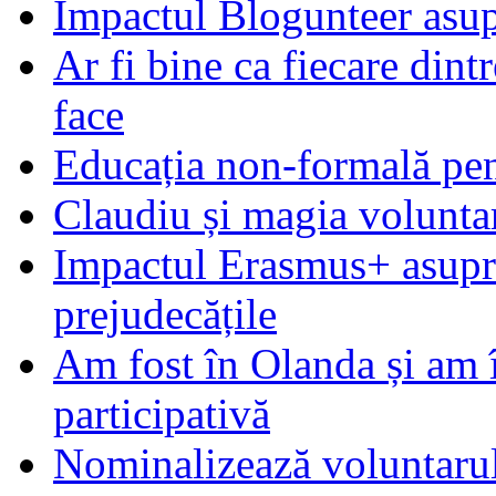
Impactul Blogunteer asupr
Ar fi bine ca fiecare dintr
face
Educația non-formală pen
Claudiu și magia voluntar
Impactul Erasmus+ asupra t
prejudecățile
Am fost în Olanda și am 
participativă
Nominalizează voluntarul