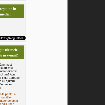
eşte-ne în
 media:
te ultimele
le în e-mail!
să primeşti
le articole
nteer direct în
-ul tau? Acum
 fi mai aproape
e cu ajutorul
Burner sau
y!
e-te pentru a
noutățile
nteer pe email
FeedBurner!