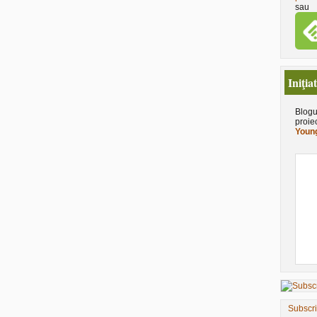
sau
Iniţia
Blogu
proie
Young
Subscr