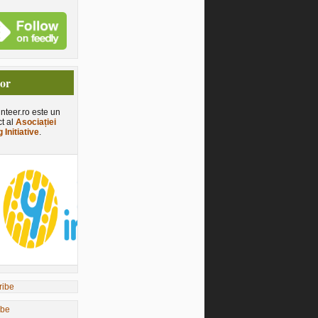
tor
nteer.ro este un
ct al
Asociației
 Initiative
.
ibe