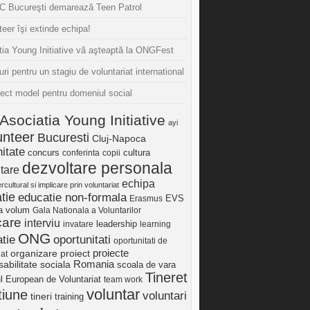
 Bucureşti demarează Teen Patrol
eer îşi extinde echipa!
tia Young Initiative vă aşteaptă la ONGFest
uri pentru un stagiu de voluntariat international
iect model pentru domeniul social
Asociatia Young Initiative
ayi
unteer
Bucuresti
Cluj-Napoca
itate
concurs
cultura
conferinta
copii
dezvoltare personala
tare
echipa
ercultural si implicare prin voluntariat
tie
educatie non-formala
Erasmus
EVS
ia volum
Gala Nationala a Voluntarilor
care
interviu
invatare
leadership
learning
ONG
tie
oportunitati
oportunitati de
proiect
proiecte
organizare
iat
Romania
abilitate sociala
scoala de vara
Tineret
ul European de Voluntariat
team work
voluntar
tiune
voluntari
tineri
training