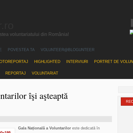
.ro
ea voluntariatului din România!
E
POVESTEA TA
VOLUNTEER@BLOGUNTEER
OTOREPORTAJ
HIGHLIGHTED
INTERVIURI
PORTRET DE VOLU
REPORTAJ
VOLUNTARIAT
tarilor îşi aşteaptă
RE
Gala Națională a Voluntarilor
este dedicată în