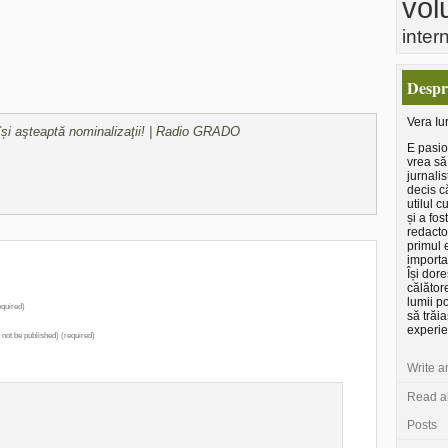
vol
inter
Despr
Vera Iu
 își aşteaptă nominalizaţii! | Radio GRADO
E pasio
vrea să
jurnalis
decis c
utilul c
și a fo
redacto
primul e
importa
Își dor
călător
lumii p
quired)
să trăia
experie
l not be published) (required)
Write a
Read al
Posts