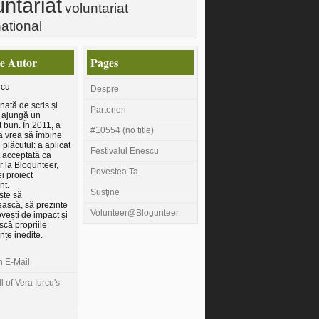
untariat
voluntariat
national
e Autor
Pages
rcu
Despre
nată de scris și
Parteneri
 ajungă un
t bun. În 2011, a
#10554 (no title)
ă vrea să îmbine
u plăcutul: a aplicat
Festivalul Enescu
st acceptată ca
r la Blogunteer,
Povestea Ta
i proiect
nt.
Susţine
ește să
ească, să prezinte
Volunteer@Blogunteer
ovești de impact și
scă propriile
nțe inedite.
n E-Mail
l of Vera Iurcu's