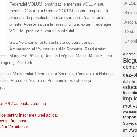
AIESEC
Federației VOLUM, organizațiile membre VOLUM sau
membrii Consiliului Director VOLUM nu vor fi implicați în
Blogunt
procesul de preselecții, jurizare sau analiză a lucrărilor
Asocia
primite. Aceste sarcini le revin unui juriu extern Federației
VOLUM, precum și votului publicului.
10 sfat
Un pro
Gala Voluntarilor este susținută de către cei opt
Ambasadori ai Voluntariatului în România: Raed Arafat,
aiesec
Margareta Pâslaru, Damian Drăghici, Marius Manole, Irina
Blog
ningen și Zoli Toth.
comun
jinul Ministerului Tineretului și Sportului, Complexului Național
dezvol
miliei, Protecției Sociale și Persoanelor Vârstnice și
dialog int
educa
ti.
federat
impli
ilor 2017 așteaptă votul tău
motiva
voluntar
ice pentru înscrierea unei aplicaţii
respons
poveşti frumoase
Servici
lă a Voluntarilor
in Ac