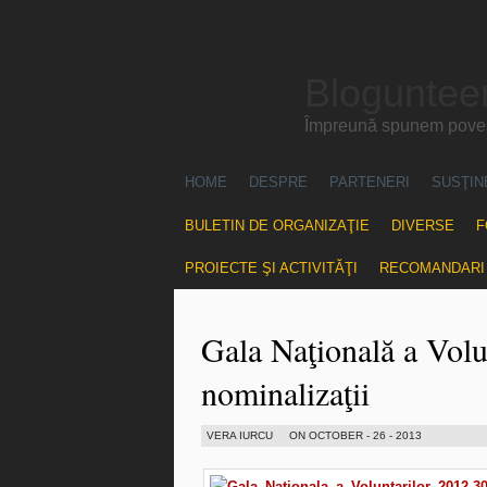
Blogunteer
Împreună spunem povest
HOME
DESPRE
PARTENERI
SUSŢIN
BULETIN DE ORGANIZAŢIE
DIVERSE
F
PROIECTE ŞI ACTIVITĂŢI
RECOMANDARI
Gala Naţională a Volun
nominalizaţii
VERA IURCU
ON OCTOBER - 26 - 2013