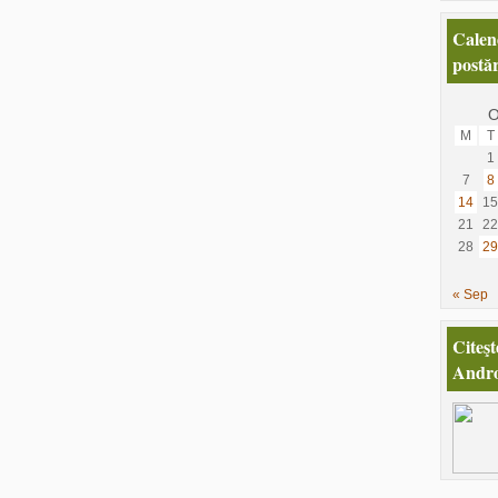
Calen
postăr
O
M
T
1
7
8
14
15
21
22
28
29
« Sep
Citeşt
Andro