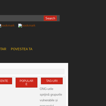
NTAR
POVESTEA TA
CENTE
POPULAR
TAG-URI
E
ONG-urile
sprijină grupurile
vulnerabile și
personalul