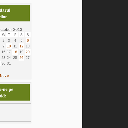
darul
ilor
ctober 2013
W
T
F
S
S
2
3
4
5
6
9
10
11
12
13
16
17
18
19
20
23
24
25
26
27
30
31
Nov »
e-ne pe
id: