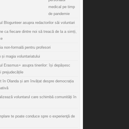
medical pe timp
de pandemie
l Blogunteer asupra redactorilor săi voluntari
ine ca fiecare dintre noi să treacă de la a simți,
ce
ia non-formală pentru profesori
 și magia voluntariatului
ul Erasmus+ asupra tinerilor: își depășesc
și prejudecățile
t în Olanda și am învățat despre democrația
pativă
lizează voluntarul care schimbă comunități în
mplare te poate conduce spre o experienţă de