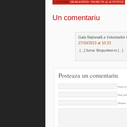
CATEGORII:
HIGHLIGHTED
,
PROIECTE ŞI ACTIVITĂŢI
Un comentariu
Gala Națională a Voluntarilor
27/10/2013 at 10:23
[…] Sursa: Blogunteer.ro […]
Posteaza un comentariu
Name (re
Mail (wil
Website