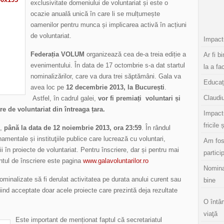
exclusivitate domeniului de voluntariat și este o
ocazie anuală unică în care li se mulțumește
oamenilor pentru munca și implicarea activă în acțiuni
de voluntariat.
Impactu
Federația VOLUM
organizează cea de-a treia ediție a
Ar fi b
evenimentului. În data de 17 octombrie s-a dat startul
la a fa
nominalizărilor, care va dura trei săptămâni. Gala va
Educaț
avea loc pe
12 decembrie 2013, la București
.
Claudiu
Astfel, în cadrul galei,
vor fi premiați
voluntari și
re de voluntariat din întreaga țara.
Impact
fricile 
e,
până la data de 12 noiembrie 2013, ora 23:59
. În rândul
namentale și instituţiile publice care lucrează cu voluntari,
Am fos
i în proiecte de voluntariat. Pentru înscriere, dar și pentru mai
partici
tul de înscriere este pagina
www.galavoluntarilor.ro
Nomina
ominalizate să fi derulat activitatea pe durata anului curent sau
bine
fiind acceptate doar acele proiecte care prezintă deja rezultate
O întâ
viaţă
Este important de menționat faptul că secretariatul