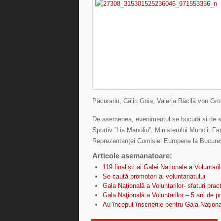
Păcurariu, Călin Goia, Valeria Răcilă von Gro
De asemenea, evenimentul se bucură și de spri
Sportiv ”Lia Manoliu”, Ministerului Muncii, Fa
Reprezentanței Comisiei Europene la Bucureș
Articole asemanatoare:
119 finaliști ai Galei Naționale a Voluntar
Se caută promotori ai voluntariatului
Gala Naţională a Voluntarilor- sfaturi pract
Gala Naţională a Voluntarilor – 5 ani de 
Au început înscrierile pentru Gala Naţiona