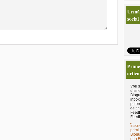
Urmăr
social
Primeş
artico
Vrei 
ultime
Blogu
inbox
putem
de tin
Feed
Feedl
Înscri
primi 
Blogu
prin 