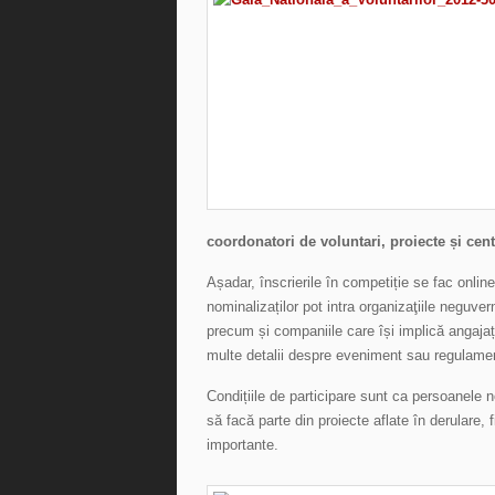
coordonatori de voluntari, proiecte și cent
Așadar, înscrierile în competiție se fac onlin
nominalizaților pot intra organizaţiile neguver
precum și companiile care își implică angajați
multe detalii despre eveniment sau regulamen
Condițiile de participare sunt ca persoanele n
să facă parte din proiecte aflate în derulare, 
importante.