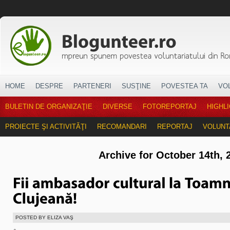
HOME
DESPRE
PARTENERI
SUSŢINE
POVESTEA TA
VO
BULETIN DE ORGANIZAŢIE
DIVERSE
FOTOREPORTAJ
HIGHL
PROIECTE ŞI ACTIVITĂŢI
RECOMANDARI
REPORTAJ
VOLUNT
Archive for October 14th, 
POSTED BY ELIZA VAŞ