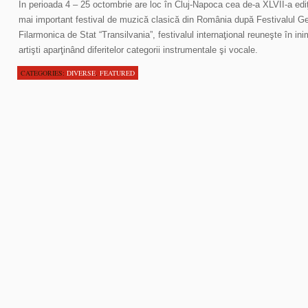
În perioada 4 – 25 octombrie are loc în Cluj-Napoca cea de-a XLVII-a edi
mai important festival de muzică clasică din România după Festivalul G
Filarmonica de Stat “Transilvania”, festivalul internaţional reuneşte în in
artişti aparţinând diferitelor categorii instrumentale şi vocale.
CATEGORIES:
DIVERSE
,
FEATURED