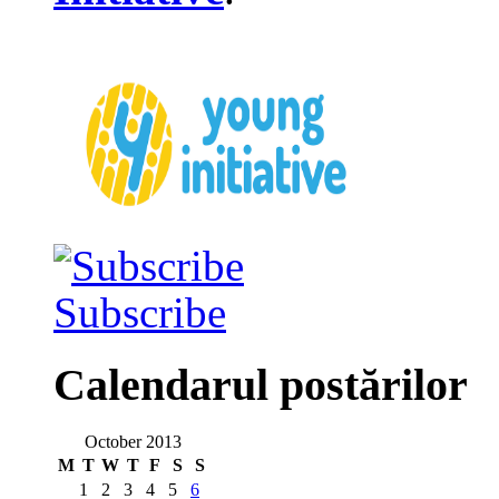
Subscribe
Calendarul postărilor
October 2013
M
T
W
T
F
S
S
1
2
3
4
5
6