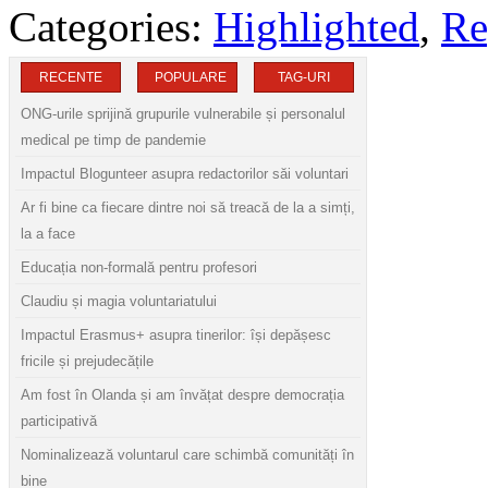
Categories:
Highlighted
,
Re
RECENTE
POPULARE
TAG-URI
ONG-urile sprijină grupurile vulnerabile și personalul
medical pe timp de pandemie
Impactul Blogunteer asupra redactorilor săi voluntari
Ar fi bine ca fiecare dintre noi să treacă de la a simți,
la a face
Educația non-formală pentru profesori
Claudiu și magia voluntariatului
Impactul Erasmus+ asupra tinerilor: își depășesc
fricile și prejudecățile
Am fost în Olanda și am învățat despre democrația
participativă
Nominalizează voluntarul care schimbă comunități în
bine