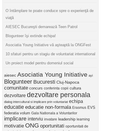
O întâmplare te poate conduce spre o experienţă de
viaţă
AIESEC Bucureşti demarează Teen Patrol
Blogunteer îşi extinde echipa!
Asociatia Young Initiative vă aşteaptă la ONGFest
10 sfaturi pentru un stagiu de voluntariat international
Un proiect model pentru domeniul social
Asociatia Young Initiative
aiesec
ayi
Blogunteer
Bucuresti
Cluj-Napoca
comunitate
concurs
cultura
conferinta
copii
dezvoltare personala
dezvoltare
echipa
dialog intercultural si implicare prin voluntariat
educatie
educatie non-formala
Erasmus
EVS
federatia volum
Gala Nationala a Voluntarilor
implicare
interviu
invatare
leadership
learning
ONG
motivatie
oportunitati
oportunitati de