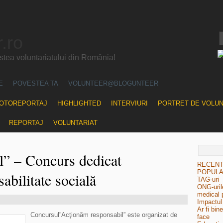
.ro
ea voluntariatului din România!
E
POVESTEA TA
VOLUNTEER@BLOGUNTEER
OTOREPORTAJ
HIGHLIGHTED
INTERVIURI
PORTRET DE VOLU
REPORTAJ
VOLUNTARIAT
l” – Concurs dedicat
RECEN
POPUL
sabilitate socială
TAG-uri
ONG-urile
medical 
Impactul 
Ar fi bin
Concursul”Acţionăm responsabil” este organizat de
face