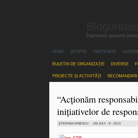
Blogunteer
Împreună spunem povest
HOME
DESPRE
PARTENERI
SUSŢIN
BULETIN DE ORGANIZAŢIE
DIVERSE
F
PROIECTE ŞI ACTIVITĂŢI
RECOMANDARI
“Acționăm responsabi
inițiativelor de respon
ŞTEFANIA IONESCU
ON JULY - 8 - 2013