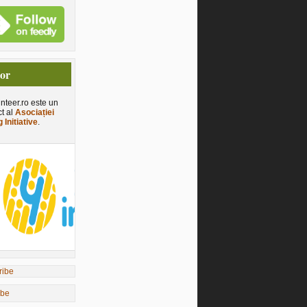
tor
nteer.ro este un
ct al
Asociației
 Initiative
.
ibe