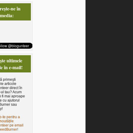
eşte-ne în
 media:
te ultimele
le în e-mail!
să primeşti
le articole
nteer direct în
-ul tau? Acum
 fi mai aproape
e cu ajutorul
Burner sau
y!
e-te pentru a
noutățile
nteer pe email
FeedBurner!