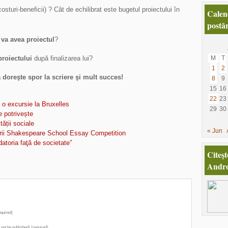
costuri-beneficii) ? Cât de echilibrat este bugetul proiectului în
Calen
postăr
 va avea proiectul
?
proiectului
după finalizarea lui?
M
T
1
2
 doreşte spor la scriere şi mult succes!
8
9
15
16
22
23
 o excursie la Bruxelles
29
30
e potrivește
ății sociale
« Jun
torii Shakespeare School Essay Competition
datoria faţă de societate”
Citeşt
Andro
quired)
l not be published) (required)