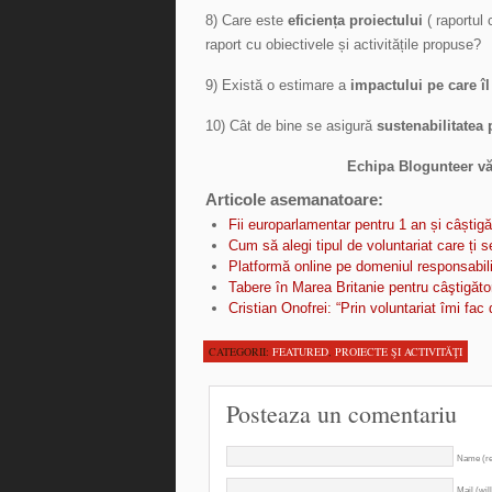
8) Care este
eficiența proiectului
( raportul 
raport cu obiectivele și activitățile propuse?
9) Există o estimare a
impactului pe care îl
10) Cât de bine se asigură
sustenabilitatea
Echipa Blogunteer vă
Articole asemanatoare:
Fii europarlamentar pentru 1 an și câștigă
Cum să alegi tipul de voluntariat care ți s
Platformă online pe domeniul responsabilit
Tabere în Marea Britanie pentru câştigă
Cristian Onofrei: “Prin voluntariat îmi fac 
CATEGORII:
FEATURED
,
PROIECTE ŞI ACTIVITĂŢI
Posteaza un comentariu
Name (re
Mail (wil