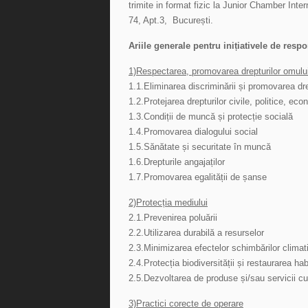
trimite in format fizic la Junior Chamber Int
74, Apt.3, București.
Ariile generale pentru inițiativele de respo
1)Respectarea, promovarea drepturilor omului 
1.1.Eliminarea discriminării și promovarea drep
1.2.Protejarea drepturilor civile, politice, eco
1.3.Condiții de muncă și protecție socială
1.4.Promovarea dialogului social
1.5.Sănătate și securitate în muncă
1.6.Drepturile angajaților
1.7.Promovarea egalității de șanse
2)Protecția mediului
2.1.Prevenirea poluării
2.2.Utilizarea durabilă a resurselor
2.3.Minimizarea efectelor schimbărilor climat
2.4.Protecția biodiversității și restaurarea hab
2.5.Dezvoltarea de produse și/sau servicii cu
3)Practici corecte de operare