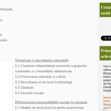
Urmăr
ntifraudă
social
ri
te
orilor
Primeş
artico
5)Implicare și dezvoltarea comunității
5.1.Creșterea independenței economie a grupurilor
Vrei 
ultime
vulnerabile și comunităților defavorizate
Blogu
5.2.Promovarea educației și culturii
inbox
putem
5.3.Dezvoltarea și accesul la tehnologie
de tin
Feed
5.4.Sănătate
Feedl
5.5.Investiții sociale
Înscri
primi 
6)Promovarea responsabilității sociale în campanii
Blogu
6.1.Modele de bună practică pentru promovarea
prin 