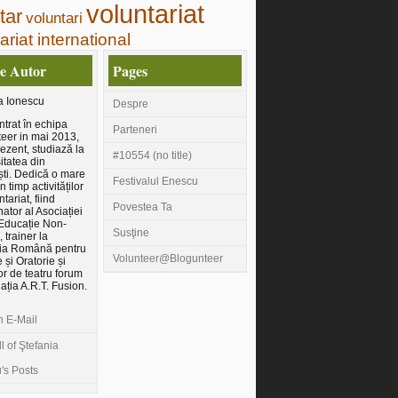
voluntariat
tar
voluntari
ariat international
e Autor
Pages
a Ionescu
Despre
intrat în echipa
Parteneri
eer in mai 2013,
rezent, studiază la
#10554 (no title)
itatea din
ti. Dedică o mare
Festivalul Enescu
n timp activităților
tariat, fiind
Povestea Ta
ator al Asociației
Educație Non-
Susţine
 trainer la
ția Română pentru
Volunteer@Blogunteer
 și Oratorie și
tor de teatru forum
iația A.R.T. Fusion.
n E-Mail
l of Ştefania
's Posts