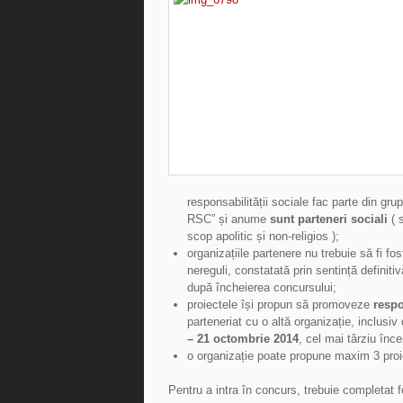
responsabilității sociale fac parte din gru
RSC” și anume
sunt parteneri sociali
( 
scop apolitic și non-religios );
organizațiile partenere nu trebuie să fi fos
nereguli, constatată prin sentință definit
după încheierea concursului;
proiectele își propun să promoveze
respo
parteneriat cu o altă organizație, inclusi
– 21 octombrie 2014
, cel mai târziu în
o organizație poate propune maxim 3 proi
Pentru a intra în concurs, trebuie completat 