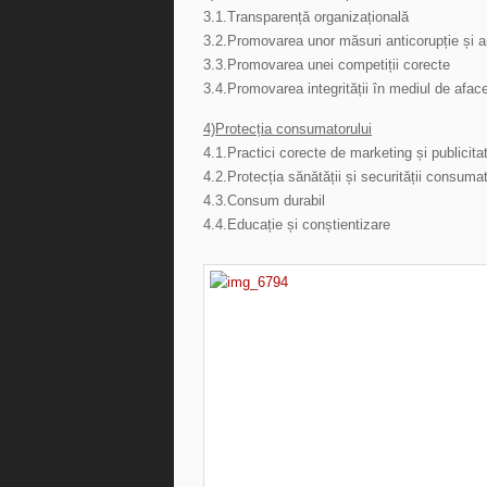
3.1.Transparență organizațională
3.2.Promovarea unor măsuri anticorupție și a
3.3.Promovarea unei competiții corecte
3.4.Promovarea integrității în mediul de aface
4)Protecția consumatorului
4.1.Practici corecte de marketing și publicita
4.2.Protecția sănătății și securității consumat
4.3.Consum durabil
4.4.Educație și conștientizare