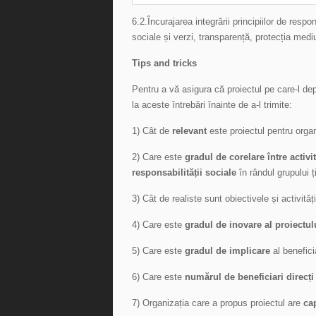
6.2.Încurajarea integrării principiilor de respo
sociale și verzi, transparență, protecția medi
Tips and tricks
Pentru a vă asigura că proiectul pe care-l de
la aceste întrebări înainte de a-l trimite:
1) Cât de
relevant
este proiectul pentru organi
2) Care este
gradul de corelare între activ
responsabilității sociale
în rândul grupului ț
3) Cât de realiste sunt obiectivele și activită
4) Care este
gradul de inovare al proiectul
5) Care este
gradul de implicare
al benefici
6) Care este
numărul de beneficiari direcți 
7) Organizația care a propus proiectul are
cap