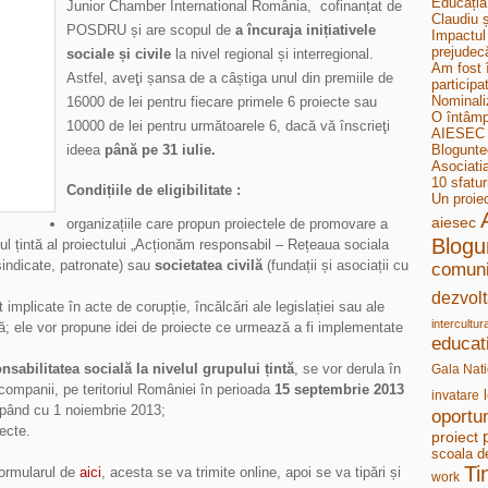
Educația
Junior Chamber International România, cofinanțat de
Claudiu ș
POSDRU și are scopul de
a încuraja inițiativele
Impactul 
prejudecă
sociale și civile
la nivel regional și interregional.
Am fost 
Astfel, aveţi șansa de a câștiga unul din premiile de
participa
Nominali
16000 de lei pentru fiecare primele 6 proiecte sau
O întâmp
10000 de lei pentru următoarele 6, dacă vă înscrieţi
AIESEC B
ideea
până pe 31 iulie.
Bloguntee
Asociati
10 sfatur
Condițiile de eligibilitate :
Un proie
aiesec
organizațiile care propun proiectele de promovare a
Blogu
pul țintă al proiectului „Acționăm responsabil – Rețeaua sociala
sindicate, patronate) sau
societatea civilă
(fundații și asociații cu
comuni
dezvolt
t implicate în acte de corupție, încălcări ale legislației sau ale
intercultur
ivă; ele vor propune idei de proiecte ce urmează a fi implementate
educat
nsabilitatea socială la nivelul grupului țintă
, se vor derula în
Gala Nati
v companii, pe teritoriul României în perioada
15 septembrie 2013
invatare
cepând cu 1 noiembrie 2013;
oportun
ecte.
proiect
scoala d
Ti
formularul de
aici
, acesta se va trimite online, apoi se va tipări și
work