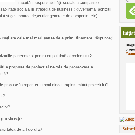
sau
raportării responsabilității sociale a companiilor
nsabilitate socială în strategia de business ( guvernanță, achiziții
ului și gestionarea deșeurilor generate de companie, etc)
Iniţia
puneţi
are cele mai mari şanse de a primi finanţare
, răspundeţi
Blogu
proie
Young
zațiile partenere și pentru grupul țintă al proiectului?
itățile propuse de proiect și nevoia de promovare a
intă?
țile propuse în raport cu timpul alocat implementării proiectului?
ui
?
arilor?
și indirecți
?
Subscr
acitatea de a-l derula
?