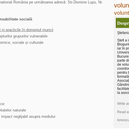
ernational România pe următoarea adresă: Str.Dionisie Lupu, Nr.
volun
volunt
nsabilitate socială
:
Despr
și practicile în domeniul muncii
Ştefani
turilor grupurilor vulnerabile
Ștefi a 
nomice, sociale și culturale
Blogunt
iar în p
Univers
Bucureș
parte di
de volun
coordon
pentru 
formală,
Asocia
Gândire
facilita
la asoc
Write a
ice
itatelor naturale
Read al
 impact neglijabil asupra mediului
Ionescu