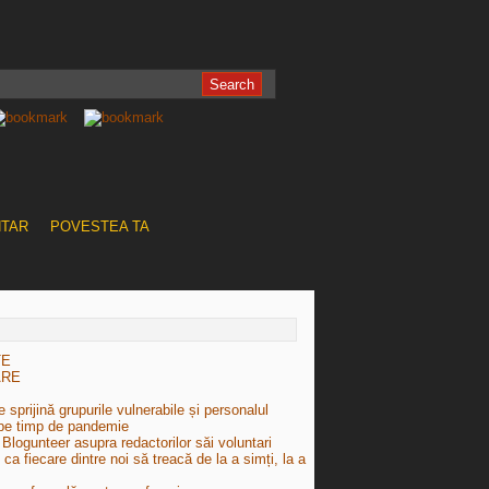
NTAR
POVESTEA TA
TE
ARE
 sprijină grupurile vulnerabile și personalul
pe timp de pandemie
Blogunteer asupra redactorilor săi voluntari
e ca fiecare dintre noi să treacă de la a simți, la a