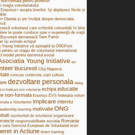
 non-formală pentru profesori
i magia voluntariatului
Erasmus+ asupra tinerilor: își depășesc fricile și
țile
în Olanda și am învățat despre democrația
tivă
zează voluntarul care schimbă comunități în bine
lare te poate conduce spre o experienţă de viaţă
ucureşti demarează Teen Patrol
r îşi extinde echipa!
a Young Initiative vă aşteaptă la ONGFest
i pentru un stagiu de voluntariat international
ct model pentru domeniul social
Asociatia Young Initiative
ayi
nteer
Bucuresti
Cluj-Napoca
tate
concurs
cultura
conferinta
copii
dezvoltare personala
are
dialog
educatie
echipa
al si implicare prin voluntariat
ie non-formala
federatia volum
Erasmus
EVS
implicare
interviu
onala a Voluntarilor
ONG
motivatie
leadership
learning
itati
organizare
oportunitati de voluntariat
proiecte
Romania
responsabilitate sociala
e vara
Serviciul European de Voluntariat
team
neret in Actiune
tineri
training