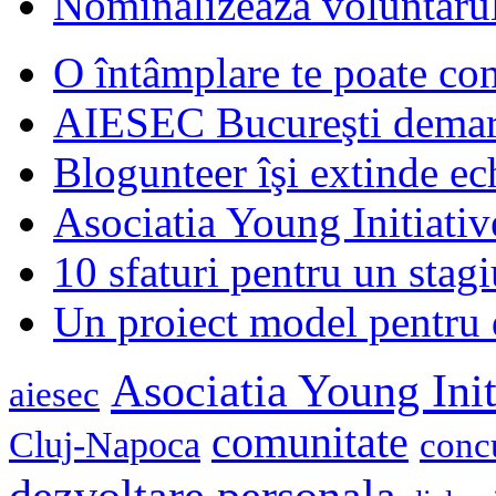
Nominalizează voluntarul
O întâmplare te poate con
AIESEC Bucureşti demare
Blogunteer îşi extinde ec
Asociatia Young Initiati
10 sfaturi pentru un stagi
Un proiect model pentru 
Asociatia Young Init
aiesec
comunitate
Cluj-Napoca
conc
dezvoltare personala