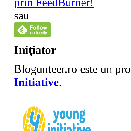
prin FeedBurner!
sau
Iniţiator
Blogunteer.ro este un pro
Initiative
.