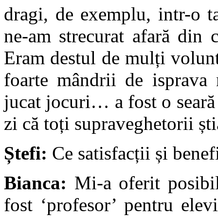
dragi, de exemplu, intr-o t
ne-am strecurat afară din 
Eram destul de mulți voluntar
foarte mândrii de isprava 
jucat jocuri… a fost o seară
zi că toți supraveghetorii ș
Ștefi:
Ce satisfacții și benefi
Bianca:
Mi-a oferit posibil
fost ‘profesor’ pentru elev