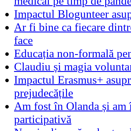
medical pe timp de pand
Impactul Blogunteer asupr
Ar fi bine ca fiecare dintr
face
Educația non-formală pen
Claudiu și magia voluntar
Impactul Erasmus+ asupra t
prejudecățile
Am fost în Olanda și am 
participativă