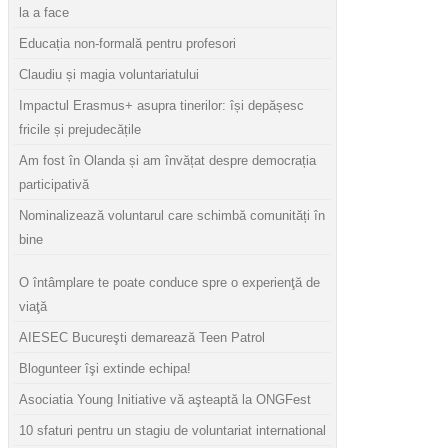
la a face
Educația non-formală pentru profesori
Claudiu și magia voluntariatului
Impactul Erasmus+ asupra tinerilor: își depășesc
fricile și prejudecățile
Am fost în Olanda și am învățat despre democrația
participativă
Nominalizează voluntarul care schimbă comunități în
bine
O întâmplare te poate conduce spre o experienţă de
viaţă
AIESEC Bucureşti demarează Teen Patrol
Blogunteer îşi extinde echipa!
Asociatia Young Initiative vă aşteaptă la ONGFest
10 sfaturi pentru un stagiu de voluntariat international