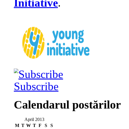
Initiative
.
Subscribe
Calendarul postărilor
April 2013
M
T
W
T
F
S
S