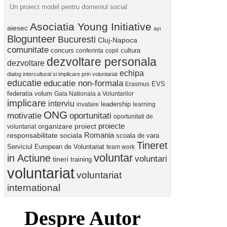
Un proiect model pentru domeniul social
Asociatia Young Initiative
aiesec
ayi
Blogunteer
Bucuresti
Cluj-Napoca
comunitate
concurs
cultura
conferinta
copii
dezvoltare personala
dezvoltare
echipa
dialog intercultural si implicare prin voluntariat
educatie
educatie non-formala
Erasmus
EVS
federatia volum
Gala Nationala a Voluntarilor
implicare
interviu
invatare
leadership
learning
ONG
motivatie
oportunitati
oportunitati de
proiect
proiecte
organizare
voluntariat
Romania
responsabilitate sociala
scoala de vara
Tineret
Serviciul European de Voluntariat
team work
voluntar
in Actiune
voluntari
tineri
training
voluntariat
voluntariat
international
Despre Autor