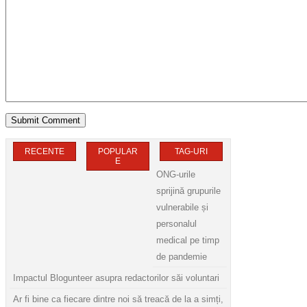
RECENTE
POPULAR
TAG-URI
E
ONG-urile
sprijină grupurile
vulnerabile și
personalul
medical pe timp
de pandemie
Impactul Blogunteer asupra redactorilor săi voluntari
Ar fi bine ca fiecare dintre noi să treacă de la a simți,