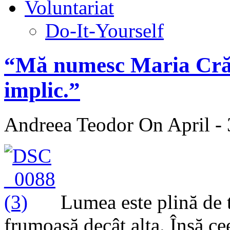
Voluntariat
Do-It-Yourself
“Mă numesc Maria Crăc
implic.”
Andreea Teodor
On April - 
Lumea este plină de t
frumoasă decât alta. Însă ce