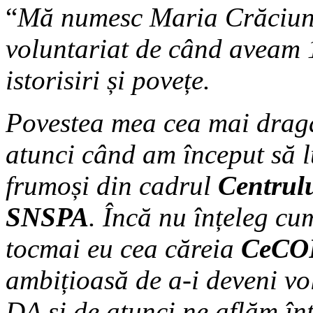
“
Mă numesc Maria Crăciun ș
voluntariat de când aveam 1
istorisiri și povețe.
Povestea mea cea mai dragă
atunci când am început să l
frumoși din cadrul
Centrulu
SNSPA
. Încă nu înțeleg cu
tocmai eu cea căreia
CeCO
ambițioasă de a-i deveni vo
DA și de atunci ne aflăm înt