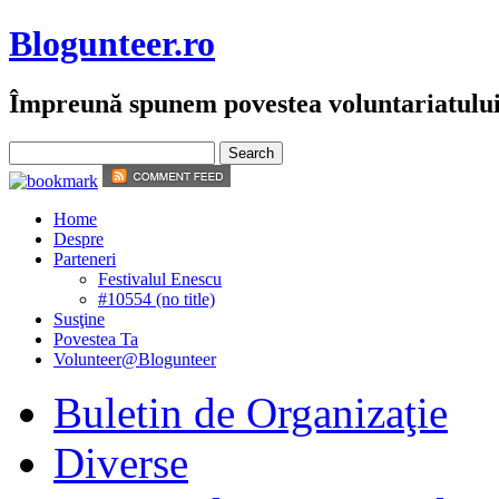
Blogunteer.ro
Împreună spunem povestea voluntariatulu
Home
Despre
Parteneri
Festivalul Enescu
#10554 (no title)
Susţine
Povestea Ta
Volunteer@Blogunteer
Buletin de Organizaţie
Diverse