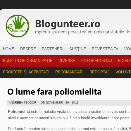
HOME
DESPRE
PARTENERI
SUSŢINE
POVESTEA TA
VO
BULETIN DE ORGANIZAŢIE
DIVERSE
FOTOREPORTAJ
HIGHL
PROIECTE ŞI ACTIVITĂŢI
RECOMANDARI
REPORTAJ
VOLUNT
ANDREEA TEODOR
ON NOVEMBER - 29 - 2011
Poliomielita
este o maladie virală ce invadeaza sistemul nervos central 
nivelul membrelor uneori ireversibile,fiind o boală invalidantă care poate
Dar lupta împotriva virusului poliomielitic nu mai este imposibilă astăzi,