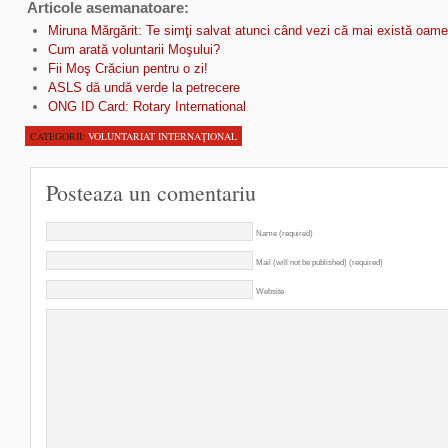
Articole asemanatoare:
Miruna Mărgărit: Te simţi salvat atunci când vezi că mai există oamen
Cum arată voluntarii Moşului?
Fii Moş Crăciun pentru o zi!
ASLS dă undă verde la petrecere
ONG ID Card: Rotary International
CATEGORII:
VOLUNTARIAT INTERNAŢIONAL
Posteaza un comentariu
Name (required)
Mail (will not be published) (required)
Website