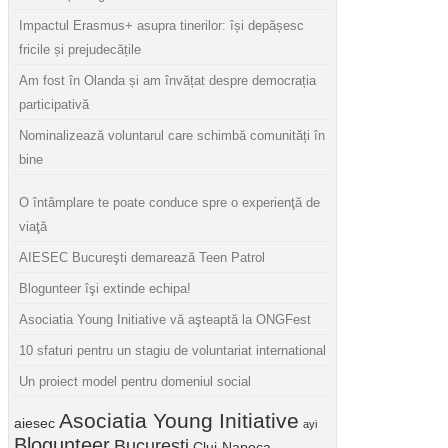
Impactul Erasmus+ asupra tinerilor: își depășesc
fricile și prejudecățile
Am fost în Olanda și am învățat despre democrația
participativă
Nominalizează voluntarul care schimbă comunități în
bine
O întâmplare te poate conduce spre o experienţă de
viaţă
AIESEC Bucureşti demarează Teen Patrol
Blogunteer îşi extinde echipa!
Asociatia Young Initiative vă aşteaptă la ONGFest
10 sfaturi pentru un stagiu de voluntariat international
Un proiect model pentru domeniul social
Asociatia Young Initiative
aiesec
ayi
Blogunteer
Bucuresti
Cluj-Napoca