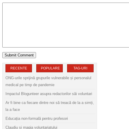
RECENTE
POPULARE
TAG-URI
ONG-urile sprijină grupurile vulnerabile și personalul
medical pe timp de pandemie
Impactul Blogunteer asupra redactorilor săi voluntari
Ar fi bine ca fiecare dintre noi să treacă de la a simți,
la a face
Educația non-formală pentru profesori
Claudiu și magia voluntariatului