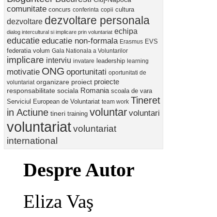
comunitate
concurs
cultura
conferinta
copii
dezvoltare personala
dezvoltare
echipa
dialog intercultural si implicare prin voluntariat
educatie
educatie non-formala
Erasmus
EVS
federatia volum
Gala Nationala a Voluntarilor
implicare
interviu
invatare
leadership
learning
ONG
motivatie
oportunitati
oportunitati de
proiect
proiecte
organizare
voluntariat
Romania
responsabilitate sociala
scoala de vara
Tineret
Serviciul European de Voluntariat
team work
voluntar
in Actiune
voluntari
tineri
training
voluntariat
voluntariat
international
Despre Autor
Eliza Vaş