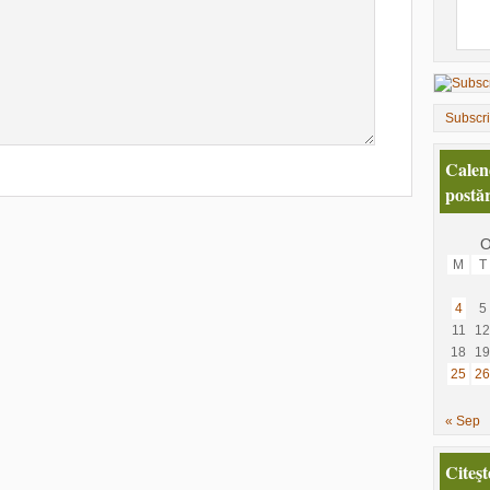
Subscr
Calen
postăr
O
M
T
4
5
11
12
18
19
25
26
« Sep
Citeşt