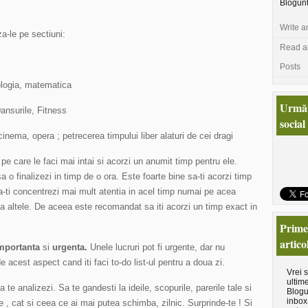
Blogun
Write a
za-le pe sectiuni:
Read al
Posts
ologia, matematica
Urmăr
Dansurile, Fitness
social
cinema, opera ; petrecerea timpului liber alaturi de cei dragi
ile pe care le faci mai intai si acorzi un anumit timp pentru ele.
a o finalizezi in timp de o ora. Este foarte bine sa-ti acorzi timp
sa-ti concentrezi mai mult atentia in acel timp numai pe acea
la altele. De aceea este recomandat sa iti acorzi un timp exact in
Primeş
artico
mportanta
si
urgenta.
Unele lucruri pot fi urgente, dar nu
 acest aspect cand iti faci to-do list-ul pentru a doua zi.
Vrei 
ultime
 te analizezi. Sa te gandesti la ideile, scopurile, parerile tale si
Blogu
inbox
 , cat si ceea ce ai mai putea schimba, zilnic. Surprinde-te ! Si