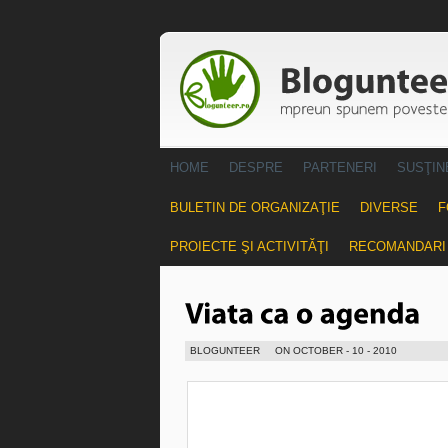
HOME
DESPRE
PARTENERI
SUSŢIN
BULETIN DE ORGANIZAŢIE
DIVERSE
F
PROIECTE ŞI ACTIVITĂŢI
RECOMANDARI
BLOGUNTEER
ON OCTOBER - 10 - 2010