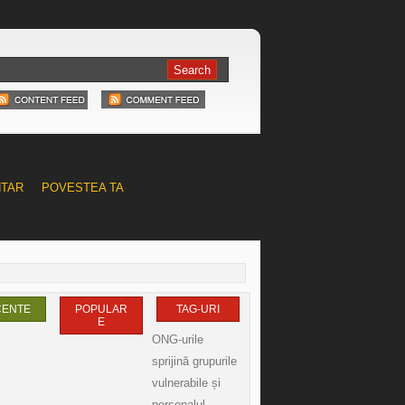
NTAR
POVESTEA TA
CENTE
POPULAR
TAG-URI
E
ONG-urile
sprijină grupurile
vulnerabile și
personalul