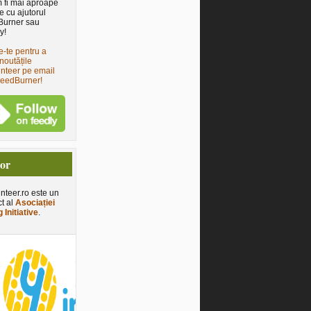
 fi mai aproape
e cu ajutorul
Burner sau
y!
e-te pentru a
noutățile
nteer pe email
FeedBurner!
tor
nteer.ro este un
ct al
Asociației
 Initiative
.