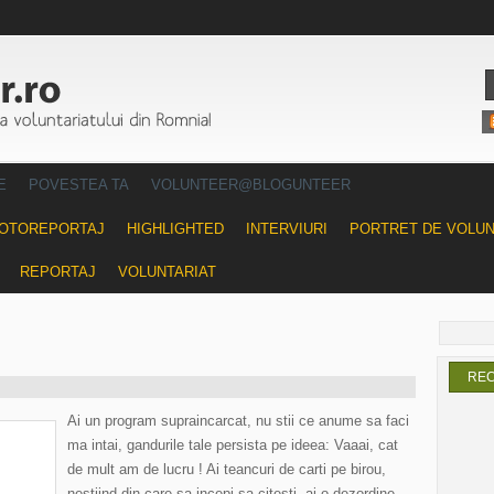
E
POVESTEA TA
VOLUNTEER@BLOGUNTEER
OTOREPORTAJ
HIGHLIGHTED
INTERVIURI
PORTRET DE VOLU
REPORTAJ
VOLUNTARIAT
RE
Ai un program supraincarcat, nu stii ce anume sa faci
ma intai, gandurile tale persista pe ideea: Vaaai, cat
de mult am de lucru ! Ai teancuri de carti pe birou,
nestiind din care sa incepi sa citesti, ai o dezordine