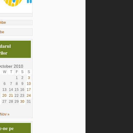
ibe
darul
ilor
ctober 2010
W
T
F
S
S
1
2
3
6
7
8
9
10
13
14
15
16
17
20
21
22
23
24
27
28
29
30
31
Nov »
e-ne pe