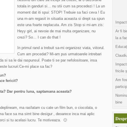
totala in ganduri si… nu stii cum sa procedezi ! La un
moment dat iti spui: STOP! Trebuie sa faci ceva ! Eu
una m-am regasit in situatia aceasta si drept sa spun
Impactu
este una foarte neplacuta. Am zis Stop si mi-am zis:
Heyy girl, ai nevoie de mai multa organizare, nu
Ar fi b
crezi? So… I can do that !
la a fa
Educaț
In primul rand a trebuit sa-mi organizez viata, viitorul.
Cum am procedat? Mi-am pus urmatoarele intrebari
Claudiu
nda si sa le dai raspunsul. Poate ti se par nefolositoare, insa
Impact
este lucruri:Ce-mi place sa fac?
fricile 
bun?
Am fos
ce fericit?
partici
ta? Dar pentru luna, saptamana aceasta?
Nomina
bine
 indeplineam, ma rasfatam cu cate un film bun, o ciocolata, o
ma face sa ma simt bine desigur , deoarece inca mai aplic
Despr
rci si tu acelasi lucru. Te motiveaza. 🙂