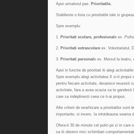
Apoi urmatorul pas:
Prioritatile.
Stabileste o lista cu prioritatile tale si grupea
Spre exemplu:
1.
Prioritati scolare, profesional
e ex. Psih
2.
Prioritati extrascolare
ex. Voluntariatul, 
3.
Prioritati personal
e ex. Mersul la teatru, 
Apoi in functie de prioritati iti alegi activitat
Spre exemplu alegi activitatea X si-ti propui s
pentru fiecare activitate, deoarece reusesti 
activitate, fara a avea ocazia sa te gandesti 
care sa indeplinesti ceea ce ti-ai propus.
Alte criterii de ierarhizare a prioritatilor sunt
i
importante, si invers. Ia intotdeauna seama de
Ofera-ti 30 de minute cel putin pe zi in care sa
sa iti observi mici schimbari comportamentale