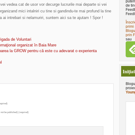
putem
si vei vedea cat de usor vor decurge lucrurile mai departe si vei
de tin
Feed
rganizand mici intalniri cu tine si gandindu-te mai profund la tine
Feedl
a ai intrebari si nelamuriri, suntem aici sa te ajutam ! Spor !
Înscri
primi 
Blogu
prin 
sau
igada de Voluntari
naţional organizat în Baia Mare
parea la GROW pentru că este cu adevarat o experienta
l
Iniţia
Blogu
proie
Young
quired)
l not be published) (required)