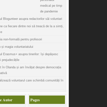
medical pe timp
de pandemie
l Blogunteer asupra redactorilor săi voluntari
ine ca fiecare dintre noi să treacă de la a simți,
ce
ia non-formală pentru profesori
 și magia voluntariatului
ul Erasmus+ asupra tinerilor: își depășesc
și prejudecățile
t în Olanda și am învățat despre democrația
pativă
lizează voluntarul care schimbă comunități în
e Autor
Pages