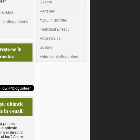
teer
Despre
Parteneri
n E-Mail
#10554 (no title)
l of Blogunteer's
Festivalul Enescu
Povestea Ta
eşte-ne în
Susţine
 media:
Volunteer@Blogunteer
te ultimele
le în e-mail!
să primeşti
le articole
nteer direct în
-ul tau? Acum