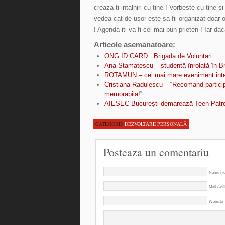
creaza-ti intalniri cu tine ! Vorbeste cu tine 
vedea cat de usor este sa fii organizat doar o
! Agenda iti va fi cel mai bun prieten ! Iar dac
Articole asemanatoare:
ONG ID CARD : Brigada de Voluntari
Ana Stamatescu – studentă înrolată în Br
ROTAMUN – cel mai mare eveniment inter
Cristiana Radulescu – “Recomand partici
memorabila!”
AIESEC Bucureşti demarează Teen Patro
CATEGORII:
DEZVOLTARE PERSONALĂ
Posteaza un comentariu
Name (re
Mail (wil
Website