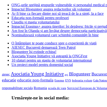
ONG-urile sprijină grupurile vulnerabile și personalul medical
Impactul Blogunteer asupra redactorilor săi voluntari
Ar fi bine ca fiecare dintre noi să treacă de la a simți, la a face
Educația non-formală pentru profesori
Claudiu și magia voluntariatului
Impactul Erasmus+ asupra tinerilor: își depășesc fricile și prejud
Am fost în Olanda și am învățat despre democrația participativă
Nominalizează voluntarul care schimbă comunități în bine
O întâmplare te poate conduce spre o experienţă de viaţă
AIESEC Bucureşti demarează Teen Patrol
Blogunteer îşi extinde echipa!
Asociatia Young Initiative vă aşteaptă la ONGFest
10 sfaturi pentru un stagiu de voluntariat international
Un proiect model pentru domeniul social
Asociatia Young Initiative
Blogunteer
Bucurest
aiesec
ayi
educatie
educatie non-formala
federatia volum
EVS
Gala Nationa
Erasmus
Romania
responsabilitate sociala
scoala de vara
Serviciul European de Voluntar
Urmăreşte-ne în social media: