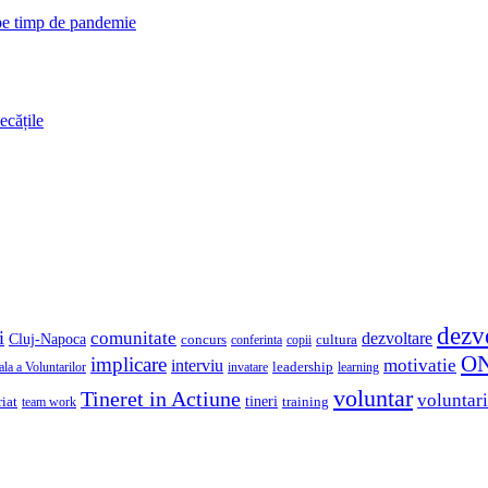
 pe timp de pandemie
ecățile
dezv
i
comunitate
dezvoltare
Cluj-Napoca
concurs
cultura
copii
conferinta
O
implicare
motivatie
interviu
la a Voluntarilor
invatare
leadership
learning
voluntar
Tineret in Actiune
voluntari
iat
tineri
team work
training