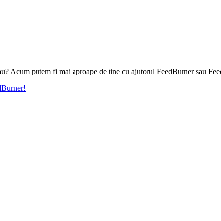
l tau? Acum putem fi mai aproape de tine cu ajutorul FeedBurner sau Fee
edBurner!