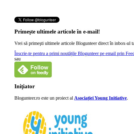
Primeşte ultimele articole în e-mail!
Vrei să primeşti ultimele articole Blogunteer direct în inbox-u
Înscrie-te pentru a primi noutățile Blogunteer pe email prin Fe
sau
Iniţiator
Blogunteer.ro este un proiect al
Asociației Young Initiative
.