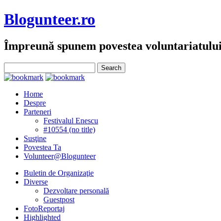
Blogunteer.ro
Împreună spunem povestea voluntariatulu
Home
Despre
Parteneri
Festivalul Enescu
#10554 (no title)
Susţine
Povestea Ta
Volunteer@Blogunteer
Buletin de Organizaţie
Diverse
Dezvoltare personală
Guestpost
FotoReportaj
Highlighted