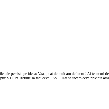
 tale persista pe ideea: Vaaai, cat de mult am de lucru ! Ai teancuri de c
 spui: STOP! Trebuie sa faci ceva ! So… Hai sa facem ceva privinta asta