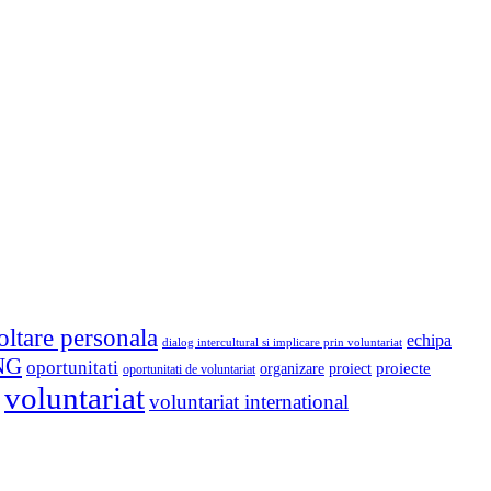
oltare personala
echipa
dialog intercultural si implicare prin voluntariat
NG
oportunitati
proiect
proiecte
organizare
oportunitati de voluntariat
voluntariat
voluntariat international