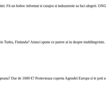
tiei. Fii un boboc informat si curajos si indrazneste sa faci alegeri. ON
n Turku, Finlanda? Atunci spune ce parere ai tu despre multilingvism. In
ropeana? Dar de 1000 €? Proiecteaza coperta Agendei Europa si le poti a