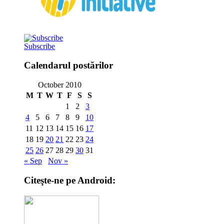
Subscribe
Calendarul postărilor
October 2010
M
T
W
T
F
S
S
1
2
3
4
5
6
7
8
9
10
11
12
13
14
15
16
17
18
19
20
21
22
23
24
25
26
27
28
29
30
31
« Sep
Nov »
Citeşte-ne pe Android: