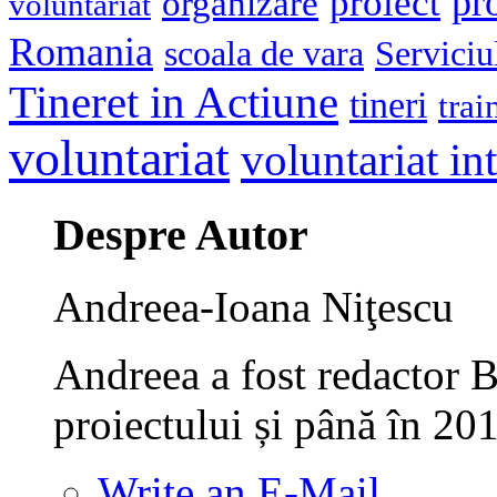
pr
proiect
organizare
voluntariat
Romania
scoala de vara
Serviciu
Tineret in Actiune
tineri
trai
voluntariat
voluntariat in
Despre Autor
Andreea-Ioana Niţescu
Andreea a fost redactor B
proiectului și până în 20
Write an E-Mail