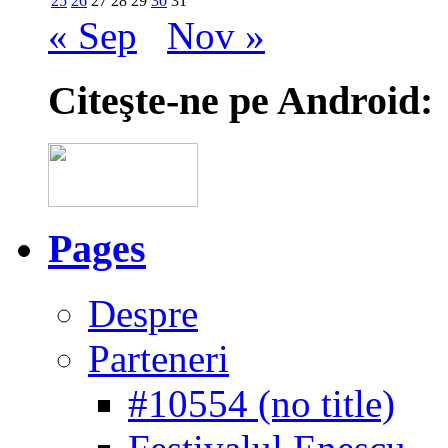
25
26
27
28
29
30
31
« Sep
Nov »
Citeşte-ne pe Android:
Pages
Despre
Parteneri
#10554 (no title)