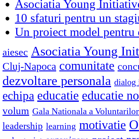
Asociatia Young Initiati
10 sfaturi pentru un stagi
Un proiect model pentru 
Asociatia Young Init
aiesec
comunitate
Cluj-Napoca
conc
dezvoltare personala
dialog 
educatie
echipa
educatie n
volum
Gala Nationala a Voluntarilor
O
motivatie
leadership
learning