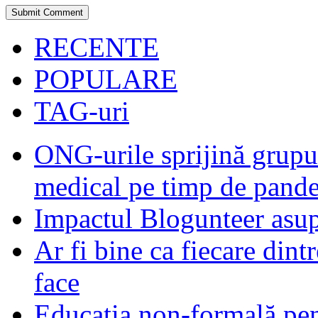
RECENTE
POPULARE
TAG-uri
ONG-urile sprijină grupur
medical pe timp de pand
Impactul Blogunteer asupr
Ar fi bine ca fiecare dintr
face
Educația non-formală pen