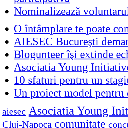
Nominalizează voluntarul
O întâmplare te poate con
AIESEC Bucureşti demare
Blogunteer îşi extinde ec
Asociatia Young Initiati
10 sfaturi pentru un stagi
Un proiect model pentru 
Asociatia Young Init
aiesec
comunitate
Cluj-Napoca
conc