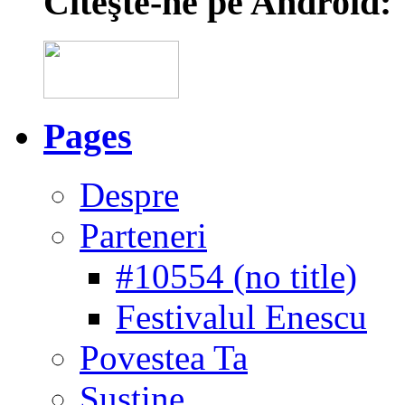
Citeşte-ne pe Android:
Pages
Despre
Parteneri
#10554 (no title)
Festivalul Enescu
Povestea Ta
Susţine