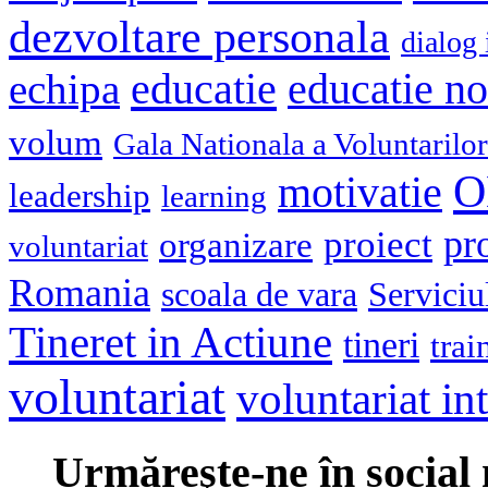
dezvoltare personala
dialog 
educatie
echipa
educatie n
volum
Gala Nationala a Voluntarilor
O
motivatie
leadership
learning
pr
proiect
organizare
voluntariat
Romania
scoala de vara
Serviciu
Tineret in Actiune
tineri
trai
voluntariat
voluntariat in
Urmăreşte-ne în social