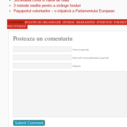
Societatea civilă în haine de Gală
3 metode inedite pentru a strânge fonduri
Paşaportul voluntarilor – o iniţiativă a Parlamentului European
CATEGORII:
BULETIN DE ORGANIZAŢIE
,
DIVERSE
,
HIGHLIGHTED
,
INTERVIURI
,
PORTRET
VOLUNTARIAT
Posteaza un comentariu
Name (required)
Mail (will not be published) (required)
Website