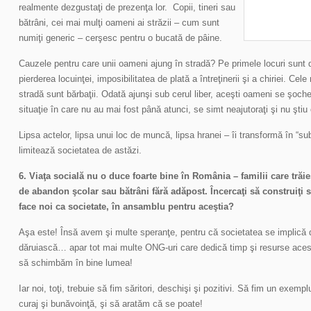
realmente dezgustaţi de prezenţa lor. Copii, tineri sau
bătrâni, cei mai mulţi oameni ai străzii – cum sunt
numiţi generic – cerşesc pentru o bucată de pâine.
Cauzele pentru care unii oameni ajung în stradă? Pe primele locuri sunt div
pierderea locuinţei, imposibilitatea de plată a întreţinerii şi a chiriei. C
stradă sunt bărbaţii. Odată ajunşi sub cerul liber, aceşti oameni se şoch
situaţie în care nu au mai fost până atunci, se simt neajutoraţi şi nu ştiu 
Lipsa actelor, lipsa unui loc de muncă, lipsa hranei – îi transformă în “su
limitează societatea de astăzi.
6. Viaţa socială nu o duce foarte bine în România – familii care trăies
de abandon şcolar sau bătrâni fără adăpost. Încercaţi să construiţi 
face noi ca societate, în ansamblu pentru aceştia?
Aşa este! Însă avem şi multe speranţe, pentru că societatea se implică 
dăruiască… apar tot mai multe ONG-uri care dedică timp şi resurse aces
să schimbăm în bine lumea!
Iar noi, toţi, trebuie să fim săritori, deschişi şi pozitivi. Să fim un exemp
curaj şi bunăvoinţă, şi să aratăm că se poate!