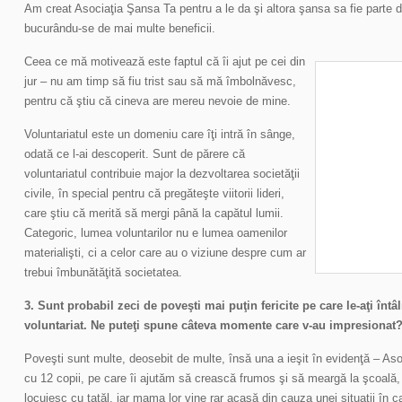
Am creat Asociaţia Şansa Ta pentru a le da şi altora şansa sa fie parte d
bucurându-se de mai multe beneficii.
Ceea ce mă motivează este faptul că îi ajut pe cei din
jur – nu am timp să fiu trist sau să mă îmbolnăvesc,
pentru că ştiu că cineva are mereu nevoie de mine.
Voluntariatul este un domeniu care îţi intră în sânge,
odată ce l-ai descoperit. Sunt de părere că
voluntariatul contribuie major la dezvoltarea societăţii
civile, în special pentru că pregăteşte viitorii lideri,
care ştiu că merită să mergi până la capătul lumii.
Categoric, lumea voluntarilor nu e lumea oamenilor
materialişti, ci a celor care au o viziune despre cum ar
trebui îmbunătăţită societatea.
3. Sunt probabil zeci de poveşti mai puţin fericite pe care le-aţi întâl
voluntariat. Ne puteţi spune câteva momente care v-au impresionat
Poveşti sunt multe, deosebit de multe, însă una a ieşit în evidenţă – Aso
cu 12 copii, pe care îi ajutăm să crească frumos şi să meargă la şcoală, 
locuiesc cu tatăl, iar mama lor vine rar acasă din cauza unei situaţii în ca