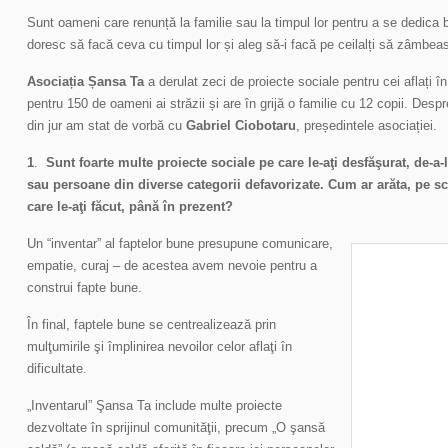
Sunt oameni care renunță la familie sau la timpul lor pentru a se dedica 
doresc să facă ceva cu timpul lor și aleg să-i facă pe ceilalți să zâmbea
Asociația Șansa Ta
a derulat zeci de proiecte sociale pentru cei aflați î
pentru 150 de oameni ai străzii și are în grijă o familie cu 12 copii. Desp
din jur am stat de vorbă cu
Gabriel Ciobotaru
, președintele asociației.
1
.
Sunt foarte multe proiecte sociale pe care le-aţi desfăşurat, de-a-
sau persoane din diverse categorii defavorizate. Cum ar arăta, pe sc
care le-aţi făcut, până în prezent?
Un “inventar” al faptelor bune presupune comunicare,
empatie, curaj – de acestea avem nevoie pentru a
construi fapte bune.
În final, faptele bune se centrealizează prin
mulţumirile şi împlinirea nevoilor celor aflaţi în
dificultate.
„Inventarul” Şansa Ta include multe proiecte
dezvoltate în sprijinul comunităţii, precum „O şansă