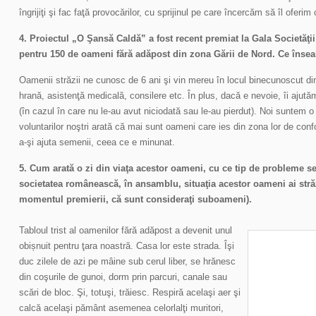
îngrijiţi şi fac faţă provocărilor, cu sprijinul pe care încercăm să îl oferim
4. Proiectul „O Şansă Caldă” a fost recent premiat la Gala Societăţii 
pentru 150 de oameni fără adăpost din zona Gării de Nord. Ce însea
Oamenii străzii ne cunosc de 6 ani şi vin mereu în locul binecunoscut d
hrană, asistenţă medicală, consilere etc. În plus, dacă e nevoie, îi ajutăm
(în cazul în care nu le-au avut niciodată sau le-au pierdut). Noi suntem o f
voluntarilor noştri arată că mai sunt oameni care ies din zona lor de co
a-şi ajuta semenii, ceea ce e minunat.
5. Cum arată o zi din viaţa acestor oameni, cu ce tip de probleme s
societatea românească, în ansamblu, situaţia acestor oameni ai străz
momentul premierii, că sunt consideraţi suboameni).
Tabloul trist al oamenilor fără adăpost a devenit unul
obișnuit pentru ţara noastră. Casa lor este strada. Îşi
duc zilele de azi pe mâine sub cerul liber, se hrănesc
din coşurile de gunoi, dorm prin parcuri, canale sau
scări de bloc. Şi, totuşi, trăiesc. Respiră acelaşi aer şi
calcă acelaşi pământ asemenea celorlalţi muritori,