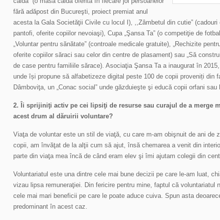
caldă” (o masă caldă oferită în fiecare joi persoanelor
fără adăpost din Bucureşti, proiect premiat anul
acesta la Gala Societăţii Civile cu locul I), ,,Zâmbetul din cutie” (cadour
pantofi, oferite copiilor nevoiaşi), Cupa „Şansa Ta” (o competiţie de fotbal
„Voluntar pentru sănătate” (controale medicale gratuite), „Rechizite pentru 
oferite copiilor săraci sau celor din centre de plasament) sau „Să constr
de case pentru familiile sărace). Asociaţia Şansa Ta a inaugurat în 2015,
unde își propune să alfabetizeze digital peste 100 de copii proveniți din fa
Dâmboviţa, un „Conac social” unde găzduieşte şi educă copii orfani sau lips
2. Îi sprijiniţi activ pe cei lipsiţi de resurse sau curajul de a merg
acest drum al dăruirii voluntare?
Viaţa de voluntar este un stil de viaţă, cu care m-am obişnuit de ani de z
copii, am învăţat de la alţii cum să ajut, însă chemarea a venit din interio
parte din viaţa mea încă de când eram elev şi îmi ajutam colegii din centr
Voluntariatul este una dintre cele mai bune decizii pe care le-am luat, ch
vizau lipsa remuneraţiei. Din fericire pentru mine, faptul că voluntariatul n
cele mai mari beneficii pe care le poate aduce cuiva. Spun asta deoarece
predominant în acest caz.