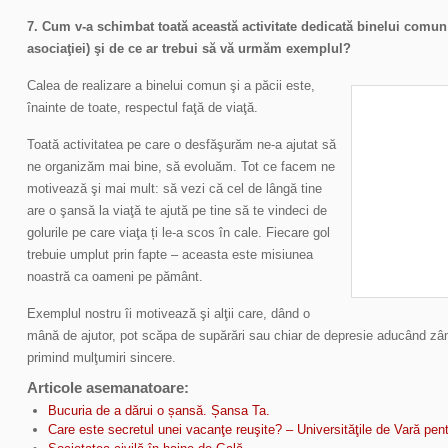
7. Cum v-a schimbat toată această activitate dedicată binelui comun
asociaţiei) şi de ce ar trebui să vă urmăm exemplul?
Calea de realizare a binelui comun şi a păcii este,
înainte de toate, respectul faţă de viaţă.
Toată activitatea pe care o desfăşurăm ne-a ajutat să
ne organizăm mai bine, să evoluăm. Tot ce facem ne
motivează şi mai mult: să vezi că cel de lângă tine
are o şansă la viaţă te ajută pe tine să te vindeci de
golurile pe care viaţa ți le-a scos în cale. Fiecare gol
trebuie umplut prin fapte – aceasta este misiunea
noastră ca oameni pe pământ.
Exemplul nostru îi motivează şi alţii care, dând o
mână de ajutor, pot scăpa de supărări sau chiar de depresie aducând zâ
primind mulţumiri sincere.
Articole asemanatoare:
Bucuria de a dărui o șansă. Șansa Ta.
Care este secretul unei vacanţe reuşite? – Universităţile de Vară pent