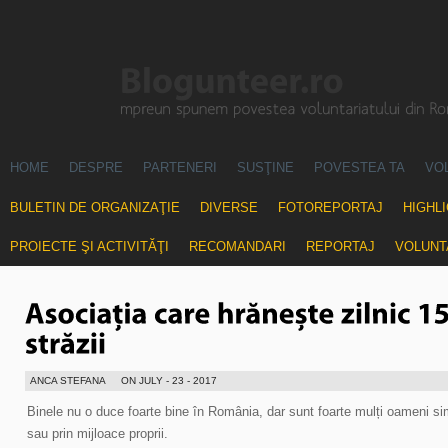
HOME
DESPRE
PARTENERI
SUSŢINE
POVESTEA TA
VO
BULETIN DE ORGANIZAŢIE
DIVERSE
FOTOREPORTAJ
HIGHL
PROIECTE ŞI ACTIVITĂŢI
RECOMANDARI
REPORTAJ
VOLUNT
ANCA STEFANA
ON JULY - 23 - 2017
Binele nu o duce foarte bine în România, dar sunt foarte mulți oameni sim
sau prin mijloace proprii.